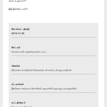
அவர் கூறுவாரா?
(இ) இன்றேல், ஏன்?
கேட்கப்பட்ட திகதி
2012-11-30
கேட்டவர்
கௌரவ ரவி கருணாநாயக்க, பா.உ.
அமைச்சு
நிர்மாண, பொறியியல் சேவைகள், வீடமைப்பு, பொது வசதிகள்
சட்டவாக்கம்
இலங்கை சனநாயக சோசலிசக் குடியரசின் ஏழாவது பாராளுமன்றம்
கூட்டத்தொடர்
1 வது கூட்டத்தொடர்