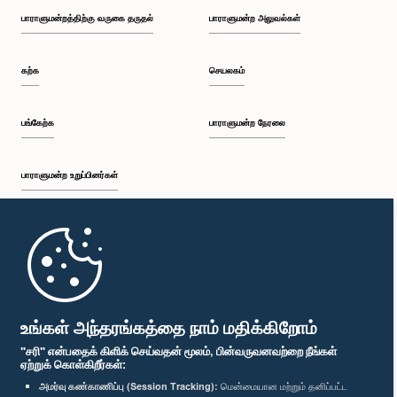
பாராளுமன்றத்திற்கு வருகை தருதல்
பாராளுமன்ற அலுவல்கள்
கற்க
செயலகம்
பங்கேற்க
பாராளுமன்ற நேரலை
பாராளுமன்ற உறுப்பினர்கள்
முதற்பக்கம்
பாராளுமன்ற கையடக்க செயலி
உங்கள் அந்தரங்கத்தை நாம் மதிக்கிறோம்
"சரி" என்பதைக் கிளிக் செய்வதன் மூலம், பின்வருவனவற்றை நீங்கள்
ஏற்றுக் கொள்கிறீர்கள்:
அமர்வு கண்காணிப்பு (Session Tracking):
மென்மையான மற்றும் தனிப்பட்ட