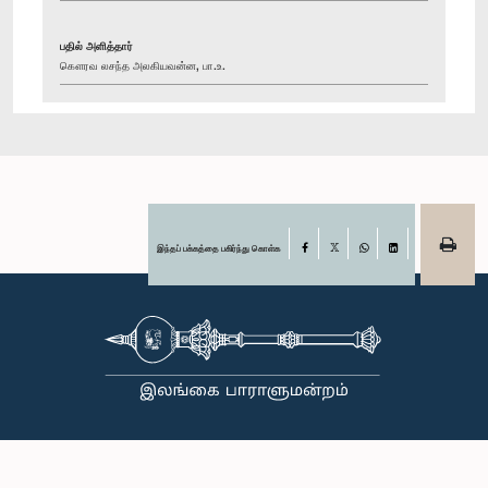
பதில் அளித்தார்
கௌரவ லசந்த அலகியவன்ன, பா.உ.
இந்தப் பக்கத்தை பகிர்ந்து கொள்க
Facebook
X
WhatsApp
LinkedIn