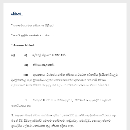
விடை
* සභාමේසය මත තබන ලද පිළිතුර:
* சபாபீடத்தில் வைக்கப்பட்ட விடை :
* Answer tabled:
(අ) (i) රුපියල් මිලියන 3,727.4කි.
(ii) නිවාස 26,499කි.
(iii) ආයතනය විස්තරය ජාතික නිවාස සංවර්ධන අධිකාරිය දිවයිනේ සියලුම
දිස්ත්‍රික්කවල සෑම ප්‍රාදේශීය ලේකම් කොට්ඨාසයක්ම ආවරණය වන පරිදි නිවාස
වැඩසටහන් දියත් කිරීමට කටයුතු කර ඇත. නාගරික ජනාවාස සංවර්ධන අධිකාරිය
1. සිංහපුර II නිවාස යෝජනා ක්‍රමය, තිඹිරිගස්යාය ප්‍රාදේශීය ලේකම්
කොට්ඨාසය තුළ
2. අගුලාන මහල් නිවාස යෝජනා ක්‍රමය 1, මොරටුව ප්‍රාදේශීය ලේකම් කොට්ඨාසය තුළ
ඕෂන් විව් ‍ඩිවලොප්මන්ට් සමාගම හෝමාගම, කඩුවෙල, මොරටුව, කොලොන්නාව
ප්‍රාදේශීය ලේකම් කොට්ඨාස තුළ නිවාස ඉදිකර ඇත.