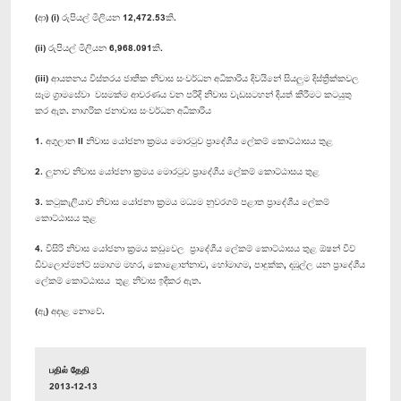
(ආ) (i) රුපියල් මිලියන 12,472.53කි.
(ii) රුපියල් මිලියන 6,968.091කි.
(iii) ආයතනය විස්තරය ජාතික නිවාස සංවර්ධන අධිකාරිය දිවයිනේ සියලුම දිස්ත්‍රික්කවල
සෑම ග්‍රාමසේවා වසමක්ම ආවරණය වන පරිදි නිවාස වැඩසටහන් දියත් කිරීමට කටයුතු
කර ඇත. නාගරික ජනාවාස සංවර්ධන අධිකාරිය
1. අගුලාන II නිවාස යෝජනා ක්‍රමය මොරටුව ප්‍රාදේශීය ලේකම් කොට්ඨාසය තුළ
2. ලුනාව නිවාස යෝජනා ක්‍රමය මොරටුව ප්‍රාදේශීය ලේකම් කොට්ඨාසය තුළ
3. කටුකැලියාව නිවාස යෝජනා ක්‍රමය මධ්‍යම නුවරගම් පළාත ප්‍රාදේශීය ලේකම්
කොට්ඨාසය තුළ
4. විසිරි නිවාස යෝජනා ක්‍රමය කඩුවෙල ප්‍රාදේශීය ලේකම් කොට්ඨාසය තුළ ඕෂන් විව්
ඩිවලොප්මන්ට් සමාගම මහර, කොළොන්නාව, හෝමාගම, පාදුක්ක, දඹුල්ල යන ප්‍රාදේශීය
ලේකම් කොට්ඨාසය තුළ නිවාස ඉදිකර ඇත.
(ඇ) අදාළ නොවේ.
பதில் தேதி
2013-12-13