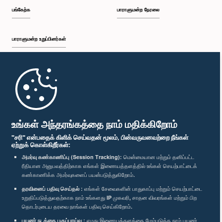
பங்கேற்க
பாராளுமன்ற நேரலை
பாராளுமன்ற உறுப்பினர்கள்
முதற்பக்கம்
பாராளுமன்ற கையடக்க செயலி
உங்கள் அந்தரங்கத்தை நாம் மதிக்கிறோம்
"சரி" என்பதைக் கிளிக் செய்வதன் மூலம், பின்வருவனவற்றை நீங்கள்
ஏற்றுக் கொள்கிறீர்கள்:
அமர்வு கண்காணிப்பு (Session Tracking):
மென்மையான மற்றும் தனிப்பட்ட
ரீதியான அனுபவத்திற்காக எங்கள் இணையத்தளத்தில் உங்கள் செயற்பாட்டைக்
எம்மை பின்தொடர்க :
கண்காணிக்க அமர்வுகளைப் பயன்படுத்துகிறோம்.
தரவினைப் பதிவு செய்தல் :
எங்கள் சேவைகளின் பாதுகாப்பு மற்றும் செயற்பாட்டை
விருதுகள்
உறுதிப்படுத்துவதற்காக நாம் உங்களது IP முகவரி, சாதன விவரங்கள் மற்றும் பிற
தொடர்புடைய தரவை நாங்கள் பதிவு செய்கிறோம்.
பயனர் நடத்தை பகுப்பாய்வு :
எமது இணையத்தளத்தை மேம்படுத்த நாம் பயனர்