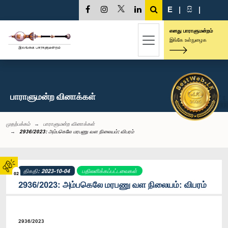
E
|
සි
|
எனது பாராளுமன்றம்
இங்கே உள்நுழைக
பாராளுமன்ற வினாக்கள்
முதற்பக்கம்
பாராளுமன்ற வினாக்கள்
2936/2023: அம்பகெலே மரபணு வள நிலையம்: விபரம்
திகதி: 2023-10-04
பதிலளிக்கப்பட்டவைகள்
02
2936/2023: அம்பகெலே மரபணு வள நிலையம்: விபரம்
2936/2023