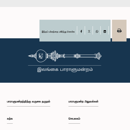
இந்தப் பக்கத்தை பகிர்ந்து கொள்க
Facebook
X
WhatsApp
LinkedIn
பாராளுமன்றத்திற்கு வருகை தருதல்
பாராளுமன்ற அலுவல்கள்
கற்க
செயலகம்