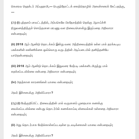
கௌரவ ஹெக்டர் அப்புஹாமி,— பெருந்தோட்டக் கைத்தொழில் அமைச்சரைக் கேட்பதற்கு,
—
(அ) (i) புத்தளம் மாவட்டத்தில், அம்பகெலே பிரதேசத்தில் தெங்கு ஆராய்ச்சி
நிறுவனத்திற்குச் சொந்தமான மரபணு வள நிலையமொன்று இருப்பதை அறிவாரா
என்பதையும்;
(ii) 2018 ஆம் ஆண்டு தொடக்கம் இன்று வரை அந்நிலையத்தில் உள்ள பால் தரக்கூடிய
பசுக்களின் எண்ணிக்கை ஒவ்வொரு வருடத்தின் அடிப்படையில் தனித்தனியே
யாதென்பதையும்;
(iii) 2018 ஆம் ஆண்டு தொடக்கம் இதுவரை மேற்படி பசுக்களிடமிருந்து பால்
கறக்கப்படவில்லை என்பதை அறிவாரா என்பதையும்;
(iv) அதற்கான காரணங்கள் யாவை என்பதையும்;
அவர் இச்சபைக்கு அறிவிப்பாரா?
(ஆ) (i) மேற்குறிப்பிட்ட நிலையத்தின் பால் வருமானம் முறையாக கணக்கு
வைக்கப்படவில்லை என்பது தொடர்பில் கணக்காய்வு வினவல்கள் உள்ளதை அறிவாரா
என்பதையும்;
(ii) அது தொடர்பாக மேற்கொள்ளப்படவுள்ள நடவடிக்கைகள் யாவை என்பதையும்;
அவர் இச்சபைக்கு அறிவிப்பாரா?