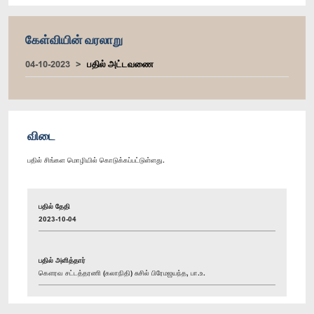
கேள்வியின் வரலாறு
04-10-2023
பதில் அட்டவணை
விடை
பதில் சிங்கள மொழியில் கொடுக்கப்பட்டுள்ளது.
பதில் தேதி
2023-10-04
பதில் அளித்தார்
கௌரவ சட்டத்தரணி (கலாநிதி) சுசில் பிரேமஜயந்த, பா.உ.