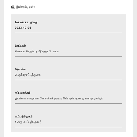
(இ) இன்றேல், ஏன்?
கேட்கப்பட்ட திகதி
2023-10-04
கேட்டவர்
கௌரவ ஹெக்டர் அப்புஹாமி, பா.உ.
அமைச்சு
பெருந்தோட்டத்துறை
சட்டவாக்கம்
இலங்கை சனநாயக சோசலிசக் குடியரசின் ஒன்பதாவது பாராளுமன்றம்
கூட்டத்தொடர்
4 வது கூட்டத்தொடர்