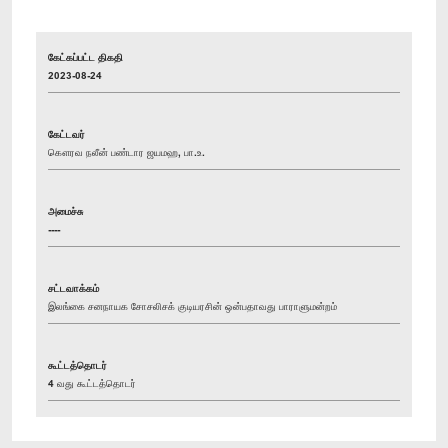
கேட்கப்பட்ட திகதி
2023-08-24
கேட்டவர்
கௌரவ நலீன் பண்டார ஜயமஹ, பா.உ.
அமைச்சு
----
சட்டவாக்கம்
இலங்கை சனநாயக சோசலிசக் குடியரசின் ஒன்பதாவது பாராளுமன்றம்
கூட்டத்தொடர்
4 வது கூட்டத்தொடர்