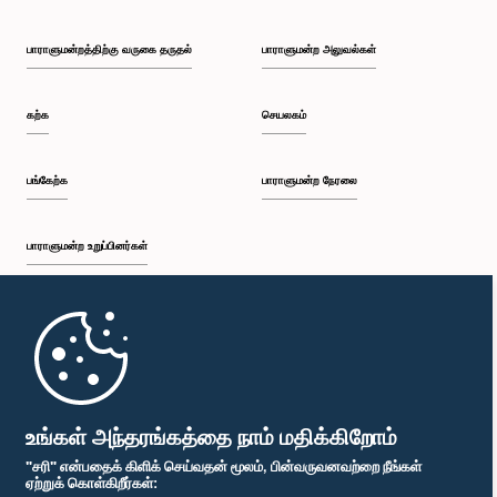
பாராளுமன்றத்திற்கு வருகை தருதல்
பாராளுமன்ற அலுவல்கள்
கற்க
செயலகம்
பங்கேற்க
பாராளுமன்ற நேரலை
பாராளுமன்ற உறுப்பினர்கள்
முதற்பக்கம்
பாராளுமன்ற கையடக்க செயலி
உங்கள் அந்தரங்கத்தை நாம் மதிக்கிறோம்
"சரி" என்பதைக் கிளிக் செய்வதன் மூலம், பின்வருவனவற்றை நீங்கள்
ஏற்றுக் கொள்கிறீர்கள்: