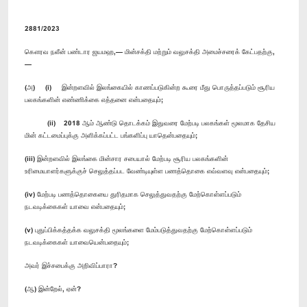
2881/2023
கௌரவ நலீன் பண்டார ஜயமஹ,— மின்சக்தி மற்றும் வலுசக்தி அமைச்சரைக் கேட்பதற்கு,
—
(அ) (i) இன்றளவில் இலங்கையில் காணப்படுகின்ற கூரை மீது பொருத்தப்படும் சூரிய
பலகங்களின் எண்ணிக்கை எத்தனை என்பதையும்;
(ii) 2018 ஆம் ஆண்டு தொடக்கம் இதுவரை மேற்படி பலகங்கள் மூலமாக தேசிய
மின் கட்டமைப்புக்கு அளிக்கப்பட்ட பங்களிப்பு யாதென்பதையும்;
(iii) இன்றளவில் இலங்கை மின்சார சபையால் மேற்படி சூரிய பலகங்களின்
உரிமையாளர்களுக்குச் செலுத்தப்பட வேண்டியுள்ள பணத்தொகை எவ்வளவு என்பதையும்;
(iv) மேற்படி பணத்தொகையை துரிதமாக செலுத்துவதற்கு மேற்கொள்ளப்படும்
நடவடிக்கைகள் யாவை என்பதையும்;
(v) புதுப்பிக்கத்தக்க வலுசக்தி மூலங்களை மேம்படுத்துவதற்கு மேற்கொள்ளப்படும்
நடவடிக்கைகள் யாவையென்பதையும்;
அவர் இச்சபைக்கு அறிவிப்பாரா?
(ஆ) இன்றேல், ஏன்?