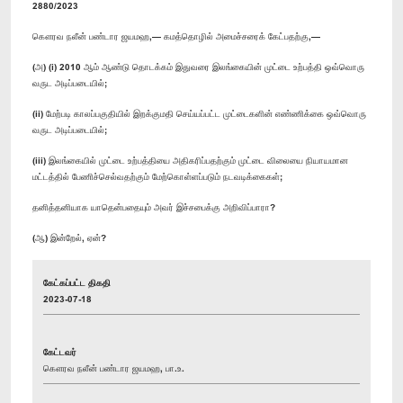
2880/2023
கௌரவ நலீன் பண்டார ஜயமஹ,— கமத்தொழில் அமைச்சரைக் கேட்பதற்கு,—
(அ) (i) 2010 ஆம் ஆண்டு தொடக்கம் இதுவரை இலங்கையின் முட்டை உற்பத்தி ஒவ்வொரு
வருட அடிப்படையில்;
(ii) மேற்படி காலப்பகுதியில் இறக்குமதி செய்யப்பட்ட முட்டைகளின் எண்ணிக்கை ஒவ்வொரு
வருட அடிப்படையில்;
(iii) இலங்கையில் முட்டை உற்பத்தியை அதிகரிப்பதற்கும் முட்டை விலையை நியாயமான
மட்டத்தில் பேணிச்செல்வதற்கும் மேற்கொள்ளப்படும் நடவடிக்கைகள்;
தனித்தனியாக யாதென்பதையும் அவர் இச்சபைக்கு அறிவிப்பாரா?
(ஆ) இன்றேல், ஏன்?
கேட்கப்பட்ட திகதி
2023-07-18
கேட்டவர்
கௌரவ நலீன் பண்டார ஜயமஹ, பா.உ.