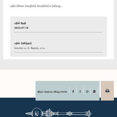
பதில் சிங்கள மொழியில் கொடுக்கப்பட்டுள்ளது.
பதில் தேதி
2023-07-18
பதில் அளித்தார்
கௌரவ டீ. பி. ஹேரத், பா.உ.
இந்தப் பக்கத்தை பகிர்ந்து கொள்க
Facebook
X
WhatsApp
LinkedIn