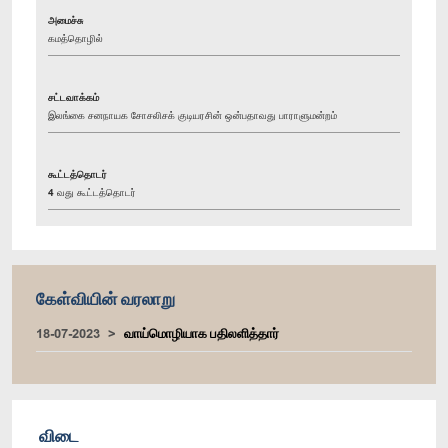
அமைச்சு
கமத்தொழில்
சட்டவாக்கம்
இலங்கை சனநாயக சோசலிசக் குடியரசின் ஒன்பதாவது பாராளுமன்றம்
கூட்டத்தொடர்
4 வது கூட்டத்தொடர்
கேள்வியின் வரலாறு
18-07-2023
வாய்மொழியாக பதிலளித்தார்
விடை