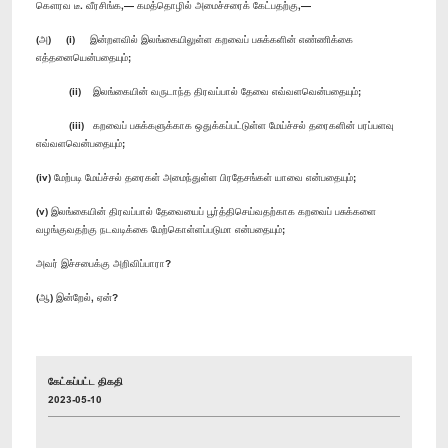
கௌரவ டீ. வீரசிங்க,— கமத்தொழில் அமைச்சரைக் கேட்பதற்கு,—
(அ) (i) இன்றளவில் இலங்கையிலுள்ள கறவைப் பசுக்களின் எண்ணிக்கை
எத்தனையென்பதையும்;
(ii) இலங்கையின் வருடாந்த திரவப்பால் தேவை எவ்வளவென்பதையும்;
(iii) கறவைப் பசுக்களுக்காக ஒதுக்கப்பட்டுள்ள மேய்ச்சல் தரைகளின் பரப்பளவு
எவ்வளவென்பதையும்;
(iv) மேற்படி மேய்ச்சல் தரைகள் அமைந்துள்ள பிரதேசங்கள் யாவை என்பதையும்;
(v) இலங்கையின் திரவப்பால் தேவையைப் பூர்த்திசெய்வதற்காக கறவைப் பசுக்களை
வழங்குவதற்கு நடவடிக்கை மேற்கொள்ளப்படுமா என்பதையும்;
அவர் இச்சபைக்கு அறிவிப்பாரா?
(ஆ) இன்றேல், ஏன்?
கேட்கப்பட்ட திகதி
2023-05-10