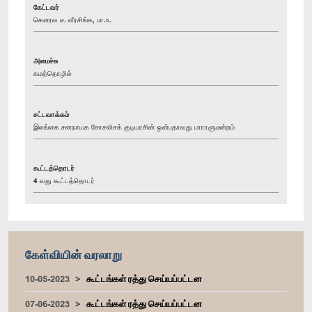
கேட்டவர்
கௌரவ டீ. வீரசிங்க, பா.உ.
அமைச்சு
கமத்தொழில்
சட்டவாக்கம்
இலங்கை சனநாயக சோசலிசக் குடியரசின் ஒன்பதாவது பாராளுமன்றம்
கூட்டத்தொடர்
4 வது கூட்டத்தொடர்
கேள்வியின் வரலாறு
10-05-2023
கூட்டங்கள் ரத்து செய்யப்பட்டன
07-06-2023
கூட்டங்கள் ரத்து செய்யப்பட்டன