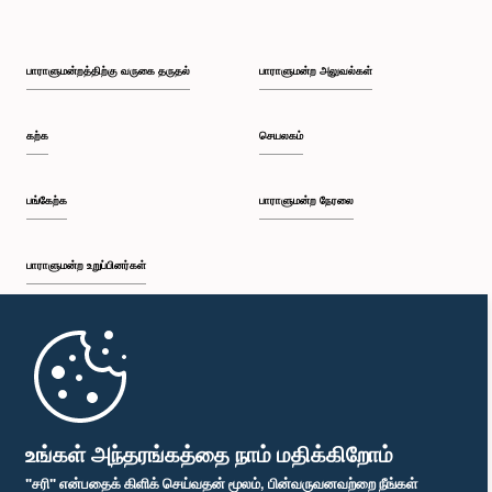
பாராளுமன்றத்திற்கு வருகை தருதல்
பாராளுமன்ற அலுவல்கள்
கற்க
செயலகம்
பங்கேற்க
பாராளுமன்ற நேரலை
பாராளுமன்ற உறுப்பினர்கள்
முதற்பக்கம்
பாராளுமன்ற கையடக்க செயலி
உங்கள் அந்தரங்கத்தை நாம் மதிக்கிறோம்
"சரி" என்பதைக் கிளிக் செய்வதன் மூலம், பின்வருவனவற்றை நீங்கள்