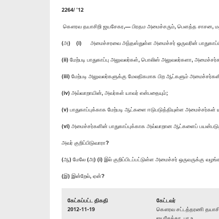
2264/ ’12
கௌரவ தயாசிறி ஜயசேகர,— பிரதம அமைச்சரும், பெளத்த சாசன, மத
(அ) (i) அமைச்சரவை அந்தஸ்துள்ள அமைச்சர் ஒருவரின் பாதுகாப்பிற
(ii) மேற்படி பாதுகாப்பு அலுவலர்கள், பொலிஸ் அலுவலர்களா, அமைச்ச
(iii) மேற்படி அலுவலர்களுக்கு மேலதிகமாக பிற ஆட்களும் அமைச்சர்களி
(iv) அவ்வாறாயின், அவர்கள் யாவர் என்பதையும்;
(v) பாதுகாப்புக்காக மேற்படி ஆட்களை ஈடுபடுத்தியுள்ள அமைச்சர்கள் 
(vi) அமைச்சர்களின் பாதுகாப்புக்காக அவ்வாறான ஆட்களைப் பயன்ப
அவர் குறிப்பிடுவாரா?
(ஆ) மேலே (அ) (i) இல் குறிப்பிடப்பட்டுள்ள அமைச்சர் ஒருவருக்கு 
(இ) இன்றேல், ஏன்?
கேட்கப்பட்ட திகதி
கேட்டவர்
2012-11-19
கௌரவ சட்டத்தரணி தயாசி
ஜயசேக்கர, பா.உ.