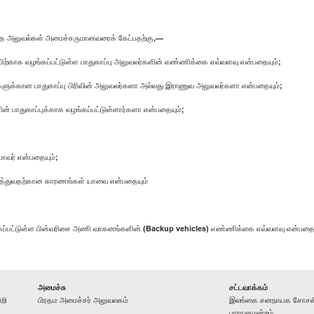
 அலுவல்கள் அமைச்சருமானவரைக் கேட்பதற்கு,—
்காக வழங்கப்பட்டுள்ள பாதுகாப்பு அலுவலர்களின் எண்ணிக்கை எவ்வளவு என்பதையும்;
ர்களுக்கான பாதுகாப்பு பிரிவின் அலுவலர்களா அல்லது இராணுவ அலுவலர்களா என்பதையும்;
ன் பாதுகாப்புக்காக வழங்கப்பட்டுள்ளார்களா என்பதையும்;
யாவர் என்பதையும்;
டுத்துவதற்கான காரணங்கள் யாவை என்பதையும்
வழங்கப்பட்டுள்ள பின்வரிசை அணி வாகனங்களின் (Backup vehicles) எண்ணிக்கை எவ்வளவு என்பதை 
அமைச்சு
சட்டவாக்கம்
றி
பிரதம அமைச்சர் அலுவலகம்
இலங்கை சனநாயக சோசலிச
பாராளுமன்றம்