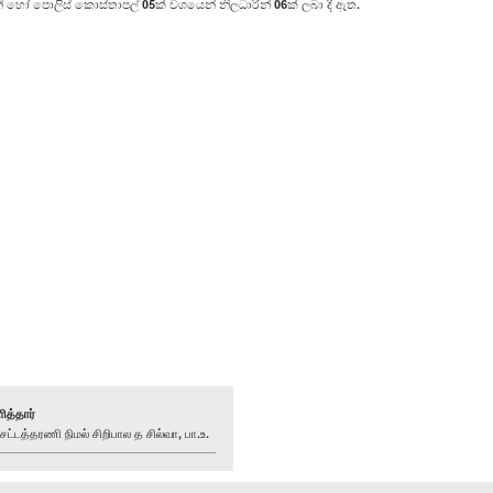
හෝ පොලිස් කොස්තාපල් 05ක් වශයෙන් නිලධාරින් 06ක් ලබා දී ඇත.
ித்தார்
டத்தரணி நிமல் சிறிபால த சில்வா, பா.உ.