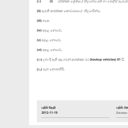
(අ) (i) පරීක්ෂක ශ්‍රේණියේ නිලධාරියෙක් හා පොලිස් සැරයන් 
(ii) ඇමති ආරක්ෂක කොට්ඨාසයේ නිලධාරින්ය.
(iii) නැත.
(iv) අදාළ නොවේ.
(v) අදාළ නොවේ.
(vi) අදාළ නොවේ.
(ආ) ලබා දී ඇති පසු ගමන් ආරක්ෂක රථ (backup vehicles) 01 යි.
(ඇ) පැන නොනඟියි.
பதில் தேதி
பதில் அள
2012-11-19
கௌரவ சட்