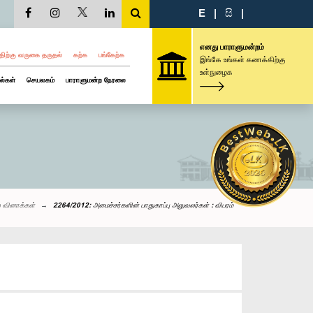
E
|
සි
|
எனது பாராளுமன்றம்
திற்கு வருகை தருதல்
கற்க
பங்கேற்க
இங்கே உங்கள் கணக்கிற்கு
உள்நுழைக
ல்கள்
செயலகம்
பாராளுமன்ற நேரலை
 வினாக்கள்
2264/2012: அமைச்சர்களின் பாதுகாப்பு அலுவலர்கள் : விபரம்