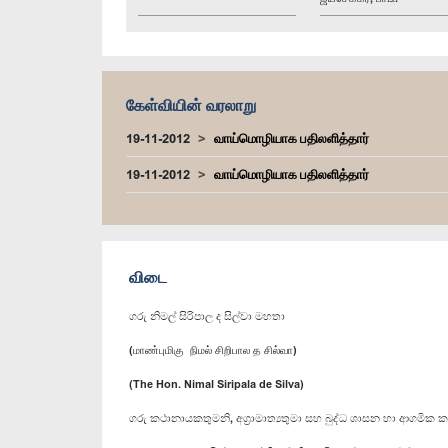
கேள்வியின் வரலாறு
19-11-2012
வாய்மொழியாக பதிலளித்தார்
19-11-2012
வாய்மொழியாக பதிலளித்தார்
விடை
ගරු නිමල් සිරිපාල ද සිල්වා මහතා
(மாண்புமிகு நிமல் சிறிபால த சில்வா)
(The Hon. Nimal Siripala de Silva)
ගරු කථානායකතුමනි, අග්‍රාමාත්‍යතුමා සහ බුද්ධ ශාසන හා ආගමික කට