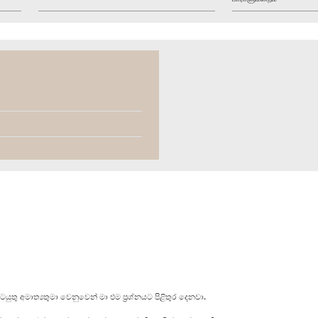
යුතු අමාත්‍යතුමා වෙනුවෙන් මා එම ප්‍රශ්නයට පිළිතුර දෙනවා.