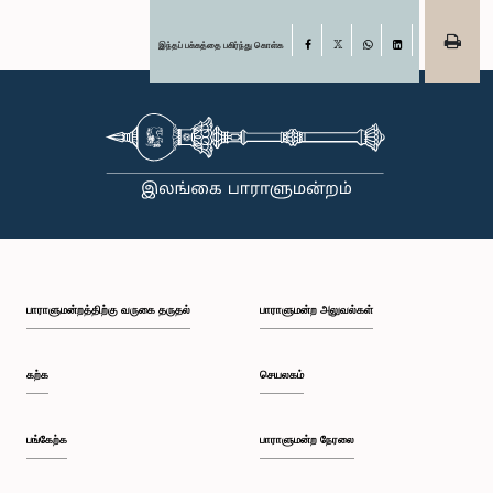
இந்தப் பக்கத்தை பகிர்ந்து கொள்க
Facebook
X
WhatsApp
LinkedIn
பாராளுமன்றத்திற்கு வருகை தருதல்
பாராளுமன்ற அலுவல்கள்
கற்க
செயலகம்
பங்கேற்க
பாராளுமன்ற நேரலை