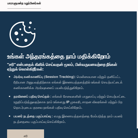
பாராளுமன்ற உறுப்பினர்கள்
முதற்பக்கம்
பாராளுமன்ற கையடக்க செயலி
உங்கள் அந்தரங்கத்தை நாம் மதிக்கிறோம்
"சரி" என்பதைக் கிளிக் செய்வதன் மூலம், பின்வருவனவற்றை நீங்கள்
ஏற்றுக் கொள்கிறீர்கள்:
அமர்வு கண்காணிப்பு (Session Tracking):
மென்மையான மற்றும் தனிப்பட்ட
ரீதியான அனுபவத்திற்காக எங்கள் இணையத்தளத்தில் உங்கள் செயற்பாட்டைக்
எம்மை பின்தொடர்க :
கண்காணிக்க அமர்வுகளைப் பயன்படுத்துகிறோம்.
தரவினைப் பதிவு செய்தல் :
எங்கள் சேவைகளின் பாதுகாப்பு மற்றும் செயற்பாட்டை
விருதுகள்
உறுதிப்படுத்துவதற்காக நாம் உங்களது IP முகவரி, சாதன விவரங்கள் மற்றும் பிற
தொடர்புடைய தரவை நாங்கள் பதிவு செய்கிறோம்.
பயனர் நடத்தை பகுப்பாய்வு :
எமது இணையத்தளத்தை மேம்படுத்த நாம் பயனர்
தனியுரிமைக் கொள்கை
நடத்தையை பகுப்பாய்வு செய்கிறோம்.
பதிப்புரிமை © இலங்கை பாராளுமன்றம்.
சரி