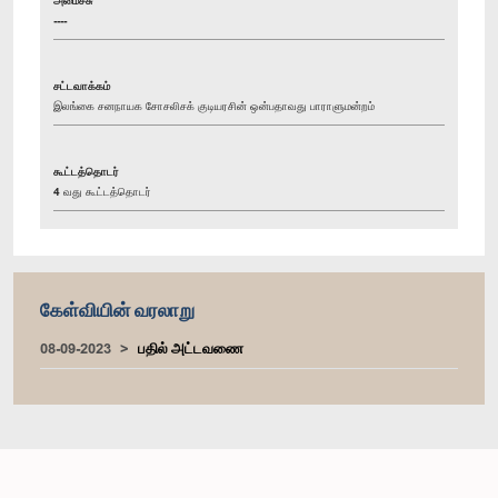
----
சட்டவாக்கம்
இலங்கை சனநாயக சோசலிசக் குடியரசின் ஒன்பதாவது பாராளுமன்றம்
கூட்டத்தொடர்
4 வது கூட்டத்தொடர்
கேள்வியின் வரலாறு
08-09-2023
பதில் அட்டவணை