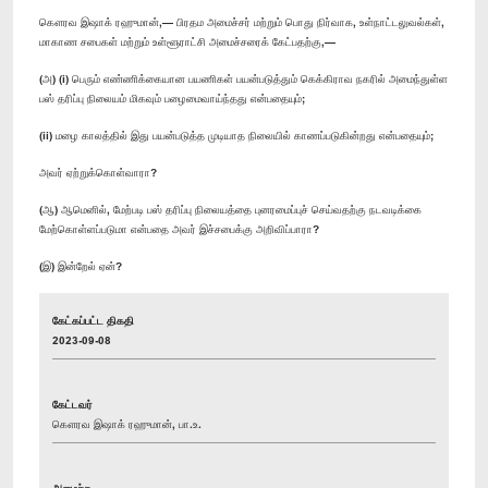
கௌரவ இஷாக் ரஹுமான்,— பிரதம அமைச்சர் மற்றும் பொது நிர்வாக, உள்நாட்டலுவல்கள்,
மாகாண சபைகள் மற்றும் உள்ளூராட்சி அமைச்சரைக் கேட்பதற்கு,—
(அ) (i) பெரும் எண்ணிக்கையான பயணிகள் பயன்படுத்தும் கெக்கிராவ நகரில் அமைந்துள்ள
பஸ் தரிப்பு நிலையம் மிகவும் பழைமைவாய்ந்தது என்பதையும்;
(ii) மழை காலத்தில் இது பயன்படுத்த முடியாத நிலையில் காணப்படுகின்றது என்பதையும்;
அவர் ஏற்றுக்கொள்வாரா?
(ஆ) ஆமெனில், மேற்படி பஸ் தரிப்பு நிலையத்தை புனரமைப்புச் செய்வதற்கு நடவடிக்கை
மேற்கொள்ளப்படுமா என்பதை அவர் இச்சபைக்கு அறிவிப்பாரா?
(இ) இன்றேல் ஏன்?
கேட்கப்பட்ட திகதி
2023-09-08
கேட்டவர்
கௌரவ இஷாக் ரஹுமான், பா.உ.
அமைச்சு