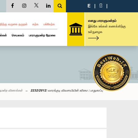
E
|
සි
|
எனது பாராளுமன்றம்
திற்கு வருகை தருதல்
கற்க
பங்கேற்க
இங்கே உங்கள் கணக்கிற்கு
உள்நுழைக
ல்கள்
செயலகம்
பாராளுமன்ற நேரலை
ுமன்ற வினாக்கள்
2232/2012: வாரக்குடி விவசாயியின் உரிமை : பாதுகாப்பு