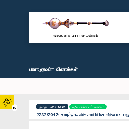
பாராளுமன்ற வினாக்கள்
திகதி: 2012-10-25
பதிலளிக்கப்பட்டவைகள்
02
2232/2012: வாரக்குடி விவசாயியின் உரிமை : பாது