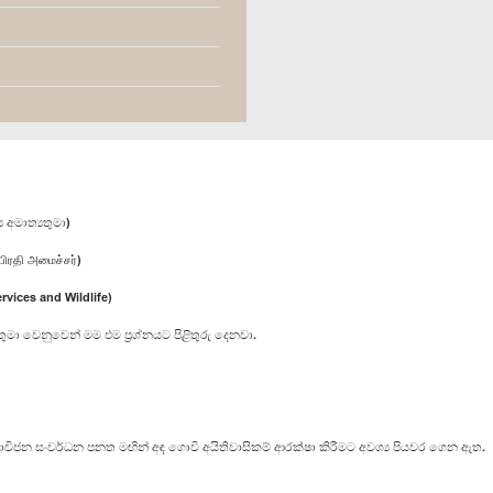
 අමාත්‍යතුමා)
பிரதி அமைச்சர்)
rvices and Wildlife)
මා වෙනුවෙන් මම එම ප්‍රශ්නයට පිළිතුරු දෙනවා.
 සංවර්ධන පනත මඟින් අඳ ගොවි අයිතිවාසිකම් ආරක්ෂා කිරීමට අවශ්‍ය පියවර ගෙන ඇත.