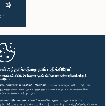
கள் அந்தரங்கத்தை நாம் மதிக்கிறோம்
" என்பதைக் கிளிக் செய்வதன் மூலம், பின்வருவனவற்றை நீங்கள் ஏற்றுக்
ிறீர்கள்:
மர்வு கண்காணிப்பு (Session Tracking):
மென்மையான மற்றும் தனிப்பட்ட ரீதியான
னுபவத்திற்காக எங்கள் இணையத்தளத்தில் உங்கள் செயற்பாட்டைக் கண்காணிக்க
மர்வுகளைப் பயன்படுத்துகிறோம்.
ரவினைப் பதிவு செய்தல் :
எங்கள் சேவைகளின் பாதுகாப்பு மற்றும் செயற்பாட்டை
றுதிப்படுத்துவதற்காக நாம் உங்களது IP முகவரி, சாதன விவரங்கள் மற்றும் பிற தொடர்புடைய