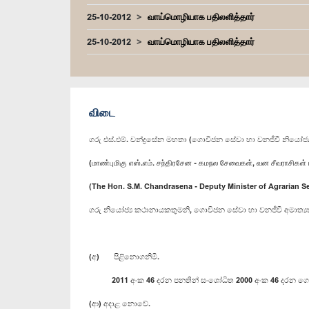
25-10-2012
வாய்மொழியாக பதிலளித்தார்
25-10-2012
வாய்மொழியாக பதிலளித்தார்
விடை
ගරු එස්.එම්. චන්ද්‍රසේන මහතා (ගොවිජන සේවා හා වනජීවී නියෝජ්‍ය
(மாண்புமிகு எஸ்.எம். சந்திரசேன - கமநல சேவைகள், வன சீவராசிகள் 
(The Hon. S.M. Chandrasena - Deputy Minister of Agrarian Se
ගරු නියෝජ්‍ය කථානායකතුමනි, ගොවිජන සේවා හා වනජීවී අමාත්‍යතු
(අ) පිළිනොගනිමි.
2011 අංක 46 දරන පනතින් සංශෝධිත 2000 අංක 46 දරන ගොවිජන
(ආ) අදාළ නොවේ.