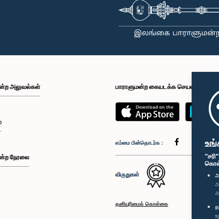
ன்ற அலுவல்கள்
பாராளுமன்ற கையடக்க செயலி
்
உங்
எம்மை பின்தொடர்க :
"சரி
ன்ற நேரலை
கொள்க
விருதுகள்
அ
அ
அ
தனியுரிமைக் கொள்கை
த
உ