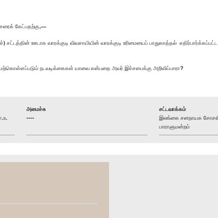
ரைக் கேட்பதற்கு,—
சட்டத்தின் ஊடாக வாரக்குடி விவசாயியின் வாரக்குடி உரிமையைப் பாதுகாத்தல் எதிர்பார்க்கப்பட்ட
மேற்கொள்ளப்படும் நடவடிக்கைகள் யாவை என்பதை அவர் இச்சபைக்கு அறிவிப்பாரா?
அமைச்சு
சட்டவாக்கம்
.உ.
----
இலங்கை சனநாயக சோசலிச
பாராளுமன்றம்