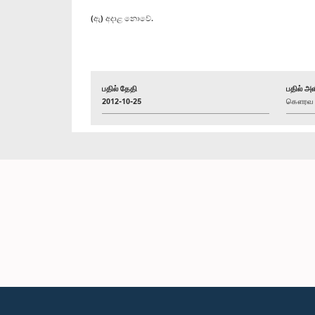
(ඇ) අදාළ නොවේ.
பதில் தேதி
பதில் அள
2012-10-25
கௌரவ எஸ