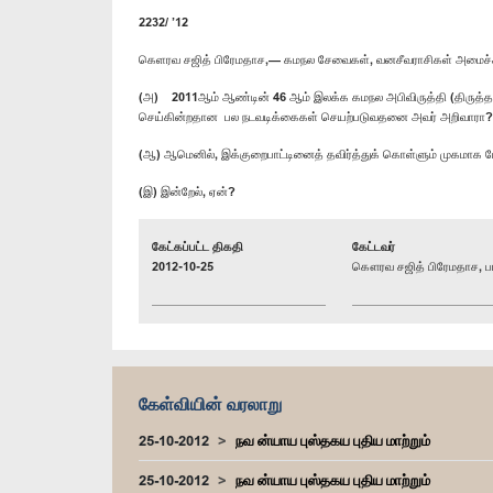
2232/ ’12
கெளரவ சஜித் பிரேமதாச,— கமநல சேவைகள், வனசீவராசிகள் அமைச்ச
(அ) 2011ஆம் ஆண்டின் 46 ஆம் இலக்க கமநல அபிவிருத்தி (திருத்தச்) 
செய்கின்றதான பல நடவடிக்கைகள் செயற்படுவதனை அவர் அறிவாரா?
(ஆ) ஆமெனில், இக்குறைபாட்டினைத் தவிர்த்துக் கொள்ளும் முகமாக 
(இ) இன்றேல், ஏன்?
கேட்கப்பட்ட திகதி
கேட்டவர்
2012-10-25
கௌரவ சஜித் பிரேமதாச, பா
கேள்வியின் வரலாறு
25-10-2012
நவ ன்யாய புஸ்தகய புதிய மாற்றும்
25-10-2012
நவ ன்யாய புஸ்தகய புதிய மாற்றும்