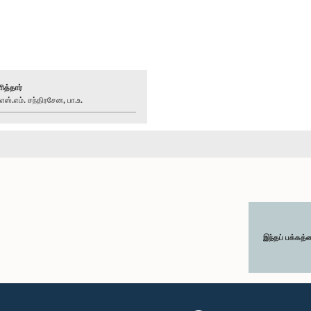
ித்தார்
்.எம். சந்திரசேன, பா.உ.
இந்தப் பக்கத்