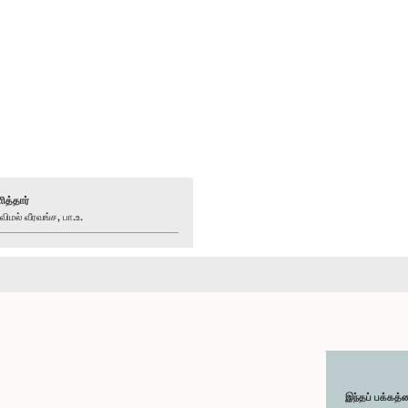
ித்தார்
மல் வீரவங்ச, பா.உ.
இந்தப் பக்கத்