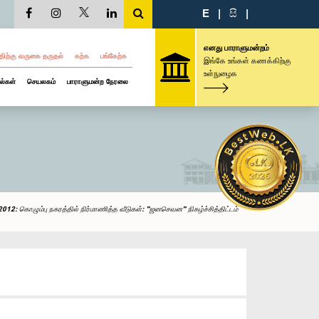
E
|
සි
|
எனது பாராளுமன்றம்
திற்கு வருகை தருதல்
கற்க
பங்கேற்க
இங்கே உங்கள் கணக்கிற்கு
உள்நுழைக
ல்கள்
செயலகம்
பாராளுமன்ற நேரலை
012: கொழும்பு நகரத்தில் நிர்மாணித்த வீடுகள்: "ஜனசெவன" நிகழ்ச்சித்திட்டம்