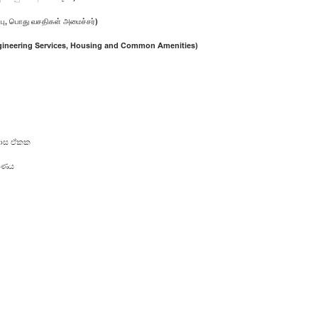
்பு, பொது வசதிகள் அமைச்சர்)
ngineering Services, Housing and Common Amenities)
 ඒකක
ය