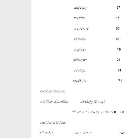
කඩුවෙල 57
පාදුක්ක 57
හෝමාගම 80
මහරගම 41
දෙහිවල 15
රත්මලාන 21
මොරටුව 51
කැස්බෑව 71
නාගරික ජනාවාස
සංවර්ධන අධිකාරිය බොරැල්ල සිංහපුර
නිවාස යෝජනා‍ ‍ක්‍රමය අදියර II 60
නාගරික සංවර්ධන
අධිකාරිය දෙමටගොඩ 32