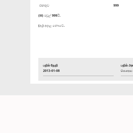
එකතුව 999
(iii) පවුල් 999යි.
(ඇ) අදාළ නොවේ.
பதில் தேதி
பதில் அள
2013-01-08
கௌரவ வி