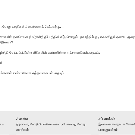
ு, பொது வசதிகள் அமைச்சரைக் கேட்பதற்கு,—
ில் ஜனசெவன நிகழ்ச்சித் திட்டத்தின் கீழ், கொழும்பு நகரத்தில் குடிசைகளிலும் ஏனைய முறைசா
 அறிவாரா?
் பூர்த்தி செய்யப்பட்டு்ள்ள வீடுகளின் எண்ணிக்கை எத்தனையென்பதையும்;
ம்;
 குடும்பங்களின் எண்ணிக்கை எத்தனையென்பதையும்
அமைச்சு
சட்டவாக்கம்
.உ.
நிர்மாண, பொறியியல் சேவைகள், வீடமைப்பு, பொது
இலங்கை சனநாயக சோசலிச
வசதிகள்
பாராளுமன்றம்