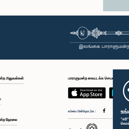
ன்ற அலுவல்கள்
பாராளுமன்ற கையடக்க செயலி
்
உங்
எம்மை பின்தொடர்க :
"சரி
ன்ற நேரலை
கொள்க