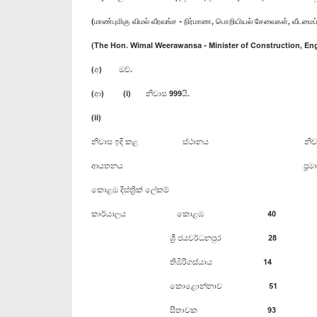
(மாண்புமிகு விமல் வீரவங்ச - நிர்மாண, பொறியியல் சேவைகள், வீடமைப
(The Hon. Wimal Weerawansa - Minister of Construction, E
(අ) ඔව්.
(ආ) (i) නිවාස 999යි.
(ii)
නිවාස ඉදි කළ ස්ථානය නිවාස
ආයතනය ප්‍රමාණ
කොළඹ දිස්ත්‍රික් ලේකම්
කාර්යාලය ‍ කොළඹ 40
ශ්‍රී ජයවර්ධනපුර 28
තිඹිරිගස්යාය 14
කොළොන්නාව 51
සීතාවක 93