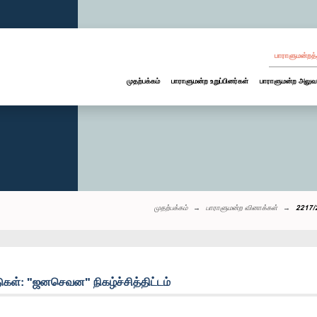
பாராளுமன்றத்
முதற்பக்கம்
பாராளுமன்ற உறுப்பினர்கள்
பாராளுமன்ற அலுவ
முதற்பக்கம்
பாராளுமன்ற வினாக்கள்
2217/2
டுகள்: "ஜனசெவன" நிகழ்ச்சித்திட்டம்