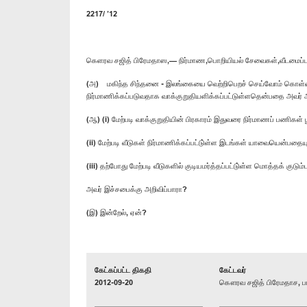
2217/ ’12
கெளரவ சஜித் பிரேமதாஸ,— நிர்மாண,பொறியியல் சேவைகள்,வீடமைப்ப
(அ) மகிந்த சிந்தனை - இலங்கையை வெற்றிபெறச் செய்வோம் கொள்கைகள
நிர்மாணிக்கப்படுவதாக வாக்குறுதியளிக்கப்பட்டுள்ளதென்பதை அவர்
(ஆ) (i) மேற்படி வாக்குறுதியின் பிரகாரம் இதுவரை நிர்மாணப் பணிகள
(ii) மேற்படி வீடுகள் நிர்மாணிக்கப்பட்டு்ள்ள இடங்கள் யாவையென்பதையு
(iii) தற்போது மேற்படி வீடுகளில் குடியமர்த்தப்பட்டு்ள்ள மொத்தக்
அவர் இச்சபைக்கு அறிவிப்பாரா?
(இ) இன்றேல், ஏன்?
கேட்கப்பட்ட திகதி
கேட்டவர்
2012-09-20
கௌரவ சஜித் பிரேமதாச, பா