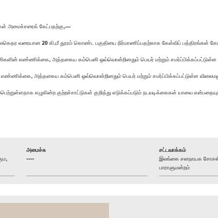
கள் அமைச்சரைக் கேட்பதற்கு,—
லகெதர வரையான 20 கி.மீ தூரம் கொண்ட பகுதியை நிர்மாணிப்பதற்காக கேள்விப் பத்திரங்கள் கோ
ம்பெனிகளின் எண்ணிக்கை, அத்தகைய கம்பெனி ஒவ்வொன்றினதும் பெயர் மற்றும் சமர்ப்பிக்கப்பட்டு
ளின் எண்ணிக்கை, அத்தகைய கம்பெனி ஒவ்வொன்றினதும் பெயர் மற்றும் சமர்ப்பிக்கப்பட்டுள்ள வில
பெற்றுள்ளதாக எழுகின்ற குற்றச்சாட்டுகள் குறித்து எடுக்கப்படும் நடவடிக்கைகள் யாவை என்பதையும
அமைச்சு
சட்டவாக்கம்
ும,
----
இலங்கை சனநாயக சோசலிச
பாராளுமன்றம்