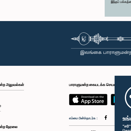
இந்தப் பக்கத்
ன்ற அலுவல்கள்
பாராளுமன்ற கையடக்க செயலி
்
உங்
எம்மை பின்தொடர்க :
"சரி
ன்ற நேரலை
கொள்க