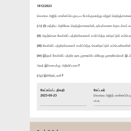
1812/2023
கௌரவ அஜித் மான்னப்பெரும,— போக்குவரத்து மற்றும் நெடுஞ்சாலை
(அ) (i) மத்திய அதிவேக நெடுஞ்சாலையின், றம்புக்கனை தொடக்கம் க
(ii) அதற்கென கேள்விப் பத்திரங்களைச் சமர்ப்பித்த உள்நாட்டுக் க
(iii) கேள்விப் பத்திரங்களைச் சமர்ப்பித்த வெளிநாட்டுக் கம்பெனிக
(iv) இந்தக் கேள்விப் பத்திர நடைமுறையில் பல்வேறு முறைகேடுகள் இடம்
அவர் இச்சபைக்கு அறிவிப்பாரா?
(ஆ) இன்றேல், ஏன்?
கேட்கப்பட்ட திகதி
கேட்டவர்
2023-05-23
கௌரவ அஜித் மான்னப்பெர
பா.உ.