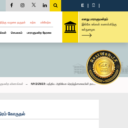
E
|
සි
|
எனது பாராளுமன்றம்
திற்கு வருகை தருதல்
கற்க
பங்கேற்க
இங்கே உங்கள் கணக்கிற்கு
உள்நுழைக
ல்கள்
செயலகம்
பாராளுமன்ற நேரலை
ளுமன்ற வினாக்கள்
1812/2023: மத்திய அதிவேக நெடுஞ்சாலையின் றம...
ிரம் கோருதல்