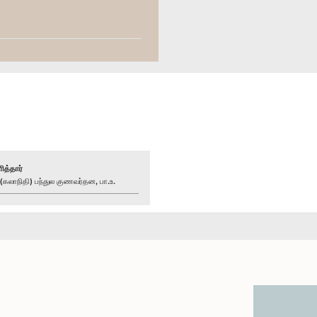
ித்தார்
லாநிதி) பந்துல குணவர்தன, பா.உ.