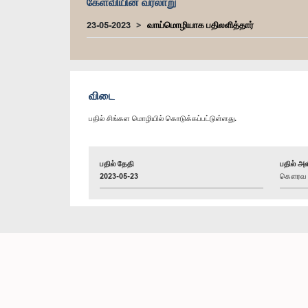
கேள்வியின் வரலாறு
23-05-2023
வாய்மொழியாக பதிலளித்தார்
விடை
பதில் சிங்கள மொழியில் கொடுக்கப்பட்டுள்ளது.
பதில் தேதி
பதில் அள
2023-05-23
கௌரவ (க