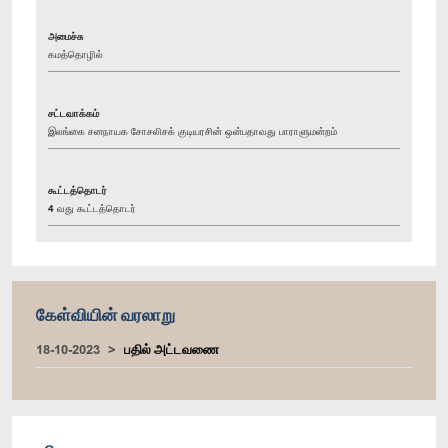
அமைச்சு
கமத்தொழில்
சட்டவாக்கம்
இலங்கை சனநாயக சோசலிசக் குடியரசின் ஒன்பதாவது பாராளுமன்றம்
கூட்டத்தொடர்
4 வது கூட்டத்தொடர்
கேள்வியின் வரலாறு
18-10-2023
பதில் அட்டவணை