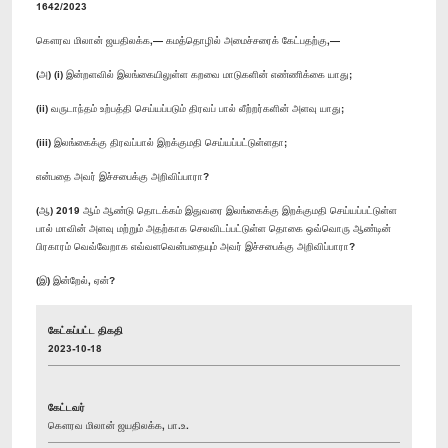
1642/2023
கௌரவ மிலான் ஜயதிலக்க,— கமத்தொழில் அமைச்சரைக் கேட்பதற்கு,—
(அ) (i) இன்றளவில் இலங்கையிலுள்ள கறவை மாடுகளின் எண்ணிக்கை யாது;
(ii) வருடாந்தம் உற்பத்தி செய்யப்படும் திரவப் பால் லீற்றர்களின் அளவு யாது;
(iii) இலங்கைக்கு திரவப்பால் இறக்குமதி செய்யப்பட்டுள்ளதா;
என்பதை அவர் இச்சபைக்கு அறிவிப்பாரா?
(ஆ) 2019 ஆம் ஆண்டு தொடக்கம் இதுவரை இலங்கைக்கு இறக்குமதி செய்யப்பட்டுள்ள
பால் மாவின் அளவு மற்றும் அதற்காக செலவிடப்பட்டுள்ள தொகை ஒவ்வொரு ஆண்டின்
பிரகாரம் வெவ்வேறாக எவ்வளவென்பதையும் அவர் இச்சபைக்கு அறிவிப்பாரா?
(இ) இன்றேல், ஏன்?
கேட்கப்பட்ட திகதி
2023-10-18
கேட்டவர்
கௌரவ மிலான் ஜயதிலக்க, பா.உ.