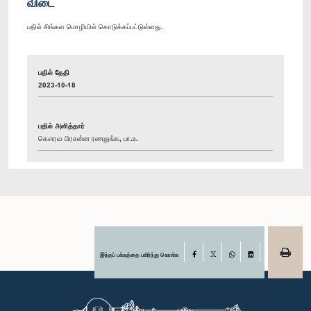
விடை
பதில் சிங்கள மொழியில் கொடுக்கப்பட்டுள்ளது.
பதில் தேதி
2023-10-18
பதில் அளித்தார்
கௌரவ பிரசன்ன ரணதுங்க, பா.உ.
இந்தப் பக்கத்தை பகிர்ந்து கொள்க
Facebook
X
WhatsApp
LinkedIn