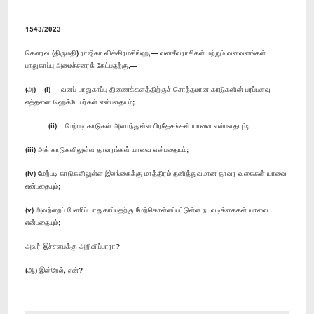
1543/2023
கௌரவ (திருமதி) ராஜிகா விக்கிரமசிங்ஹ,— வனசீவராசிகள் மற்றும் வனவளங்கள்
பாதுகாப்பு அமைச்சரைக் கேட்பதற்கு,—
(அ) (i) வனப் பாதுகாப்பு திணைக்களத்திற்குச் சொந்தமான காடுகளின் பரப்பளவு
எத்தனை ஹெக்டேயர்கள் என்பதையும்;
(ii) மேற்படி காடுகள் அமைந்துள்ள பிரதேசங்கள் யாவை என்பதையும்;
(iii) அக் காடுகளிலுள்ள தாவரங்கள் யாவை என்பதையும்;
(iv) மேற்படி காடுகளிலுள்ள இலங்கைக்கு மாத்திரம் தனித்துவமான தாவர வகைகள் யாவை
என்பதையும்;
(v) அவற்றைப் பேணிப் பாதுகாப்பதற்கு மேற்கொள்ளப்பட்டுள்ள நடவடிக்கைகள் யாவை
என்பதையும்;
அவர் இச்சபைக்கு அறிவிப்பாரா?
(ஆ) இன்றேல், ஏன்?