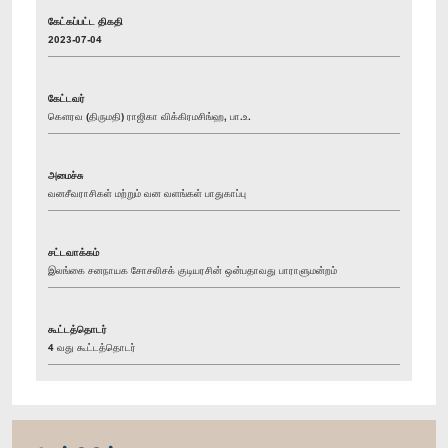
கேட்கப்பட்ட திகதி
2023-07-04
கேட்டவர்
கௌரவ (திருமதி) ராஜிகா விக்கிரமசிங்ஹ, பா.உ.
அமைச்சு
வனசீவராசிகள் மற்றும் வன வளங்கள் பாதுகாப்பு
சட்டவாக்கம்
இலங்கை சனநாயக சோசலிசக் குடியரசின் ஒன்பதாவது பாராளுமன்றம்
கூட்டத்தொடர்
4 வது கூட்டத்தொடர்