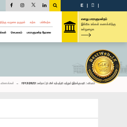
E
|
සි
|
எனது பாராளுமன்றம்
திற்கு வருகை தருதல்
கற்க
பங்கேற்க
இங்கே உங்கள் கணக்கிற்கு
உள்நுழைக
ல்கள்
செயலகம்
பாராளுமன்ற நேரலை
 வினாக்கள்
1513/2023: உள்நாட்டு மீன் உற்பத்தி மற்றும் இறக்குமதி : விபரம்