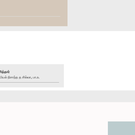
ித்தார்
ல் நிசாந்த த சில்வா, பா.உ.