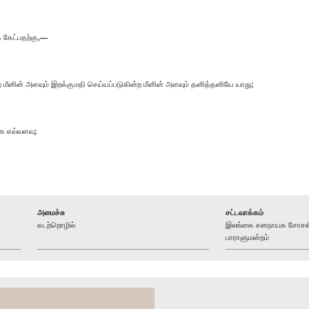
கேட்பதற்கு,—
கின்ற மீனின் அளவும் இறக்குமதி செய்யப்படுகின்ற மீனின் அளவும் தனித்தனியே யாது;
கை எவ்வளவு;
அமைச்சு
சட்டவாக்கம்
ா
கடற்றொழில்
இலங்கை சனநாயக சோசலிச
பாராளுமன்றம்