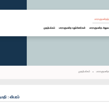
பாராளுமன்றத்
முதற்பக்கம்
பாராளுமன்ற உறுப்பினர்கள்
பாராளுமன்ற அலுவ
முதற்பக்கம்
பாராளுமன்ற
ுமதி : விபரம்