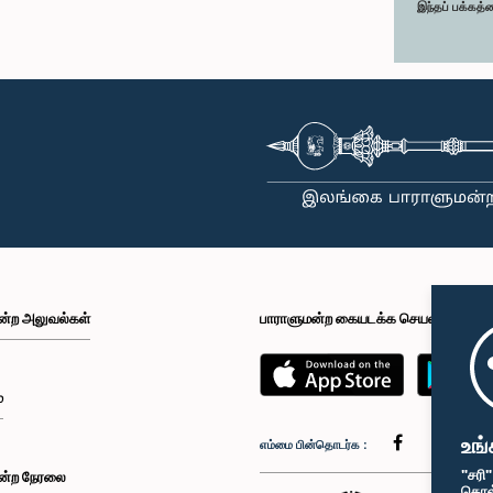
இந்தப் பக்கத்
ன்ற அலுவல்கள்
பாராளுமன்ற கையடக்க செயலி
்
உங்
எம்மை பின்தொடர்க :
"சரி
ன்ற நேரலை
கொள்க