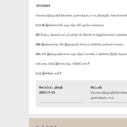
1513/2023
கௌரவ (திருமதி) கோகிலா குணவர்தன,— கடற்றொழில் அமைச்சரைக் 
(அ) (i) இலங்கையின் வருடாந்த மீன் நுகர்வு எவ்வளவு;
(ii) மேற்படி தேவைப்பாட்டில் உள்நாட்டு ரீதியில் பெற்றுக்கொள்ளப்படு
(iii) இலங்கைக்கு மீன் இறக்குமதி செய்யப்படுகின்ற நாடுகள் யாவை;
(iv) மீன் இறக்குமதிக்காக வருடாந்தம் செலவிடப்படுகின்ற நிதித் தொ
என்பதை அவர் இச்சபைக்கு அறிவிப்பாரா?
(ஆ) இன்றேல், ஏன்?
கேட்கப்பட்ட திகதி
கேட்டவர்
2023-11-23
கௌரவ (திருமதி) கோகில
குணவர்தன, பா.உ.