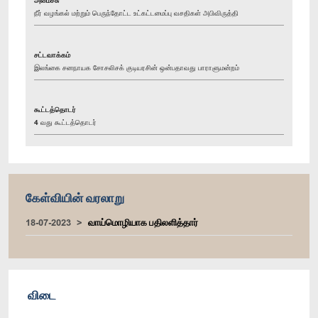
நீர் வழங்கல் மற்றும் பெருந்தோட்ட உட்கட்டமைப்பு வசதிகள் அபிவிருத்தி
சட்டவாக்கம்
இலங்கை சனநாயக சோசலிசக் குடியரசின் ஒன்பதாவது பாராளுமன்றம்
கூட்டத்தொடர்
4 வது கூட்டத்தொடர்
கேள்வியின் வரலாறு
18-07-2023
வாய்மொழியாக பதிலளித்தார்
விடை