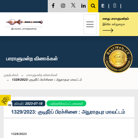
E
|
සි
|
எனது பாராளுமன்றம்
இங்கே உள்நுழைக
பாராளுமன்ற வினாக்கள்
முதற்பக்கம்
பாராளுமன்ற வினாக்கள்
1329/2023: குடிநீர்ப் பிரச்சினை : அநுராதபுர மாவட்டம்
திகதி: 2023-07-18
பதிலளிக்கப்பட்டவைகள்
02
1329/2023: குடிநீர்ப் பிரச்சினை : அநுராதபுர மாவட்டம்
1329/2023