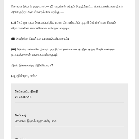
கௌரவ இஷாக் ரஹுமான்,— நீர் வழங்கல் மற்றும் பெருந்தோட்ட உட்கட்டமைப்பு வசதிகள்
அபிவிருத்தி அமைச்சரைக் கேட்பதற்கு,—
(அ) (i) அனுராதபுரம் மாவட்டத்தில் உள்ள கிராமங்களில் குடி நீர்ப் பிரச்சினை நிலவும்
கிராமங்களின் எண்ணிக்கை யாதென்பதையும்;
(ii) அவற்றின் பெயர்கள் யாவையென்பதையும்;
(iii) அக்கிராமங்களில் நிலவும் குடிநீர்ப் பிரச்சினையைத் தீர்ப்பதற்கு மேற்கொள்ளும்
நடவடிக்கைகள் யாவையென்பதையும்;
அவர் இச்சபைக்கு அறிவிப்பாரா?
(ஆ) இன்றேல், ஏன்?
கேட்கப்பட்ட திகதி
2023-07-18
கேட்டவர்
கௌரவ இஷாக் ரஹுமான், பா.உ.
அமைச்சு