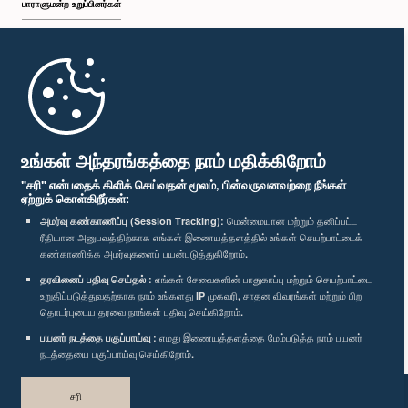
பாராளுமன்ற உறுப்பினர்கள்
முதற்பக்கம்
பாராளுமன்ற கையடக்க செயலி
உங்கள் அந்தரங்கத்தை நாம் மதிக்கிறோம்
"சரி" என்பதைக் கிளிக் செய்வதன் மூலம், பின்வருவனவற்றை நீங்கள்
ஏற்றுக் கொள்கிறீர்கள்:
அமர்வு கண்காணிப்பு (Session Tracking):
மென்மையான மற்றும் தனிப்பட்ட
ரீதியான அனுபவத்திற்காக எங்கள் இணையத்தளத்தில் உங்கள் செயற்பாட்டைக்
எம்மை பின்தொடர்க :
கண்காணிக்க அமர்வுகளைப் பயன்படுத்துகிறோம்.
தரவினைப் பதிவு செய்தல் :
எங்கள் சேவைகளின் பாதுகாப்பு மற்றும் செயற்பாட்டை
விருதுகள்
உறுதிப்படுத்துவதற்காக நாம் உங்களது IP முகவரி, சாதன விவரங்கள் மற்றும் பிற
தொடர்புடைய தரவை நாங்கள் பதிவு செய்கிறோம்.
பயனர் நடத்தை பகுப்பாய்வு :
எமது இணையத்தளத்தை மேம்படுத்த நாம் பயனர்
தனியுரிமைக் கொள்கை
நடத்தையை பகுப்பாய்வு செய்கிறோம்.
பதிப்புரிமை © இலங்கை பாராளுமன்றம்.
சரி
முழுப்பதிப்புரிமையுடையது.