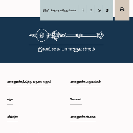
இந்தப் பக்கத்தை பகிர்ந்து கொள்க
Facebook
X
WhatsApp
LinkedIn
பாராளுமன்றத்திற்கு வருகை தருதல்
பாராளுமன்ற அலுவல்கள்
கற்க
செயலகம்
பங்கேற்க
பாராளுமன்ற நேரலை