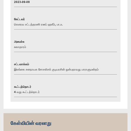
2023-09-08
கேட்டவர்
கௌரவ சட்டத்தரணி ரஊப் ஹகீம், பா.உ.
அமைச்சு
சுகாதாரம்
சட்டவாக்கம்
இலங்கை சனநாயக சோசலிசக் குடியரசின் ஒன்பதாவது பாராளுமன்றம்
கூட்டத்தொடர்
4 வது கூட்டத்தொடர்
கேள்வியின் வரலாறு