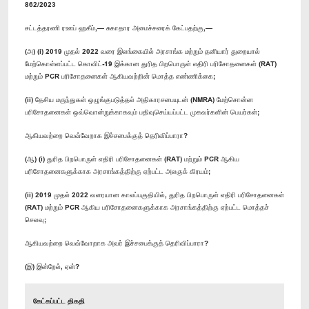
862/2023
சட்டத்தரணி ரஊப் ஹகீம்,— சுகாதார அமைச்சரைக் கேட்பதற்கு,—
(அ) (i) 2019 முதல் 2022 வரை இலங்கையில் அரசாங்க மற்றும் தனியார் துறையால்
மேற்கொள்ளப்பட்ட கொவிட்-19 இக்கான துரித பிறபொருள் எதிரி பரிசோதனைகள் (RAT)
மற்றும் PCR பரிசோதனைகள் ஆகியவற்றின் மொத்த எண்ணிக்கை;
(ii) தேசிய மருந்துகள் ஒழுங்குபடுத்தல் அதிகாரசபையுடன் (NMRA) மேற்சொன்ன
பரிசோதனைகள் ஒவ்வொன்றுக்காகவும் பதிவுசெய்யப்பட்ட முகவர்களின் பெயர்கள்;
ஆகியவற்றை வெவ்வேறாக இச்சபைக்குத் தெரிவிப்பாரா?
(ஆ) (i) துரித பிறபொருள் எதிரி பரிசோதனைகள் (RAT) மற்றும் PCR ஆகிய
பரிசோதனைகளுக்காக அரசாங்கத்திற்கு ஏற்பட்ட அலகுக் கிரயம்;
(ii) 2019 முதல் 2022 வரையான காலப்பகுதியில், துரித பிறபொருள் எதிரி பரிசோதனைகள்
(RAT) மற்றும் PCR ஆகிய பரிசோதனைகளுக்காக அரசாங்கத்திற்கு ஏற்பட்ட மொத்தச்
செலவு;
ஆகியவற்றை வெவ்வோறாக அவர் இச்சபைக்குத் தெரிவிப்பாரா?
(இ) இன்றேல், ஏன்?
கேட்கப்பட்ட திகதி