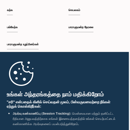
கற்க
செயலகம்
பங்கேற்க
பாராளுமன்ற நேரலை
பாராளுமன்ற உறுப்பினர்கள்
முதற்பக்கம்
பாராளுமன்ற கையடக்க செயலி
உங்கள் அந்தரங்கத்தை நாம் மதிக்கிறோம்
"சரி" என்பதைக் கிளிக் செய்வதன் மூலம், பின்வருவனவற்றை நீங்கள்
ஏற்றுக் கொள்கிறீர்கள்:
அமர்வு கண்காணிப்பு (Session Tracking):
மென்மையான மற்றும் தனிப்பட்ட
ரீதியான அனுபவத்திற்காக எங்கள் இணையத்தளத்தில் உங்கள் செயற்பாட்டைக்
எம்மை பின்தொடர்க :
கண்காணிக்க அமர்வுகளைப் பயன்படுத்துகிறோம்.