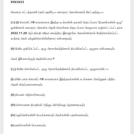
859/2023
கௌரவ சட்டத்தரணி ரஊப் ஹகீம்,— சுகாதார அமைச்சரைக் கேட்பதற்கு,—
(அ) (i) கொவிட்-19 காரணமாக இறந்த உடல்களின் தகனம் தொடர்பாக 'நிபுணர்களின் குழு'
ஒன்றினால் சுகாதார அமைச்சு அதன் கொள்கை தொடர்பாக பிழையாக வழிகாட்டப்பட்டதாக
2022.11.29 ஆம் திகதி சுதேச வைத்திய இராஜாங்க அமைச்சரினால் மேற்கொள்ளப்பட்ட
கூற்றை அவர் ஏற்றுக்கொள்கின்றாரா என்பதையும்;
(ii) மேலே குறிப்பிடப்பட்ட குழு அரசாங்கத்தினால் நியமிக்கப்பட்ட குழுவா என்பதையும்;
அவர் இச்சபைக்குத் தெரிவிப்பாரா?
(ஆ) மேலே சொல்லப்பட்ட குழு அரசாங்கத்தினால் நியமிக்கப்பட்ட குழுவாயின் —
(i) விசேடமாக கொவிட்-19 காரணமாக இறந்தவர்களின் உடல்களை அகற்றுதல் பற்றிய
அதன் விதப்புரைகளையும்;
(ii) நியமன அதிகாரியையும்;
(iii) விசாரணை நியதிகள் அத்துடன்/அல்லது ஆணையையும்;
(iv) உறுப்பினர்களின் பெயர்களையும் அவர்களின் பதவிகளையும்;
(v) தவிசாளரின் பெயரையும்;