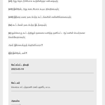
(vi) அது தொடர்ச்சியாக கூடுகின்றதா என்பதையும்;
(vii) இன்றேல், அது கடைசியாக கூடிய திகதியையும்;
(viii) இற்றை வரை நடைபெற்ற கூட்டங்களின் எண்ணிக்கையையும்;
(ix) கூட்டங்கள் நடைபெற்ற இடத்தையும்;
(x) ஒவ்வொரு கூட்டத்திலும் தலைமை வகித்த தனிப்பட்ட ஆட்களின் பெயர்களை
வெவ்வேறாகவும்;
அவர் இச்சபைக்குத் தெரிவிப்பாரா?
(இ) இன்றேல், ஏன்?
கேட்கப்பட்ட திகதி
2023-03-10
கேட்டவர்
கௌரவ சட்டத்தரணி ரஊப் ஹகீம், பா.உ.
அமைச்சு
சுகாதாரம்