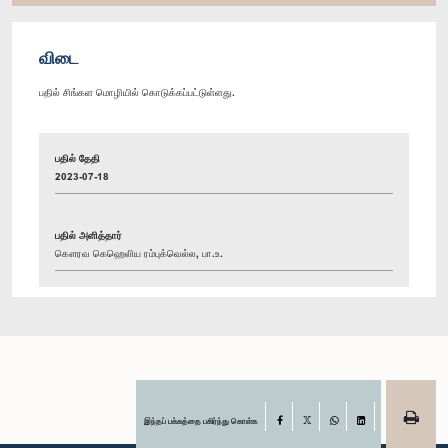
விடை
பதில் சிங்கள மொழியில் கொடுக்கப்பட்டுள்ளது.
பதில் தேதி
2023-07-18
பதில் அளித்தார்
கௌரவ கெஹெலிய ரம்புக்வெல்ல, பா.உ.
இந்தப் பக்கத்தை பகிர்ந்து கொள்க
Facebook
X
WhatsApp
LinkedIn