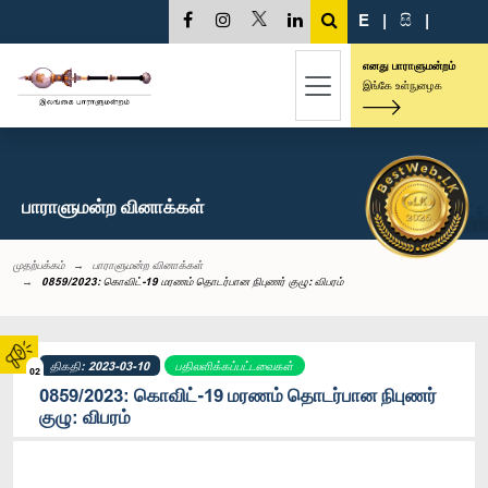
E
|
සි
|
எனது பாராளுமன்றம்
இங்கே உள்நுழைக
பாராளுமன்ற வினாக்கள்
முதற்பக்கம்
பாராளுமன்ற வினாக்கள்
0859/2023: கொவிட்-19 மரணம் தொடர்பான நிபுணர் குழு: விபரம்
திகதி: 2023-03-10
பதிலளிக்கப்பட்டவைகள்
02
0859/2023: கொவிட்-19 மரணம் தொடர்பான நிபுணர்
குழு: விபரம்