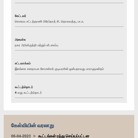
கேட்டவர்
கௌரவ சட்டத்தரணி பிரேம்நாத் சி. தொலவத்த, பா.உ.
அமைச்சு
நகர அபிவிருத்தி மற்றும் வீடமைப்பு
சட்டவாக்கம்
இலங்கை சனநாயக சோசலிசக் குடியரசின் ஒன்பதாவது பாராளுமன்றம்
கூட்டத்தொடர்
4 வது கூட்டத்தொடர்
கேள்வியின் வரலாறு
06-04-2023
கூட்டங்கள் ரத்து செய்யப்பட்டன