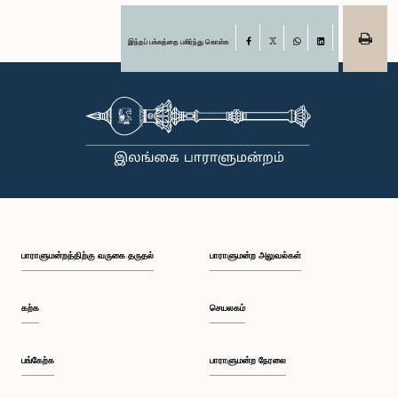
இந்தப் பக்கத்தை பகிர்ந்து கொள்க
Facebook
X
WhatsApp
LinkedIn
பாராளுமன்றத்திற்கு வருகை தருதல்
பாராளுமன்ற அலுவல்கள்
கற்க
செயலகம்
பங்கேற்க
பாராளுமன்ற நேரலை