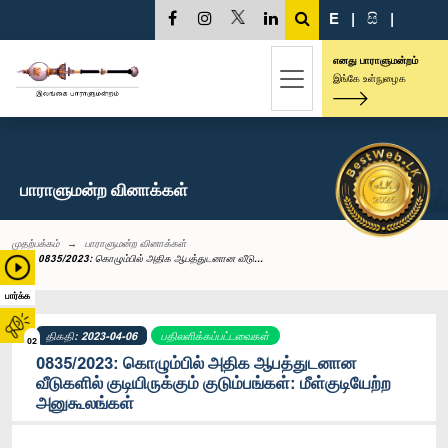
E
|
සි
|
எனது பாராளுமன்றம்
இங்கே உள்நுழைக
பாராளுமன்ற வினாக்கள்
முதற்பக்கம்
பாராளுமன்ற வினாக்கள்
0835/2023: கொழும்பில் அதிக ஆபத்துடனான வீடு...
பார்க்க
திகதி: 2023-04-06
பதிலளிக்கப்பட்டவைகள்
02
0835/2023: கொழும்பில் அதிக ஆபத்துடனான
வீடுகளில் குடியிருக்கும் குடும்பங்கள்: மீள்குடியேற்ற
அனுகூலங்கள்