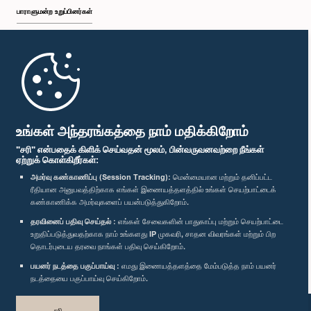
பாராளுமன்ற உறுப்பினர்கள்
முதற்பக்கம்
பாராளுமன்ற கையடக்க செயலி
உங்கள் அந்தரங்கத்தை நாம் மதிக்கிறோம்
"சரி" என்பதைக் கிளிக் செய்வதன் மூலம், பின்வருவனவற்றை நீங்கள்
ஏற்றுக் கொள்கிறீர்கள்:
அமர்வு கண்காணிப்பு (Session Tracking):
மென்மையான மற்றும் தனிப்பட்ட
ரீதியான அனுபவத்திற்காக எங்கள் இணையத்தளத்தில் உங்கள் செயற்பாட்டைக்
எம்மை பின்தொடர்க :
கண்காணிக்க அமர்வுகளைப் பயன்படுத்துகிறோம்.
தரவினைப் பதிவு செய்தல் :
எங்கள் சேவைகளின் பாதுகாப்பு மற்றும் செயற்பாட்டை
விருதுகள்
உறுதிப்படுத்துவதற்காக நாம் உங்களது IP முகவரி, சாதன விவரங்கள் மற்றும் பிற
தொடர்புடைய தரவை நாங்கள் பதிவு செய்கிறோம்.
பயனர் நடத்தை பகுப்பாய்வு :
எமது இணையத்தளத்தை மேம்படுத்த நாம் பயனர்
தனியுரிமைக் கொள்கை
நடத்தையை பகுப்பாய்வு செய்கிறோம்.
பதிப்புரிமை © இலங்கை பாராளுமன்றம்.
சரி