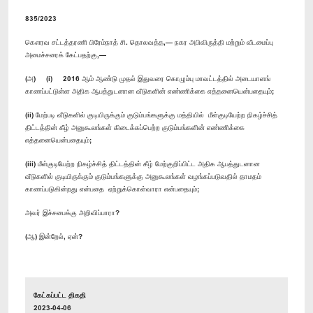
835/2023
கௌரவ சட்டத்தரணி பிரேம்நாத் சி. தொலவத்த,— நகர அபிவிருத்தி மற்றும் வீடமைப்பு
அமைச்சரைக் கேட்பதற்கு,—
(அ) (i) 2016 ஆம் ஆண்டு முதல் இதுவரை கொழும்பு மாவட்டத்தில் அடையாளங்
காணப்பட்டுள்ள அதிக ஆபத்துடனான வீடுகளின் எண்ணிக்கை எத்தனையென்பதையும்;
(ii) மேற்படி வீடுகளில் குடியிருக்கும் குடும்பங்களுக்கு மத்தியில் மீள்குடியேற்ற நிகழ்ச்சித்
திட்டத்தின் கீழ் அனுகூலங்கள் கிடைக்கப்பெற்ற குடும்பங்களின் எண்ணிக்கை
எத்தனையென்பதையும்;
(iii) மீள்குடியேற்ற நிகழ்ச்சித் திட்டத்தின் கீழ் மேற்குறிப்பிட்ட அதிக ஆபத்துடனான
வீடுகளில் குடியிருக்கும் குடும்பங்களுக்கு அனுகூலங்கள் வழங்கப்படுவதில் தாமதம்
காணப்படுகின்றது என்பதை ஏற்றுக்கொள்வாரா என்பதையும்;
அவர் இச்சபைக்கு அறிவிப்பாரா?
(ஆ) இன்றேல், ஏன்?
கேட்கப்பட்ட திகதி
2023-04-06