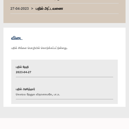
27-04-2023
பதில் அட்டவணை
விடை
பதில் சிங்கள மொழியில் கொடுக்கப்பட்டுள்ளது.
பதில் தேதி
2023-04-27
பதில் அளித்தார்
கௌரவ தேனுக விதானகமகே, பா.உ.