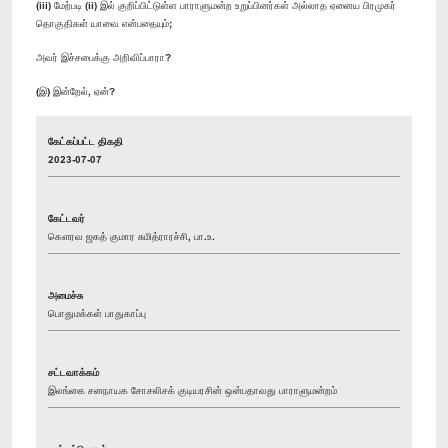
(iii) மேற்படி (ii) இல் குறிப்பிட்டுள்ள பாராளுமன்ற உறுப்பினர்கள் அல்லாத ஏனைய பிரமுகர்
தொகுதிகள் யாவை என்பதையும்;
அவர் இச்சபைக்கு அறிவிப்பாரா?
(இ) இன்றேல், ஏன்?
கேட்கப்பட்ட திகதி
2023-07-07
கேட்டவர்
கௌரவ ஜகத் குமார சுமித்ராரச்சி, பா.உ.
அமைச்சு
பொதுமக்கள் பாதுகாப்பு
சட்டவாக்கம்
இலங்கை சனநாயக சோசலிசக் குடியரசின் ஒன்பதாவது பாராளுமன்றம்