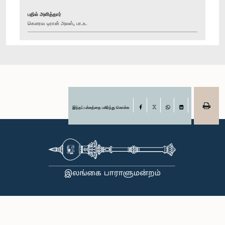
பதில் அளித்தார்
கௌரவ டிரான் அலஸ், பா.உ.
இந்தப் பக்கத்தை பகிர்ந்து கொள்க
Facebook
X
WhatsApp
LinkedIn