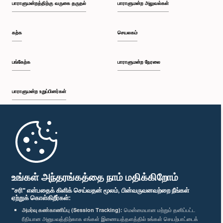
பாராளுமன்றத்திற்கு வருகை தருதல்
பாராளுமன்ற அலுவல்கள்
கற்க
செயலகம்
பங்கேற்க
பாராளுமன்ற நேரலை
பாராளுமன்ற உறுப்பினர்கள்
முதற்பக்கம்
பாராளுமன்ற கையடக்க செயலி
உங்கள் அந்தரங்கத்தை நாம் மதிக்கிறோம்
"சரி" என்பதைக் கிளிக் செய்வதன் மூலம், பின்வருவனவற்றை நீங்கள்
ஏற்றுக் கொள்கிறீர்கள்:
அமர்வு கண்காணிப்பு (Session Tracking):
மென்மையான மற்றும் தனிப்பட்ட
ரீதியான அனுபவத்திற்காக எங்கள் இணையத்தளத்தில் உங்கள் செயற்பாட்டைக்
எம்மை பின்தொடர்க :