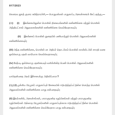
817/2023
கௌரவ ஜகத் குமார சுமித்ராரச்சி,— பொதுமக்கள் பாதுகாப்பு அமைச்சரைக் கேட்பதற்கு,—
(அ) (i) இலங்கையிலுள்ள பொலிஸ் நிலையங்களின் எண்ணிக்கை மற்றும் பொலிஸ்
அத்தியட்சகர் அலுவலகங்களின் எண்ணிக்கை வெவ்வேறாகவும்;
(ii) இலங்கைப் பொலிஸ் துறையில் பணியாற்றும் பொலிஸ் அலுவலர்களின்
எண்ணிக்கையும்;
(iii) அந்த எண்ணிக்கை, பொலிஸ் மா அதிபர் தொடக்கம் பொலிஸ் கான்ஸ்டபிள் சாரதி வரை
ஒவ்வொரு பதவி வாரியாக வெவ்வெறாகவும்;
(iv) மேற்படி ஒவ்வொரு பதவியையும் வகிக்கின்ற பெண் பொலிஸ் அலுவலர்களின்
எண்ணிக்கை வெவ்வேறாகவும்;
யாதென்பதை அவர் இச்சபைக்கு அறிவிப்பாரா?
(ஆ) (i) முக்கிய பிரமுகர் பாதுகாப்புச் சேவையில் ஈடுபடுத்தப்பட்டுள்ள மொத்த பொலிஸ்
அலுவலர்களின் எண்ணிக்கை யாது என்பதையும்;
(ii) இவர்களில், அமைச்சர்கள், பாராளுமன்ற உறுப்பினர்கள் மற்றும் பாராளுமன்ற
உறுப்பினர்கள் அல்லாத பிரமுகர்களின் பாதுகாப்புக்காக ஈடுபடுத்தப்பட்டு்ள்ள பொலிஸ்
அலுவலர்களின் எண்ணிக்கை வெவ்வேறாக யாது என்பதையும்;