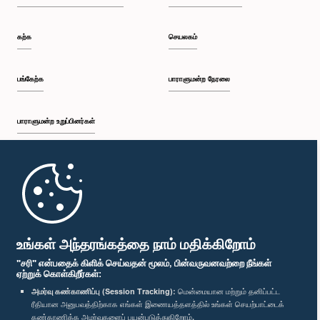
கற்க
செயலகம்
பங்கேற்க
பாராளுமன்ற நேரலை
பாராளுமன்ற உறுப்பினர்கள்
முதற்பக்கம்
பாராளுமன்ற கையடக்க செயலி
உங்கள் அந்தரங்கத்தை நாம் மதிக்கிறோம்
"சரி" என்பதைக் கிளிக் செய்வதன் மூலம், பின்வருவனவற்றை நீங்கள்
ஏற்றுக் கொள்கிறீர்கள்:
அமர்வு கண்காணிப்பு (Session Tracking):
மென்மையான மற்றும் தனிப்பட்ட
ரீதியான அனுபவத்திற்காக எங்கள் இணையத்தளத்தில் உங்கள் செயற்பாட்டைக்
எம்மை பின்தொடர்க :
கண்காணிக்க அமர்வுகளைப் பயன்படுத்துகிறோம்.