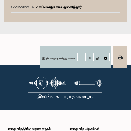
12-12-2023
வாய்மொழியாக பதிலளித்தார்
இந்தப் பக்கத்தை பகிர்ந்து கொள்க
Facebook
X
WhatsApp
LinkedIn
பாராளுமன்றத்திற்கு வருகை தருதல்
பாராளுமன்ற அலுவல்கள்