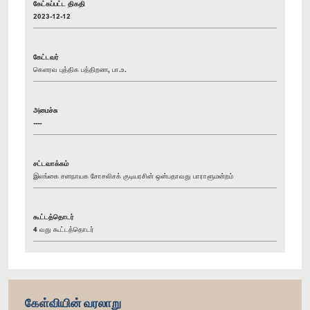
கேட்கப்பட்ட திகதி
2023-12-12
கேட்டவர்
கௌரவ புத்திக பத்திறண, பா.உ.
அமைச்சு
----
சட்டவாக்கம்
இலங்கை சனநாயக சோசலிசக் குடியரசின் ஒன்பதாவது பாராளுமன்றம்
கூட்டத்தொடர்
4 வது கூட்டத்தொடர்
கேள்வியின் வரலாறு