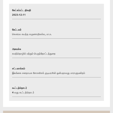
கேட்கப்பட்ட திகதி
2023-12-11
கேட்டவர்
கௌரவ கயந்த கருணாதிலக்க, பா.உ.
அமைச்சு
கமத்தொழில் மற்றும் பெருந்தோட்டத்துறை
சட்டவாக்கம்
இலங்கை சனநாயக சோசலிசக் குடியரசின் ஒன்பதாவது பாராளுமன்றம்
கூட்டத்தொடர்
4 வது கூட்டத்தொடர்