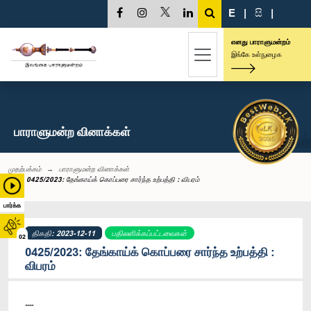
E
|
සි
|
எனது பாராளுமன்றம்
இங்கே உள்நுழைக
பாராளுமன்ற வினாக்கள்
முதற்பக்கம்
பாராளுமன்ற வினாக்கள்
0425/2023: தேங்காய்க் கொப்பரை சார்ந்த உற்பத்தி : விபரம்
பார்க்க
திகதி: 2023-12-11
பதிலளிக்கப்பட்டவைகள்
02
0425/2023: தேங்காய்க் கொப்பரை சார்ந்த உற்பத்தி :
விபரம்
----