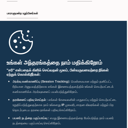
பாராளுமன்ற உறுப்பினர்கள்
முதற்பக்கம்
பாராளுமன்ற கையடக்க செயலி
உங்கள் அந்தரங்கத்தை நாம் மதிக்கிறோம்
"சரி" என்பதைக் கிளிக் செய்வதன் மூலம், பின்வருவனவற்றை நீங்கள்
ஏற்றுக் கொள்கிறீர்கள்:
அமர்வு கண்காணிப்பு (Session Tracking):
மென்மையான மற்றும் தனிப்பட்ட
ரீதியான அனுபவத்திற்காக எங்கள் இணையத்தளத்தில் உங்கள் செயற்பாட்டைக்
எம்மை பின்தொடர்க :
கண்காணிக்க அமர்வுகளைப் பயன்படுத்துகிறோம்.
தரவினைப் பதிவு செய்தல் :
எங்கள் சேவைகளின் பாதுகாப்பு மற்றும் செயற்பாட்டை
விருதுகள்
உறுதிப்படுத்துவதற்காக நாம் உங்களது IP முகவரி, சாதன விவரங்கள் மற்றும் பிற
தொடர்புடைய தரவை நாங்கள் பதிவு செய்கிறோம்.
பயனர் நடத்தை பகுப்பாய்வு :
எமது இணையத்தளத்தை மேம்படுத்த நாம் பயனர்
தனியுரிமைக் கொள்கை
நடத்தையை பகுப்பாய்வு செய்கிறோம்.