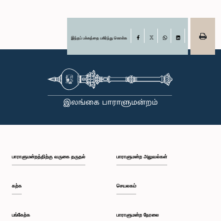
இந்தப் பக்கத்தை பகிர்ந்து கொள்க
Facebook
X
WhatsApp
LinkedIn
பாராளுமன்றத்திற்கு வருகை தருதல்
பாராளுமன்ற அலுவல்கள்
கற்க
செயலகம்
பங்கேற்க
பாராளுமன்ற நேரலை