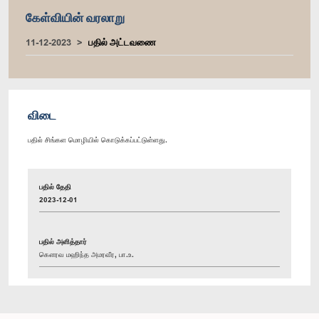
கேள்வியின் வரலாறு
11-12-2023
பதில் அட்டவணை
விடை
பதில் சிங்கள மொழியில் கொடுக்கப்பட்டுள்ளது.
பதில் தேதி
2023-12-01
பதில் அளித்தார்
கௌரவ மஹிந்த அமரவீர, பா.உ.