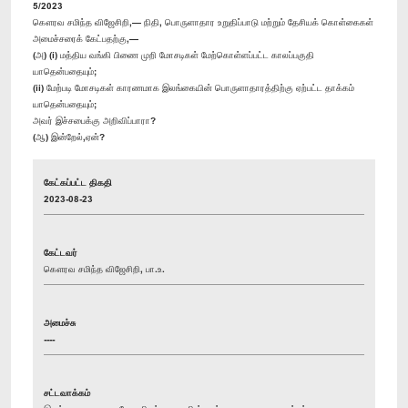
5/2023
கௌரவ சமிந்த விஜேசிறி,— நிதி, பொருளாதார உறுதிப்பாடு மற்றும் தேசியக் கொள்கைகள்
அமைச்சரைக் கேட்பதற்கு,—
(அ) (i) மத்திய வங்கி பிணை முறி மோசடிகள் மேற்கொள்ளப்பட்ட காலப்பகுதி
யாதென்பதையும்;
(ii) மேற்படி மோசடிகள் காரணமாக இலங்கையின் பொருளாதாரத்திற்கு ஏற்பட்ட தாக்கம்
யாதென்பதையும்;
அவர் இச்சபைக்கு அறிவிப்பாரா?
(ஆ) இன்றேல்,ஏன்?
கேட்கப்பட்ட திகதி
2023-08-23
கேட்டவர்
கௌரவ சமிந்த விஜேசிறி, பா.உ.
அமைச்சு
----
சட்டவாக்கம்