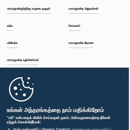
பாராளுமன்றத்திற்கு வருகை தருதல்
பாராளுமன்ற அலுவல்கள்
கற்க
செயலகம்
பங்கேற்க
பாராளுமன்ற நேரலை
பாராளுமன்ற உறுப்பினர்கள்
முதற்பக்கம்
பாராளுமன்ற கையடக்க செயலி
உங்கள் அந்தரங்கத்தை நாம் மதிக்கிறோம்
"சரி" என்பதைக் கிளிக் செய்வதன் மூலம், பின்வருவனவற்றை நீங்கள்
ஏற்றுக் கொள்கிறீர்கள்:
அமர்வு கண்காணிப்பு (Session Tracking):
மென்மையான மற்றும் தனிப்பட்ட