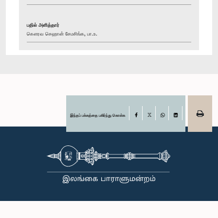
பதில் அளித்தார்
கௌரவ செஹான் சேமசிங்க, பா.உ.
இந்தப் பக்கத்தை பகிர்ந்து கொள்க
Facebook
X
WhatsApp
LinkedIn