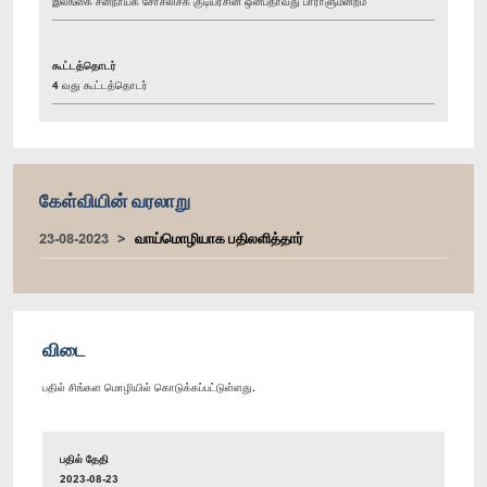
இலங்கை சனநாயக சோசலிசக் குடியரசின் ஒன்பதாவது பாராளுமன்றம்
கூட்டத்தொடர்
4 வது கூட்டத்தொடர்
கேள்வியின் வரலாறு
23-08-2023
வாய்மொழியாக பதிலளித்தார்
விடை
பதில் சிங்கள மொழியில் கொடுக்கப்பட்டுள்ளது.
பதில் தேதி
2023-08-23