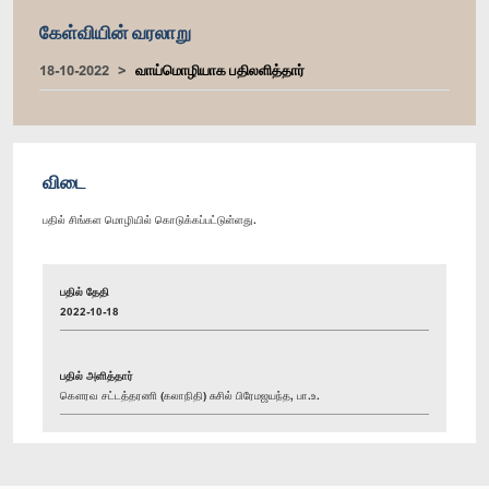
கேள்வியின் வரலாறு
18-10-2022
வாய்மொழியாக பதிலளித்தார்
விடை
பதில் சிங்கள மொழியில் கொடுக்கப்பட்டுள்ளது.
பதில் தேதி
2022-10-18
பதில் அளித்தார்
கௌரவ சட்டத்தரணி (கலாநிதி) சுசில் பிரேமஜயந்த, பா.உ.