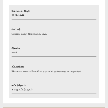
கேட்கப்பட்ட திகதி
2022-10-18
கேட்டவர்
கௌரவ மயந்த திசாநாயக்க, பா.உ.
அமைச்சு
கல்வி
சட்டவாக்கம்
இலங்கை சனநாயக சோசலிசக் குடியரசின் ஒன்பதாவது பாராளுமன்றம்
கூட்டத்தொடர்
3 வது கூட்டத்தொடர்