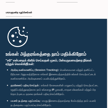
பாராளுமன்ற உறுப்பினர்கள்
முதற்பக்கம்
பாராளுமன்ற கையடக்க செயலி
உங்கள் அந்தரங்கத்தை நாம் மதிக்கிறோம்
"சரி" என்பதைக் கிளிக் செய்வதன் மூலம், பின்வருவனவற்றை நீங்கள்
ஏற்றுக் கொள்கிறீர்கள்:
அமர்வு கண்காணிப்பு (Session Tracking):
மென்மையான மற்றும் தனிப்பட்ட
ரீதியான அனுபவத்திற்காக எங்கள் இணையத்தளத்தில் உங்கள் செயற்பாட்டைக்
எம்மை பின்தொடர்க :
கண்காணிக்க அமர்வுகளைப் பயன்படுத்துகிறோம்.
தரவினைப் பதிவு செய்தல் :
எங்கள் சேவைகளின் பாதுகாப்பு மற்றும் செயற்பாட்டை
விருதுகள்
உறுதிப்படுத்துவதற்காக நாம் உங்களது IP முகவரி, சாதன விவரங்கள் மற்றும் பிற
தொடர்புடைய தரவை நாங்கள் பதிவு செய்கிறோம்.
பயனர் நடத்தை பகுப்பாய்வு :
எமது இணையத்தளத்தை மேம்படுத்த நாம் பயனர்
தனியுரிமைக் கொள்கை
நடத்தையை பகுப்பாய்வு செய்கிறோம்.