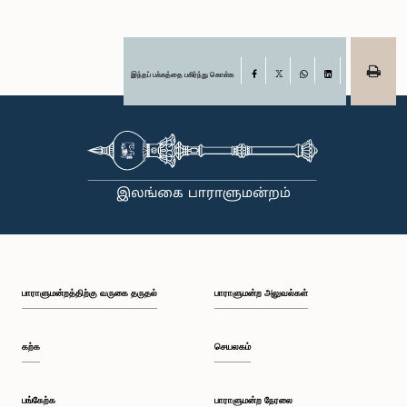
இந்தப் பக்கத்தை பகிர்ந்து கொள்க
Facebook
X
WhatsApp
LinkedIn
பாராளுமன்றத்திற்கு வருகை தருதல்
பாராளுமன்ற அலுவல்கள்
கற்க
செயலகம்
பங்கேற்க
பாராளுமன்ற நேரலை