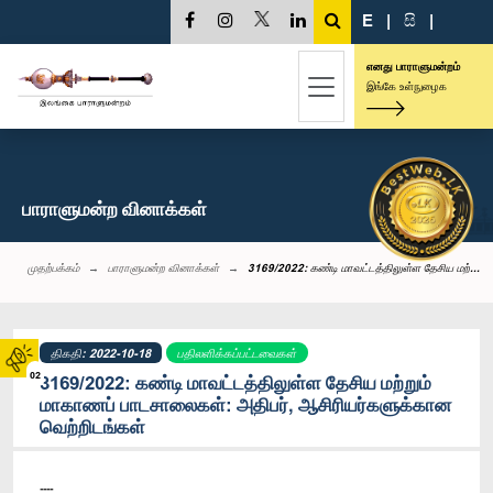
E
|
සි
|
எனது பாராளுமன்றம்
இங்கே உள்நுழைக
பாராளுமன்ற வினாக்கள்
முதற்பக்கம்
பாராளுமன்ற வினாக்கள்
3169/2022: கண்டி மாவட்டத்திலுள்ள தேசிய மற்...
திகதி: 2022-10-18
பதிலளிக்கப்பட்டவைகள்
02
3169/2022: கண்டி மாவட்டத்திலுள்ள தேசிய மற்றும்
மாகாணப் பாடசாலைகள்: அதிபர், ஆசிரியர்களுக்கான
வெற்றிடங்கள்
----