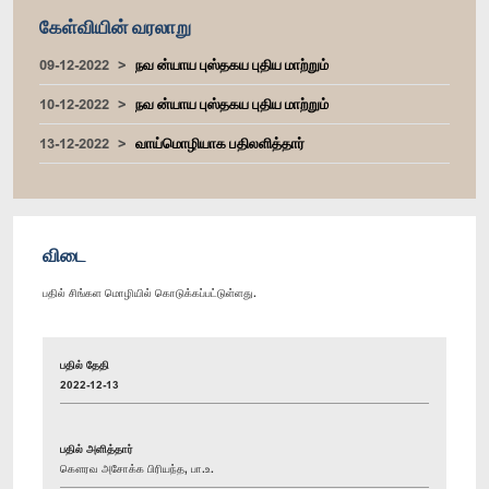
கேள்வியின் வரலாறு
09-12-2022
நவ ன்யாய புஸ்தகய புதிய மாற்றும்
10-12-2022
நவ ன்யாய புஸ்தகய புதிய மாற்றும்
13-12-2022
வாய்மொழியாக பதிலளித்தார்
விடை
பதில் சிங்கள மொழியில் கொடுக்கப்பட்டுள்ளது.
பதில் தேதி
2022-12-13
பதில் அளித்தார்
கௌரவ அசோக்க பிரியந்த, பா.உ.