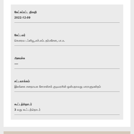
கேட்கப்பட்ட திகதி
2022-12-09
கேட்டவர்
கௌரவ டப்ளியூ.எச்.எம். தர்மசேன, பா.உ.
அமைச்சு
----
சட்டவாக்கம்
இலங்கை சனநாயக சோசலிசக் குடியரசின் ஒன்பதாவது பாராளுமன்றம்
கூட்டத்தொடர்
3 வது கூட்டத்தொடர்