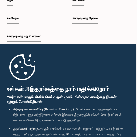
கற்க
செயலகம்
பங்கேற்க
பாராளுமன்ற நேரலை
பாராளுமன்ற உறுப்பினர்கள்
முதற்பக்கம்
பாராளுமன்ற கையடக்க செயலி
உங்கள் அந்தரங்கத்தை நாம் மதிக்கிறோம்
"சரி" என்பதைக் கிளிக் செய்வதன் மூலம், பின்வருவனவற்றை நீங்கள்
ஏற்றுக் கொள்கிறீர்கள்:
அமர்வு கண்காணிப்பு (Session Tracking):
மென்மையான மற்றும் தனிப்பட்ட
ரீதியான அனுபவத்திற்காக எங்கள் இணையத்தளத்தில் உங்கள் செயற்பாட்டைக்
எம்மை பின்தொடர்க :
கண்காணிக்க அமர்வுகளைப் பயன்படுத்துகிறோம்.
தரவினைப் பதிவு செய்தல் :
எங்கள் சேவைகளின் பாதுகாப்பு மற்றும் செயற்பாட்டை
விருதுகள்
உறுதிப்படுத்துவதற்காக நாம் உங்களது IP முகவரி, சாதன விவரங்கள் மற்றும் பிற