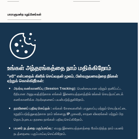
பாராளுமன்ற உறுப்பினர்கள்
முதற்பக்கம்
பாராளுமன்ற கையடக்க செயலி
உங்கள் அந்தரங்கத்தை நாம் மதிக்கிறோம்
"சரி" என்பதைக் கிளிக் செய்வதன் மூலம், பின்வருவனவற்றை நீங்கள்
ஏற்றுக் கொள்கிறீர்கள்:
அமர்வு கண்காணிப்பு (Session Tracking):
மென்மையான மற்றும் தனிப்பட்ட
ரீதியான அனுபவத்திற்காக எங்கள் இணையத்தளத்தில் உங்கள் செயற்பாட்டைக்
எம்மை பின்தொடர்க :
கண்காணிக்க அமர்வுகளைப் பயன்படுத்துகிறோம்.
தரவினைப் பதிவு செய்தல் :
எங்கள் சேவைகளின் பாதுகாப்பு மற்றும் செயற்பாட்டை
விருதுகள்
உறுதிப்படுத்துவதற்காக நாம் உங்களது IP முகவரி, சாதன விவரங்கள் மற்றும் பிற
தொடர்புடைய தரவை நாங்கள் பதிவு செய்கிறோம்.
பயனர் நடத்தை பகுப்பாய்வு :
எமது இணையத்தளத்தை மேம்படுத்த நாம் பயனர்
தனியுரிமைக் கொள்கை
நடத்தையை பகுப்பாய்வு செய்கிறோம்.