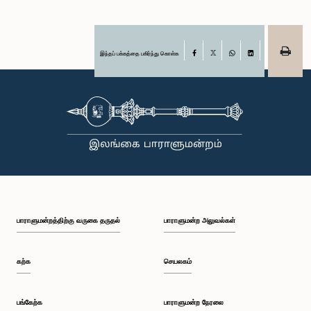
இந்தப் பக்கத்தை பகிர்ந்து கொள்க
Facebook
X
WhatsApp
LinkedIn
பாராளுமன்றத்திற்கு வருகை தருதல்
பாராளுமன்ற அலுவல்கள்
கற்க
செயலகம்
பங்கேற்க
பாராளுமன்ற நேரலை