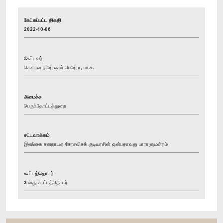
கேட்கப்பட்ட திகதி
2022-10-06
கேட்டவர்
கௌரவ நிரோஷன் பெரேரா, பா.உ.
அமைச்சு
பெருந்தோட்டத்துறை
சட்டவாக்கம்
இலங்கை சனநாயக சோசலிசக் குடியரசின் ஒன்பதாவது பாராளுமன்றம்
கூட்டத்தொடர்
3 வது கூட்டத்தொடர்