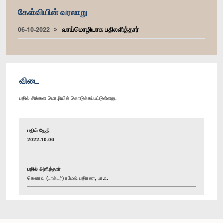
கேள்வியின் வரலாறு
06-10-2022
வாய்மொழியாக பதிலளித்தார்
விடை
பதில் சிங்கள மொழியில் கொடுக்கப்பட்டுள்ளது.
பதில் தேதி
2022-10-06
பதில் அளித்தார்
கௌரவ (டாக்டர்) ரமேஷ் பதிரண, பா.உ.