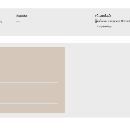
அமைச்சு
சட்டவாக்கம்
்,
----
இலங்கை சனநாயக சோசலிச
பாராளுமன்றம்