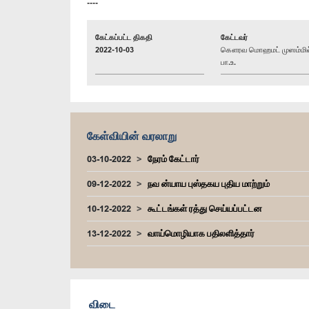
----
கேட்கப்பட்ட திகதி
கேட்டவர்
2022-10-03
கௌரவ மொஹமட் முஸம்மில
பா.உ.
கேள்வியின் வரலாறு
03-10-2022
நேரம் கேட்டார்
09-12-2022
நவ ன்யாய புஸ்தகய புதிய மாற்றும்
10-12-2022
கூட்டங்கள் ரத்து செய்யப்பட்டன
13-12-2022
வாய்மொழியாக பதிலளித்தார்
விடை