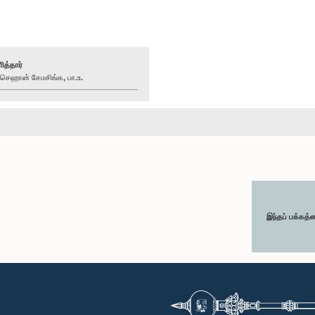
ித்தார்
ஹான் சேமசிங்க, பா.உ.
இந்தப் பக்கத்