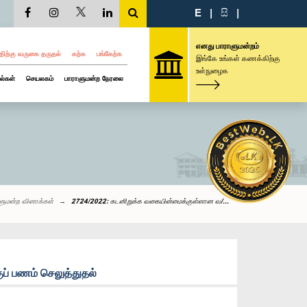
E
|
සි
|
எனது பாராளுமன்றம்
திற்கு வருகை தருதல்
கற்க
பங்கேற்க
இங்கே உங்கள் கணக்கிற்கு
உள்நுழைக
ல்கள்
செயலகம்
பாராளுமன்ற நேரலை
ளுமன்ற வினாக்கள்
2724/2022: கடனிறுக்க வகையின்மைக்குள்ளான வ/...
ப் பணம் செலுத்துதல்