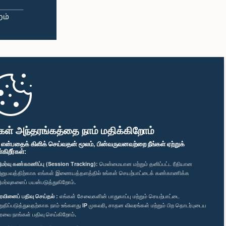
கள் அந்தரங்கத்தை நாம் மதிக்கிறோம்
" என்பதைக் கிளிக் செய்வதன் மூலம், பின்வருவனவற்றை நீங்கள் ஏற்றுக்
ிறீர்கள்:
மர்வு கண்காணிப்பு (Session Tracking):
மென்மையான மற்றும் தனிப்பட்ட ரீதியான
னுபவத்திற்காக எங்கள் இணையத்தளத்தில் உங்கள் செயற்பாட்டைக் கண்காணிக்க
மர்வுகளைப் பயன்படுத்துகிறோம்.
ரவினைப் பதிவு செய்தல் :
எங்கள் சேவைகளின் பாதுகாப்பு மற்றும் செயற்பாட்டை
றுதிப்படுத்துவதற்காக நாம் உங்களது IP முகவரி, சாதன விவரங்கள் மற்றும் பிற தொடர்புடைய
ரவை நாங்கள் பதிவு செய்கிறோம்.