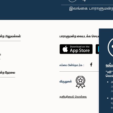
ன்ற அலுவல்கள்
பாராளுமன்ற கையடக்க செயலி
்
உங்
எம்மை பின்தொடர்க :
"சரி
ன்ற நேரலை
கொள்க
விருதுகள்
அ
அ
அ
தனியுரிமைக் கொள்கை
த
உ
த