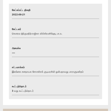
கேட்கப்பட்ட திகதி
2022-09-21
கேட்டவர்
கௌரவ (திருமதி) ராஜிகா விக்கிரமசிங்ஹ, பா.உ.
அமைச்சு
----
சட்டவாக்கம்
இலங்கை சனநாயக சோசலிசக் குடியரசின் ஒன்பதாவது பாராளுமன்றம்
கூட்டத்தொடர்
3 வது கூட்டத்தொடர்