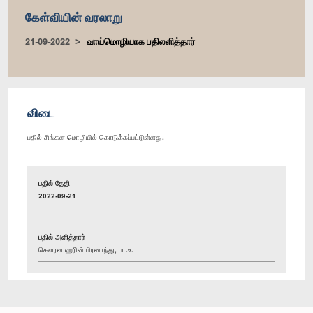
கேள்வியின் வரலாறு
21-09-2022
வாய்மொழியாக பதிலளித்தார்
விடை
பதில் சிங்கள மொழியில் கொடுக்கப்பட்டுள்ளது.
பதில் தேதி
2022-09-21
பதில் அளித்தார்
கௌரவ ஹரின் பிரனாந்து, பா.உ.