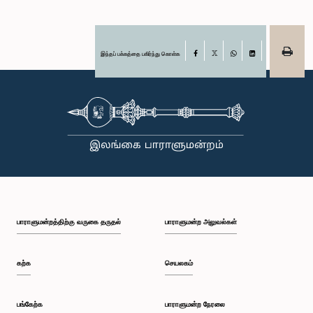
இந்தப் பக்கத்தை பகிர்ந்து கொள்க
Facebook
X
WhatsApp
LinkedIn
பாராளுமன்றத்திற்கு வருகை தருதல்
பாராளுமன்ற அலுவல்கள்
கற்க
செயலகம்
பங்கேற்க
பாராளுமன்ற நேரலை