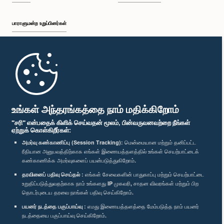
பாராளுமன்ற உறுப்பினர்கள்
முதற்பக்கம்
பாராளுமன்ற கையடக்க செயலி
உங்கள் அந்தரங்கத்தை நாம் மதிக்கிறோம்
"சரி" என்பதைக் கிளிக் செய்வதன் மூலம், பின்வருவனவற்றை நீங்கள்
ஏற்றுக் கொள்கிறீர்கள்:
அமர்வு கண்காணிப்பு (Session Tracking):
மென்மையான மற்றும் தனிப்பட்ட
ரீதியான அனுபவத்திற்காக எங்கள் இணையத்தளத்தில் உங்கள் செயற்பாட்டைக்
எம்மை பின்தொடர்க :
கண்காணிக்க அமர்வுகளைப் பயன்படுத்துகிறோம்.
தரவினைப் பதிவு செய்தல் :
எங்கள் சேவைகளின் பாதுகாப்பு மற்றும் செயற்பாட்டை
விருதுகள்
உறுதிப்படுத்துவதற்காக நாம் உங்களது IP முகவரி, சாதன விவரங்கள் மற்றும் பிற
தொடர்புடைய தரவை நாங்கள் பதிவு செய்கிறோம்.
பயனர் நடத்தை பகுப்பாய்வு :
எமது இணையத்தளத்தை மேம்படுத்த நாம் பயனர்
தனியுரிமைக் கொள்கை
நடத்தையை பகுப்பாய்வு செய்கிறோம்.