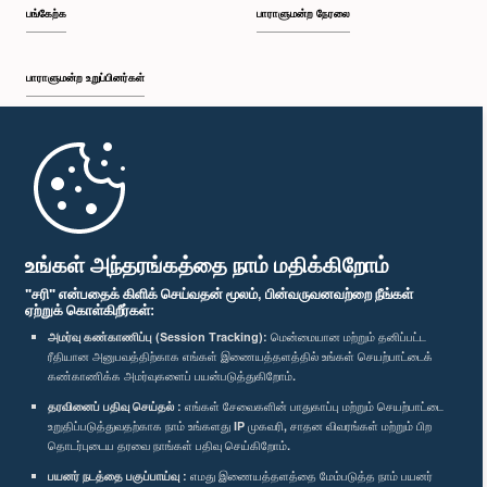
பங்கேற்க
பாராளுமன்ற நேரலை
பாராளுமன்ற உறுப்பினர்கள்
முதற்பக்கம்
பாராளுமன்ற கையடக்க செயலி
உங்கள் அந்தரங்கத்தை நாம் மதிக்கிறோம்
"சரி" என்பதைக் கிளிக் செய்வதன் மூலம், பின்வருவனவற்றை நீங்கள்
ஏற்றுக் கொள்கிறீர்கள்:
அமர்வு கண்காணிப்பு (Session Tracking):
மென்மையான மற்றும் தனிப்பட்ட
ரீதியான அனுபவத்திற்காக எங்கள் இணையத்தளத்தில் உங்கள் செயற்பாட்டைக்
எம்மை பின்தொடர்க :
கண்காணிக்க அமர்வுகளைப் பயன்படுத்துகிறோம்.
தரவினைப் பதிவு செய்தல் :
எங்கள் சேவைகளின் பாதுகாப்பு மற்றும் செயற்பாட்டை
விருதுகள்
உறுதிப்படுத்துவதற்காக நாம் உங்களது IP முகவரி, சாதன விவரங்கள் மற்றும் பிற
தொடர்புடைய தரவை நாங்கள் பதிவு செய்கிறோம்.
பயனர் நடத்தை பகுப்பாய்வு :
எமது இணையத்தளத்தை மேம்படுத்த நாம் பயனர்