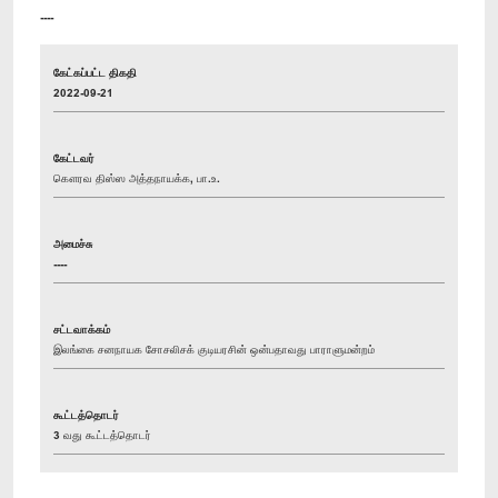
----
கேட்கப்பட்ட திகதி
2022-09-21
கேட்டவர்
கௌரவ திஸ்ஸ அத்தநாயக்க, பா.உ.
அமைச்சு
----
சட்டவாக்கம்
இலங்கை சனநாயக சோசலிசக் குடியரசின் ஒன்பதாவது பாராளுமன்றம்
கூட்டத்தொடர்
3 வது கூட்டத்தொடர்