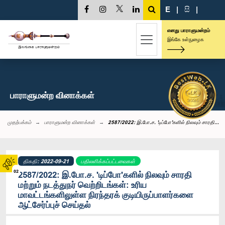
E
|
සි
|
எனது பாராளுமன்றம்
இங்கே உள்நுழைக
பாராளுமன்ற வினாக்கள்
முதற்பக்கம்
பாராளுமன்ற வினாக்கள்
2587/2022: இ.போ.ச. 'டிப்போ'களில் நிலவும் சாரதி...
திகதி: 2022-09-21
பதிலளிக்கப்பட்டவைகள்
02
2587/2022: இ.போ.ச. 'டிப்போ'களில் நிலவும் சாரதி
மற்றும் நடத்துநர் வெற்றிடங்கள்: உரிய
மாவட்டங்களிலுள்ள நிரந்தரக் குடியிருப்பாளர்களை
ஆட்சேர்ப்புச் செய்தல்