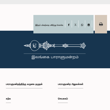
இந்தப் பக்கத்தை பகிர்ந்து கொள்க
Facebook
X
WhatsApp
LinkedIn
பாராளுமன்றத்திற்கு வருகை தருதல்
பாராளுமன்ற அலுவல்கள்
கற்க
செயலகம்