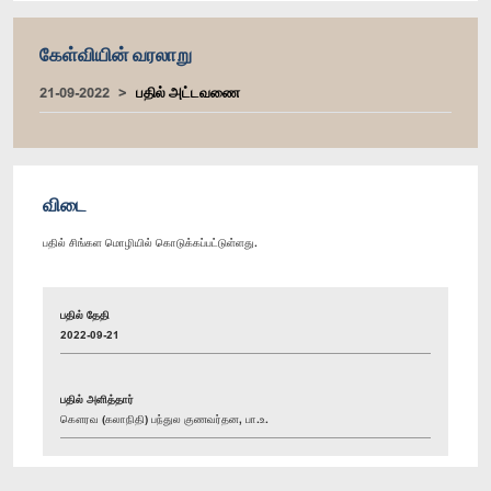
கேள்வியின் வரலாறு
21-09-2022
பதில் அட்டவணை
விடை
பதில் சிங்கள மொழியில் கொடுக்கப்பட்டுள்ளது.
பதில் தேதி
2022-09-21
பதில் அளித்தார்
கௌரவ (கலாநிதி) பந்துல குணவர்தன, பா.உ.