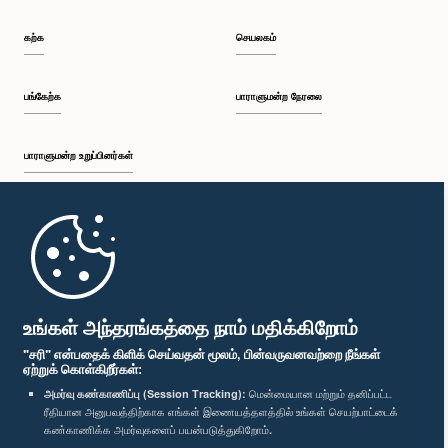
கற்க
செயலகம்
பங்கேற்க
பாராளுமன்ற நேரலை
பாராளுமன்ற உறுப்பினர்கள்
முதற்பக்கம்
பாராளுமன்ற கையடக்க செயலி
உங்கள் அந்தரங்கத்தை நாம் மதிக்கிறோம்
"சரி" என்பதைக் கிளிக் செய்வதன் மூலம், பின்வருவனவற்றை நீங்கள்
ஏற்றுக் கொள்கிறீர்கள்:
அமர்வு கண்காணிப்பு (Session Tracking):
மென்மையான மற்றும் தனிப்பட்ட
ரீதியான அனுபவத்திற்காக எங்கள் இணையத்தளத்தில் உங்கள் செயற்பாட்டைக்
எம்மை பின்தொடர்க :
கண்காணிக்க அமர்வுகளைப் பயன்படுத்துகிறோம்.