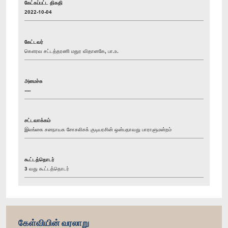
கேட்கப்பட்ட திகதி
2022-10-04
கேட்டவர்
கௌரவ சட்டத்தரணி மதுர விதானகே, பா.உ.
அமைச்சு
----
சட்டவாக்கம்
இலங்கை சனநாயக சோசலிசக் குடியரசின் ஒன்பதாவது பாராளுமன்றம்
கூட்டத்தொடர்
3 வது கூட்டத்தொடர்
கேள்வியின் வரலாறு