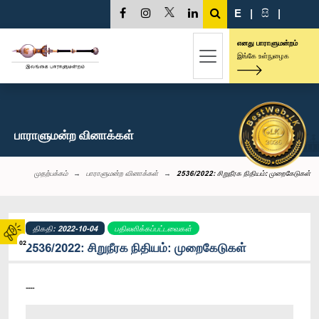
E
|
සි
|
எனது பாராளுமன்றம்
இங்கே உள்நுழைக
பாராளுமன்ற வினாக்கள்
முதற்பக்கம்
பாராளுமன்ற வினாக்கள்
2536/2022: சிறுநீரக நிதியம்: முறைகேடுகள்
திகதி: 2022-10-04
பதிலளிக்கப்பட்டவைகள்
02
2536/2022: சிறுநீரக நிதியம்: முறைகேடுகள்
----