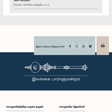
கௌரவ பிரசன்ன ரணதுங்க, பா.உ.
இந்தப் பக்கத்தை பகிர்ந்து கொள்க
Facebook
X
WhatsApp
LinkedIn
பாராளுமன்றத்திற்கு வருகை தருதல்
பாராளுமன்ற அலுவல்கள்