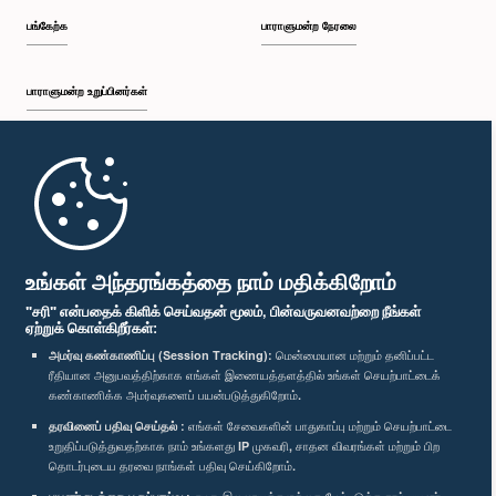
பங்கேற்க
பாராளுமன்ற நேரலை
பாராளுமன்ற உறுப்பினர்கள்
முதற்பக்கம்
பாராளுமன்ற கையடக்க செயலி
உங்கள் அந்தரங்கத்தை நாம் மதிக்கிறோம்
"சரி" என்பதைக் கிளிக் செய்வதன் மூலம், பின்வருவனவற்றை நீங்கள்
ஏற்றுக் கொள்கிறீர்கள்:
அமர்வு கண்காணிப்பு (Session Tracking):
மென்மையான மற்றும் தனிப்பட்ட
ரீதியான அனுபவத்திற்காக எங்கள் இணையத்தளத்தில் உங்கள் செயற்பாட்டைக்
எம்மை பின்தொடர்க :
கண்காணிக்க அமர்வுகளைப் பயன்படுத்துகிறோம்.
தரவினைப் பதிவு செய்தல் :
எங்கள் சேவைகளின் பாதுகாப்பு மற்றும் செயற்பாட்டை
விருதுகள்
உறுதிப்படுத்துவதற்காக நாம் உங்களது IP முகவரி, சாதன விவரங்கள் மற்றும் பிற
தொடர்புடைய தரவை நாங்கள் பதிவு செய்கிறோம்.