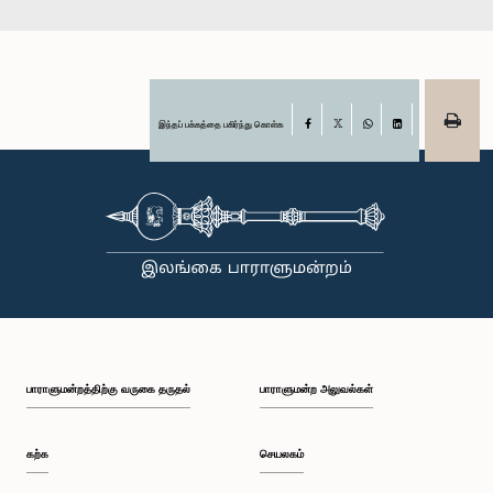
இந்தப் பக்கத்தை பகிர்ந்து கொள்க
Facebook
X
WhatsApp
LinkedIn
பாராளுமன்றத்திற்கு வருகை தருதல்
பாராளுமன்ற அலுவல்கள்
கற்க
செயலகம்