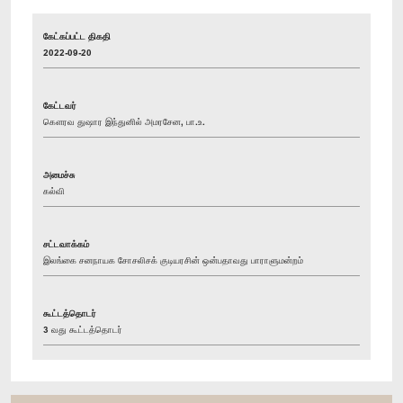
கேட்கப்பட்ட திகதி
2022-09-20
கேட்டவர்
கௌரவ துஷார இந்துனில் அமரசேன, பா.உ.
அமைச்சு
கல்வி
சட்டவாக்கம்
இலங்கை சனநாயக சோசலிசக் குடியரசின் ஒன்பதாவது பாராளுமன்றம்
கூட்டத்தொடர்
3 வது கூட்டத்தொடர்