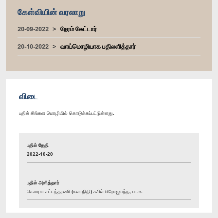
கேள்வியின் வரலாறு
20-09-2022
நேரம் கேட்டார்
20-10-2022
வாய்மொழியாக பதிலளித்தார்
விடை
பதில் சிங்கள மொழியில் கொடுக்கப்பட்டுள்ளது.
பதில் தேதி
2022-10-20
பதில் அளித்தார்
கௌரவ சட்டத்தரணி (கலாநிதி) சுசில் பிரேமஜயந்த, பா.உ.