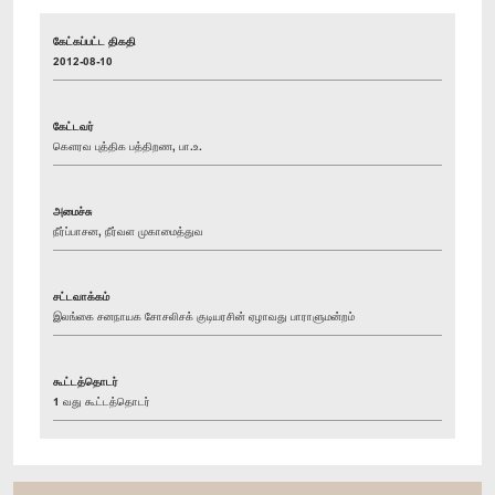
கேட்கப்பட்ட திகதி
2012-08-10
கேட்டவர்
கௌரவ புத்திக பத்திறண, பா.உ.
அமைச்சு
நீர்ப்பாசன, நீர்வள முகாமைத்துவ
சட்டவாக்கம்
இலங்கை சனநாயக சோசலிசக் குடியரசின் ஏழாவது பாராளுமன்றம்
கூட்டத்தொடர்
1 வது கூட்டத்தொடர்