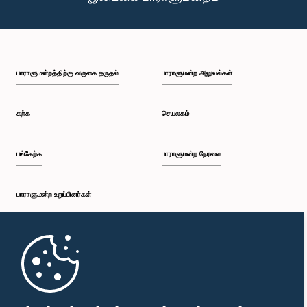
பாராளுமன்றத்திற்கு வருகை தருதல்
பாராளுமன்ற அலுவல்கள்
கற்க
செயலகம்
பங்கேற்க
பாராளுமன்ற நேரலை
பாராளுமன்ற உறுப்பினர்கள்
முதற்பக்கம்
பாராளுமன்ற கையடக்க செயலி