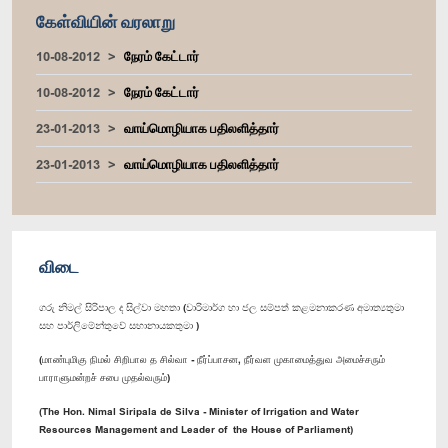
கேள்வியின் வரலாறு
10-08-2012
நேரம் கேட்டார்
10-08-2012
நேரம் கேட்டார்
23-01-2013
வாய்மொழியாக பதிலளித்தார்
23-01-2013
வாய்மொழியாக பதிலளித்தார்
விடை
ගරු නිමල් සිරිපාල ද සිල්වා මහතා (වාරිමාර්ග හා ජල සම්පත් කළමනාකරණ අමාත්‍යතුමා
සහ පාර්ලිමේන්තුවේ සභානායකතුමා )
(மாண்புமிகு நிமல் சிறிபால த சில்வா - நீர்ப்பாசன, நீர்வள முகாமைத்துவ அமைச்சரும்
பாராளுமன்றச் சபை முதல்வரும்)
(The Hon. Nimal Siripala de Silva - Minister of Irrigation and Water
Resources Management and Leader of the House of Parliament)