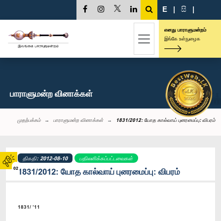
E
|
සි
|
எனது பாராளுமன்றம்
இங்கே உள்நுழைக
பாராளுமன்ற வினாக்கள்
முதற்பக்கம்
பாராளுமன்ற வினாக்கள்
1831/2012: யோத கால்வாய் புனரமைப்பு: விபரம்
திகதி: 2012-08-10
பதிலளிக்கப்பட்டவைகள்
02
1831/2012: யோத கால்வாய் புனரமைப்பு: விபரம்
1831/ ’11