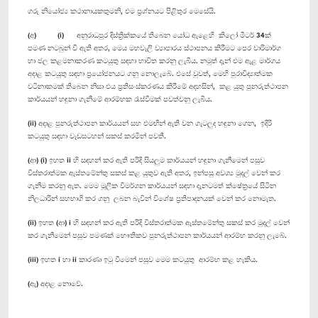
ගරු නියෝජ්‍ය කථානායකතුමනි, එම ප්‍රශ්නයට පිළිතුර මෙසේයි.
(අ) (i) අනුරාධපුර දිස්ත්‍රික්කයේ තිබෙන යෝධ ඇළෙහි කිලෝ මීටර් 34ක්
පමණ නටබුන් වී ඇති අතර, මෙය මහවැලි ව්‍යාපාරය ස්ථාපනය කිරීමට පෙර වාරිමාර්ග
හා ජල කළමනාකරණ කටයුතු සඳහා භාවිත කරනු ලැබීය. නමුත් දැන් එම ඇළ මාර්ගය
අදාළ කටයුතු සඳහා ප්‍රයෝජනයට ගනු නොලැබේ. එසේ වුවත්, මෙහි පුරාවිද්‍යාත්මක
වටිනාකමක් තිබෙන නිසා එය ප්‍රතිසංස්කරණය කිරීමේ අදහසින්, කළ යුතු පුනරුත්ථාපන
කාර්යයන් හඳුනා ගැනීමේ ආරම්භක රැස්වීමක් පවත්වනු ලැබීය.
(ii) අදාළ පුනරුත්ථාපන කාර්යයන් සහ එමඟින් ඇති වන ගැටලුද හඳුනා ගෙන, ඉදිරි
කටයුතු සඳහා වැඩසටහන් සකස් කරමින් පවතී.
(ආ) (i) ඉහත ii හි සඳහන් කර ඇති පරිදි සියලුම කාර්යයන් හඳුනා ගැනීමෙන් පසුව
විස්තරාත්මක ඇස්තමේන්තු සකස් කළ යුතුව ඇති අතර, ඉන්පසු අවශ්‍ය මුදල් වෙන් කර
ගැනීම කරනු ඇත. මෙම මූලික විමර්ශන කාර්යයන් සඳහා දැනටමත් ක්ෂේත්‍රයේ සිටින
නිලධාරින් සහභාගි කර ගනු ලබන බැවින් විශේෂ ප්‍රතිපාදනයක් වෙන් කර නොමැත.
(ii) ඉහත (ආ) i හි සඳහන් කර ඇති පරිදි විස්තරාත්මක ඇස්තමේන්තු සකස් කර මුදල් වෙන්
කර ගැනීමෙන් පසුව පමණක් භෞතිකව පුනරුත්ථාපන කාර්යයන් ආරම්භ කරනු ලැබේ.
(iii) ඉහත i හා ii කාරණා ඉටු වීමෙන් පසුව මෙම කටයුතු ආරම්භ කළ හැකිය.
(ඇ) අදාළ නොවේ.