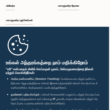
பங்கேற்க
பாராளுமன்ற நேரலை
பாராளுமன்ற உறுப்பினர்கள்
முதற்பக்கம்
பாராளுமன்ற கையடக்க செயலி
உங்கள் அந்தரங்கத்தை நாம் மதிக்கிறோம்
"சரி" என்பதைக் கிளிக் செய்வதன் மூலம், பின்வருவனவற்றை நீங்கள்
ஏற்றுக் கொள்கிறீர்கள்:
அமர்வு கண்காணிப்பு (Session Tracking):
மென்மையான மற்றும் தனிப்பட்ட
ரீதியான அனுபவத்திற்காக எங்கள் இணையத்தளத்தில் உங்கள் செயற்பாட்டைக்
எம்மை பின்தொடர்க :
கண்காணிக்க அமர்வுகளைப் பயன்படுத்துகிறோம்.
தரவினைப் பதிவு செய்தல் :
எங்கள் சேவைகளின் பாதுகாப்பு மற்றும் செயற்பாட்டை
விருதுகள்
உறுதிப்படுத்துவதற்காக நாம் உங்களது IP முகவரி, சாதன விவரங்கள் மற்றும் பிற
தொடர்புடைய தரவை நாங்கள் பதிவு செய்கிறோம்.