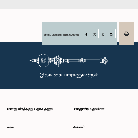
இந்தப் பக்கத்தை பகிர்ந்து கொள்க
Facebook
X
WhatsApp
LinkedIn
பாராளுமன்றத்திற்கு வருகை தருதல்
பாராளுமன்ற அலுவல்கள்
கற்க
செயலகம்