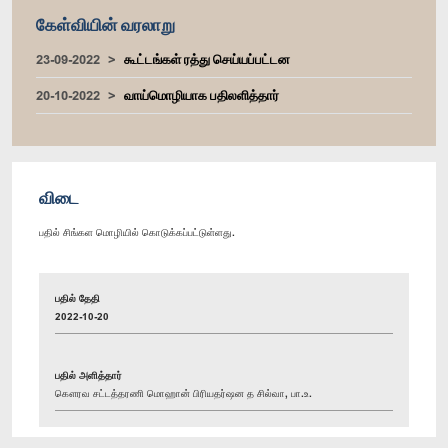
கேள்வியின் வரலாறு
23-09-2022
கூட்டங்கள் ரத்து செய்யப்பட்டன
20-10-2022
வாய்மொழியாக பதிலளித்தார்
விடை
பதில் சிங்கள மொழியில் கொடுக்கப்பட்டுள்ளது.
பதில் தேதி
2022-10-20
பதில் அளித்தார்
கௌரவ சட்டத்தரணி மொஹான் பிரியதர்ஷன த சில்வா, பா.உ.