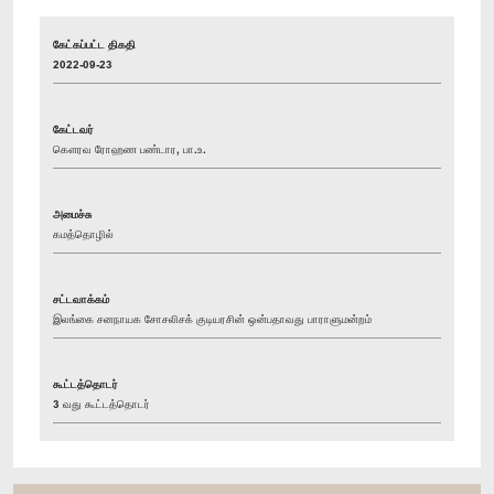
கேட்கப்பட்ட திகதி
2022-09-23
கேட்டவர்
கௌரவ ரோஹண பண்டார, பா.உ.
அமைச்சு
கமத்தொழில்
சட்டவாக்கம்
இலங்கை சனநாயக சோசலிசக் குடியரசின் ஒன்பதாவது பாராளுமன்றம்
கூட்டத்தொடர்
3 வது கூட்டத்தொடர்