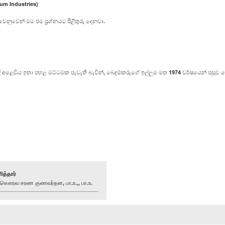
um Industries)
ෙනුවෙන් මම එම ප්‍රශ්නයට පිළිතුරු දෙනවා.
ිය ඉතා පහළ මට්ටමක පැවැති බැවින්, බෙදුම්කරුගේ ඉල්ලුම මත 1974 වර්ෂයෙන් පසුව පෙට්‍
ித்தார்
ௌரவ சரண குணவர்தன, பா.உ.,, பா.உ.