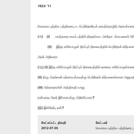
1823/ ’11
கெளரவ புத்திக பத்திரண,— பெற்றோலியக் கைத்தொழில் அமைச்சரைக
(அ) (i) மாத்தறை மாவட்டத்தில் திஹகொட பிரதேச செயலாளர் பிரிவில்
(ii) இந்த எரிபொருள் நிரப்பும் நிலையத்தில் பெற்றோல் விற்பன
அவர் அறிவாரா
(ஆ) (i) இந்த எரிபொருள் நிரப்பும் நிலையத்தில் ஏனைய எரிபொருள்
(ii) திரு. நெல்ஸன் ரத்னாயக்கவுக்கு பெற்றோல் விற்பனைக்கான அனும
(iii) அவ்வாறாயின் அத்திகதி யாது
என்பதை அவர் இச்சபைக்கு அறிவிப்பாரா?
(இ) இன்றேல், ஏன்?
கேட்கப்பட்ட திகதி
கேட்டவர்
2012-07-05
கௌரவ புத்திக பத்திறண, ப