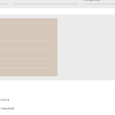
‍යතුමා)
ி அமைச்சர்)