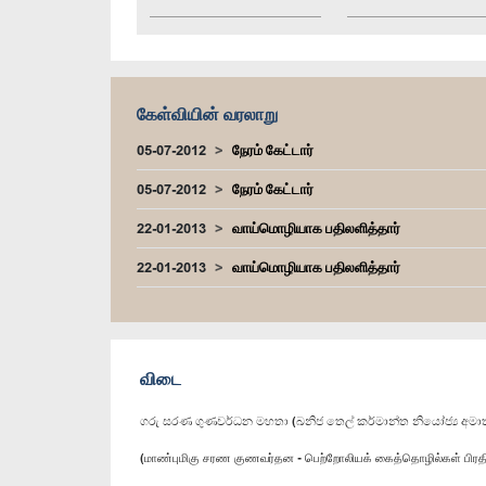
கேள்வியின் வரலாறு
05-07-2012
நேரம் கேட்டார்
05-07-2012
நேரம் கேட்டார்
22-01-2013
வாய்மொழியாக பதிலளித்தார்
22-01-2013
வாய்மொழியாக பதிலளித்தார்
விடை
ගරු සරණ ගුණවර්ධන මහතා (ඛනිජ තෙල් කර්මාන්ත නියෝජ්‍ය අමාත්
(மாண்புமிகு சரண குணவர்தன - பெற்றோலியக் கைத்தொழில்கள் பிரத