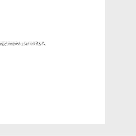
රල් පහසුකම් ඉවත් කර තිබුණි.