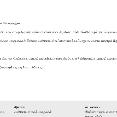
் கேட்பதற்கு,—
 வதியும் திரு. ஹென்றி நெல்ஸன் ரத்னாயக்க திஹகொட சந்தியில் எரிபொருள் நிரப்பும் நிலையம
ைக்காக பல தடவைகள் இலங்கை பெற்றோலியக் கூட்டுத்தாபனத்திடம் அனுமதி கோரிய போதிலும் இ
களை விற்பனை செய்வதற்கு அனுமதி வழங்கப்பட்டிருக்கையில் பெற்றோல் விற்பனைக்கு அனுமதி வழங
தியை வழங்க நடவடிக்கை எடுப்பாரா;
அமைச்சு
சட்டவாக்கம்
ா.உ.
பெற்றோலியக் கைத்தொழில்கள்
இலங்கை சனநாயக சோசலிச
பாராளுமன்றம்