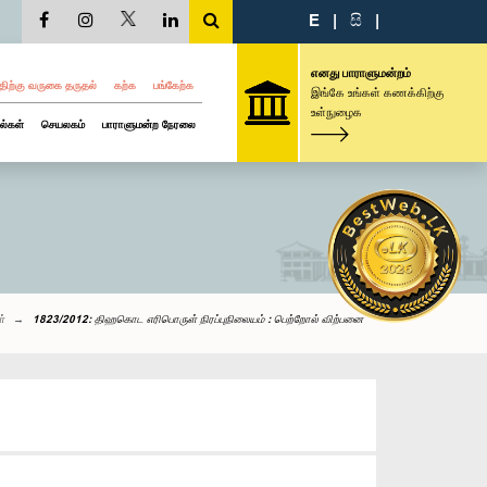
E
|
සි
|
எனது பாராளுமன்றம்
திற்கு வருகை தருதல்
கற்க
பங்கேற்க
இங்கே உங்கள் கணக்கிற்கு
உள்நுழைக
ல்கள்
செயலகம்
பாராளுமன்ற நேரலை
்
1823/2012: திஹகொட எரிபொருள் நிரப்புநிலையம் : பெற்றோல் விற்பனை