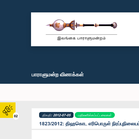
பாராளுமன்ற வினாக்கள்
திகதி: 2012-07-05
பதிலளிக்கப்பட்டவைகள்
02
1823/2012: திஹகொட எரிபொருள் நிரப்புநிலையம