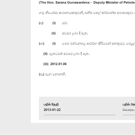
(The Hon. Sarana Gunawardena - Deputy Minister of Petrole
ගරු නියෝජ්‍ය කථානායකතුමනි, ඛනිජ තෙල් කර්මාන්ත අමාත්‍යතුමා ව
(අ) (i) ඔව්.
(ii) අවසර ලබා දී ඇත.
(ආ) (i) මෙම ඉන්ධනහළ ආරම්භ කිරීමෙන් අනතුරුව පෙට්‍රල් අළෙව
(ii) දැනටමත් අවසර ලබා දී ඇත.
(iii) 2012.01.06
(ඇ) පැන නොනඟී.
பதில் தேதி
பதில் அள
2013-01-22
கௌரவ க