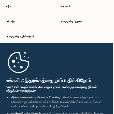
கற்க
செயலகம்
பங்கேற்க
பாராளுமன்ற நேரலை
பாராளுமன்ற உறுப்பினர்கள்
முதற்பக்கம்
பாராளுமன்ற கையடக்க செயலி
உங்கள் அந்தரங்கத்தை நாம் மதிக்கிறோம்
"சரி" என்பதைக் கிளிக் செய்வதன் மூலம், பின்வருவனவற்றை நீங்கள்
ஏற்றுக் கொள்கிறீர்கள்:
அமர்வு கண்காணிப்பு (Session Tracking):
மென்மையான மற்றும் தனிப்பட்ட
ரீதியான அனுபவத்திற்காக எங்கள் இணையத்தளத்தில் உங்கள் செயற்பாட்டைக்
எம்மை பின்தொடர்க :
கண்காணிக்க அமர்வுகளைப் பயன்படுத்துகிறோம்.
தரவினைப் பதிவு செய்தல் :
எங்கள் சேவைகளின் பாதுகாப்பு மற்றும் செயற்பாட்டை