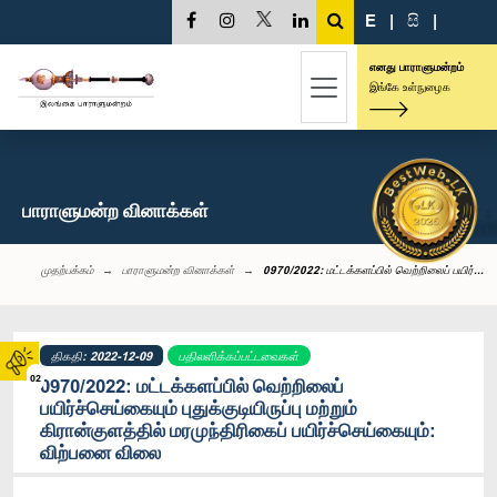
E
|
සි
|
எனது பாராளுமன்றம்
இங்கே உள்நுழைக
பாராளுமன்ற வினாக்கள்
முதற்பக்கம்
பாராளுமன்ற வினாக்கள்
0970/2022: மட்டக்களப்பில் வெற்றிலைப் பயிர்...
திகதி: 2022-12-09
பதிலளிக்கப்பட்டவைகள்
02
0970/2022: மட்டக்களப்பில் வெற்றிலைப்
பயிர்ச்செய்கையும் புதுக்குடியிருப்பு மற்றும்
கிரான்குளத்தில் மரமுந்திரிகைப் பயிர்ச்செய்கையும்:
விற்பனை விலை