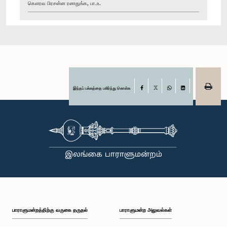
கௌரவ பிரசன்ன ரணதுங்க, பா.உ.
இந்தப் பக்கத்தை பகிர்ந்து கொள்க
Facebook
X
WhatsApp
LinkedIn
பாராளுமன்றத்திற்கு வருகை தருதல்
பாராளுமன்ற அலுவல்கள்