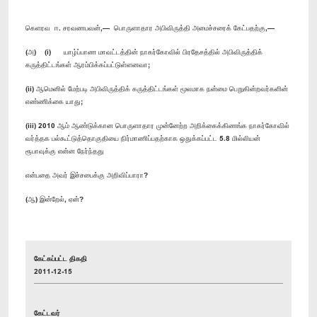
கெளரவ ஈ. சரவணபவன்,— பொருளாதார அபிவிருத்தி அமைச்சரைக் கேட்பதற்கு,—
(அ) (i) யாழ்ப்பாண மாவட்டத்தின் நாகர்கோவில் பிரதேசத்தில் அபிவிருத்திக்
கருத்திட்டங்கள் ஆரம்பிக்கப்பட்டுள்ளனவா;
(ii) ஆமெனில் மேற்படி அபிவிருத்திக் கருத்திட்டங்கள் மூலமாக நன்மை பெறுகின்றவர்களின்
எண்ணிக்கை யாது;
(iii) 2010 ஆம் ஆண்டுக்கான பொருளாதார முன்னேற்ற அறிக்கைக்கிணங்க நாகர்கோவில்
வர்த்தக பல்கூட்டுத்தொகுதியை நிர்மாணிப்பதற்காக ஒதுக்கப்பட்ட 5.8 மில்லியன்
ரூபாவுக்கு என்ன நேர்ந்தது
என்பதை அவர் இச்சபைக்கு அறிவிப்பாரா?
(ஆ) இன்றேல், ஏன்?
கேட்கப்பட்ட திகதி
2011-12-15
கேட்டவர்