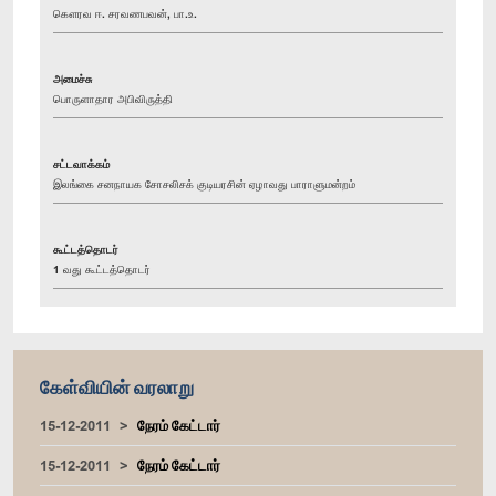
கௌரவ ஈ. சரவணபவன், பா.உ.
அமைச்சு
பொருளாதார அபிவிருத்தி
சட்டவாக்கம்
இலங்கை சனநாயக சோசலிசக் குடியரசின் ஏழாவது பாராளுமன்றம்
கூட்டத்தொடர்
1 வது கூட்டத்தொடர்
கேள்வியின் வரலாறு
15-12-2011
நேரம் கேட்டார்
15-12-2011
நேரம் கேட்டார்