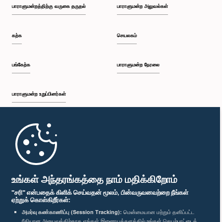
பாராளுமன்றத்திற்கு வருகை தருதல்
பாராளுமன்ற அலுவல்கள்
கற்க
செயலகம்
பங்கேற்க
பாராளுமன்ற நேரலை
பாராளுமன்ற உறுப்பினர்கள்
முதற்பக்கம்
பாராளுமன்ற கையடக்க செயலி
உங்கள் அந்தரங்கத்தை நாம் மதிக்கிறோம்
"சரி" என்பதைக் கிளிக் செய்வதன் மூலம், பின்வருவனவற்றை நீங்கள்
ஏற்றுக் கொள்கிறீர்கள்:
அமர்வு கண்காணிப்பு (Session Tracking):
மென்மையான மற்றும் தனிப்பட்ட
ரீதியான அனுபவத்திற்காக எங்கள் இணையத்தளத்தில் உங்கள் செயற்பாட்டைக்
எம்மை பின்தொடர்க :