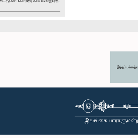
்டத்தரணி (கலாநிதி) சுசில் பிரேமஜயந்த,
இந்தப் பக்கத்