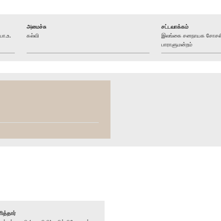
அமைச்சு
சட்டவாக்கம்
ா.உ.
கல்வி
இலங்கை சனநாயக சோசலிச
பாராளுமன்றம்
ித்தார்