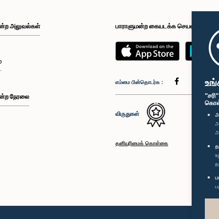
ன்ற அலுவல்கள்
பாராளுமன்ற கையடக்க செயலி
்
உங்
எம்மை பின்தொடர்க :
"சரி
ன்ற நேரலை
கொள்க
விருதுகள்
அ
அ
அ
தனியுரிமைக் கொள்கை
த
உ
த
ப
ப