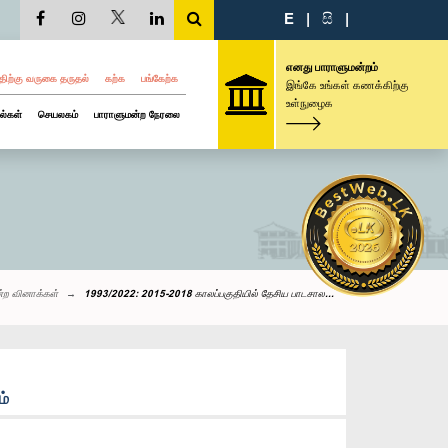
E
|
සි
|
எனது பாராளுமன்றம்
திற்கு வருகை தருதல்
கற்க
பங்கேற்க
இங்கே உங்கள் கணக்கிற்கு
உள்நுழைக
ல்கள்
செயலகம்
பாராளுமன்ற நேரலை
்ற வினாக்கள்
1993/2022: 2015-2018 காலப்பகுதியில் தேசிய பாடசால...
ம்