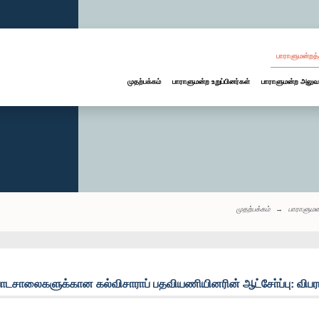
பாராளுமன்றத்
முதற்பக்கம்
பாராளுமன்ற உறுப்பினர்கள்
பாராளுமன்ற அலுவ
முதற்பக்கம்
பாராளுமன
பாடசாலைகளுக்கான கல்விசாராப் பதவியணியினரின் ஆட்சோ்ப்பு: விபர