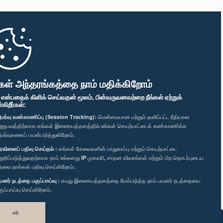
கள் அந்தரங்கத்தை நாம் மதிக்கிறோம்
" என்பதைக் கிளிக் செய்வதன் மூலம், பின்வருவனவற்றை நீங்கள் ஏற்றுக்
ிறீர்கள்:
மர்வு கண்காணிப்பு (Session Tracking):
மென்மையான மற்றும் தனிப்பட்ட ரீதியான
னுபவத்திற்காக எங்கள் இணையத்தளத்தில் உங்கள் செயற்பாட்டைக் கண்காணிக்க
மர்வுகளைப் பயன்படுத்துகிறோம்.
ரவினைப் பதிவு செய்தல் :
எங்கள் சேவைகளின் பாதுகாப்பு மற்றும் செயற்பாட்டை
றுதிப்படுத்துவதற்காக நாம் உங்களது IP முகவரி, சாதன விவரங்கள் மற்றும் பிற தொடர்புடைய
ரவை நாங்கள் பதிவு செய்கிறோம்.
யனர் நடத்தை பகுப்பாய்வு :
எமது இணையத்தளத்தை மேம்படுத்த நாம் பயனர் நடத்தையை
குப்பாய்வு செய்கிறோம்.
சரி
வடிவமைத்து உருவாக்கியது
TekGeeks