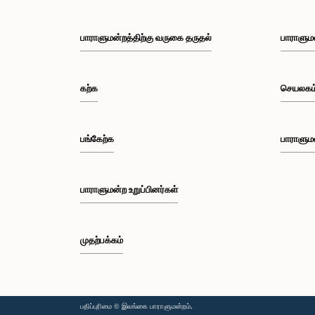
பாராளுமன்றத்திற்கு வருகை தருதல்
பாராளும
கற்க
செயலகம
பங்கேற்க
பாராளும
பாராளுமன்ற உறுப்பினர்கள்
முதற்பக்கம்
பதிப்புரிமை © இலங்கை பாராளுமன்றம்.