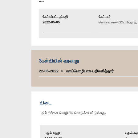
----
கேட்கப்பட்ட திகதி
கேட்டவர்
2022-05-05
கௌரவ சமன்பிரிய ஹேரத், ப
கேள்வியின் வரலாறு
22-06-2022
வாய்மொழியாக பதிலளித்தார்
விடை
பதில் சிங்கள மொழியில் கொடுக்கப்பட்டுள்ளது.
பதில் தேதி
பதில் அள