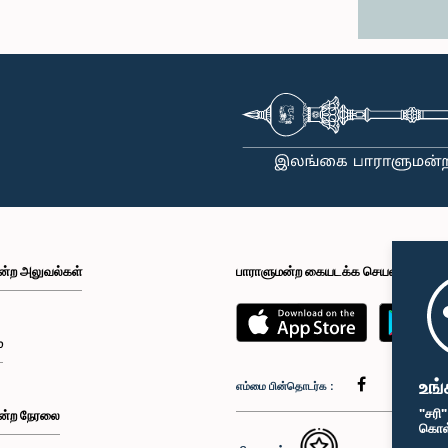
ன்ற அலுவல்கள்
பாராளுமன்ற கையடக்க செயலி
்
உங்
எம்மை பின்தொடர்க :
"சரி
ன்ற நேரலை
கொள்க