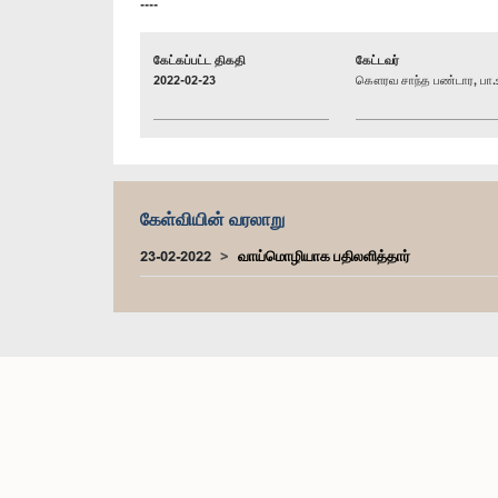
----
கேட்கப்பட்ட திகதி
கேட்டவர்
2022-02-23
கௌரவ சாந்த பண்டார, பா.
கேள்வியின் வரலாறு
23-02-2022
வாய்மொழியாக பதிலளித்தார்