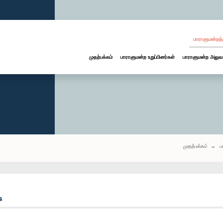
பாராளுமன்றத்
முதற்பக்கம்
பாராளுமன்ற உறுப்பினர்கள்
பாராளுமன்ற அலுவ
முதற்பக்கம்
ப
s