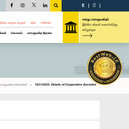
E
|
සි
|
எனது பாராளுமன்றம்
திற்கு வருகை தருதல்
கற்க
பங்கேற்க
இங்கே உங்கள் கணக்கிற்கு
உள்நுழைக
ல்கள்
செயலகம்
பாராளுமன்ற நேரலை
ாராளுமன்ற வினாக்கள்
1021/2022: Details of Cooperative Societies