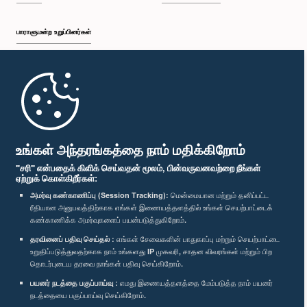
பாராளுமன்ற உறுப்பினர்கள்
முதற்பக்கம்
பாராளுமன்ற கையடக்க செயலி
உங்கள் அந்தரங்கத்தை நாம் மதிக்கிறோம்
"சரி" என்பதைக் கிளிக் செய்வதன் மூலம், பின்வருவனவற்றை நீங்கள்
ஏற்றுக் கொள்கிறீர்கள்:
அமர்வு கண்காணிப்பு (Session Tracking):
மென்மையான மற்றும் தனிப்பட்ட
ரீதியான அனுபவத்திற்காக எங்கள் இணையத்தளத்தில் உங்கள் செயற்பாட்டைக்
எம்மை பின்தொடர்க :
கண்காணிக்க அமர்வுகளைப் பயன்படுத்துகிறோம்.
தரவினைப் பதிவு செய்தல் :
எங்கள் சேவைகளின் பாதுகாப்பு மற்றும் செயற்பாட்டை
விருதுகள்
உறுதிப்படுத்துவதற்காக நாம் உங்களது IP முகவரி, சாதன விவரங்கள் மற்றும் பிற
தொடர்புடைய தரவை நாங்கள் பதிவு செய்கிறோம்.
பயனர் நடத்தை பகுப்பாய்வு :
எமது இணையத்தளத்தை மேம்படுத்த நாம் பயனர்
தனியுரிமைக் கொள்கை
நடத்தையை பகுப்பாய்வு செய்கிறோம்.