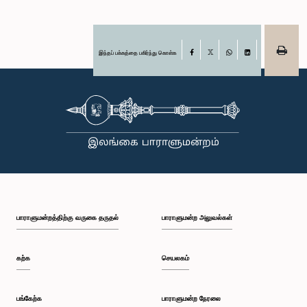
இந்தப் பக்கத்தை பகிர்ந்து கொள்க
Facebook
X
WhatsApp
LinkedIn
பாராளுமன்றத்திற்கு வருகை தருதல்
பாராளுமன்ற அலுவல்கள்
கற்க
செயலகம்
பங்கேற்க
பாராளுமன்ற நேரலை