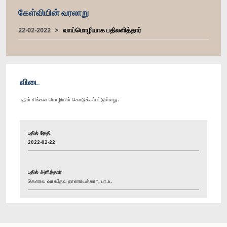
கேள்வியின் வரலாறு
22-02-2022
வாய்மொழியாக பதிலளித்தார்
விடை
பதில் சிங்கள மொழியில் கொடுக்கப்பட்டுள்ளது.
பதில் தேதி
2022-02-22
பதில் அளித்தார்
கௌரவ வாசுதேவ நாணாயக்கார, பா.உ.