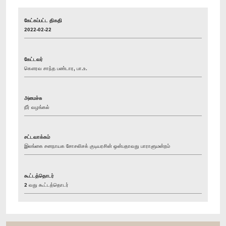
கேட்கப்பட்ட திகதி
2022-02-22
கேட்டவர்
கௌரவ சாந்த பண்டார, பா.உ.
அமைச்சு
நீர் வழங்கல்
சட்டவாக்கம்
இலங்கை சனநாயக சோசலிசக் குடியரசின் ஒன்பதாவது பாராளுமன்றம்
கூட்டத்தொடர்
2 வது கூட்டத்தொடர்