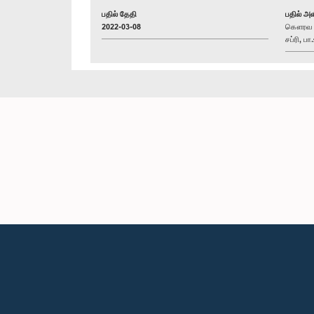
பதில் தேதி
பதில் அள
2022-03-08
கௌரவ சன
சப்ரி, பா.