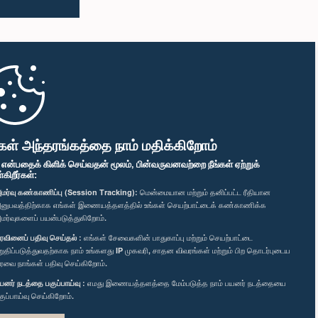
கள் அந்தரங்கத்தை நாம் மதிக்கிறோம்
" என்பதைக் கிளிக் செய்வதன் மூலம், பின்வருவனவற்றை நீங்கள் ஏற்றுக்
ிறீர்கள்:
மர்வு கண்காணிப்பு (Session Tracking):
மென்மையான மற்றும் தனிப்பட்ட ரீதியான
னுபவத்திற்காக எங்கள் இணையத்தளத்தில் உங்கள் செயற்பாட்டைக் கண்காணிக்க
மர்வுகளைப் பயன்படுத்துகிறோம்.
ரவினைப் பதிவு செய்தல் :
எங்கள் சேவைகளின் பாதுகாப்பு மற்றும் செயற்பாட்டை
றுதிப்படுத்துவதற்காக நாம் உங்களது IP முகவரி, சாதன விவரங்கள் மற்றும் பிற தொடர்புடைய
ரவை நாங்கள் பதிவு செய்கிறோம்.
யனர் நடத்தை பகுப்பாய்வு :
எமது இணையத்தளத்தை மேம்படுத்த நாம் பயனர் நடத்தையை
குப்பாய்வு செய்கிறோம்.