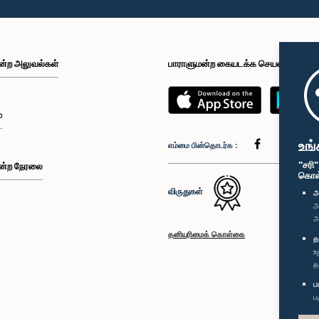
ன்ற அலுவல்கள்
பாராளுமன்ற கையடக்க செயலி
்
உங்
எம்மை பின்தொடர்க :
"சரி
ன்ற நேரலை
கொள்க
விருதுகள்
அ
அ
அ
தனியுரிமைக் கொள்கை
த
உ
த
ப
ப