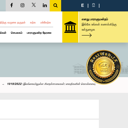
E
|
සි
|
எனது பாராளுமன்றம்
திற்கு வருகை தருதல்
கற்க
பங்கேற்க
இங்கே உங்கள் கணக்கிற்கு
உள்நுழைக
ல்கள்
செயலகம்
பாராளுமன்ற நேரலை
1019/2022: இலங்கையிலுள்ள சிறைச்சாலைகள்: கைதிகளின் கொள்ளளவு