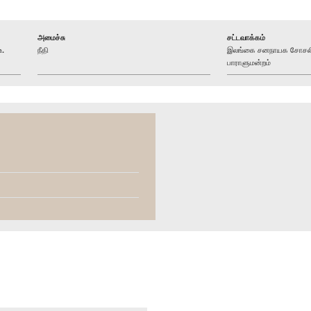
அமைச்சு
சட்டவாக்கம்
உ.
நீதி
இலங்கை சனநாயக சோசலிச
பாராளுமன்றம்