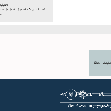
ித்தார்
ாதிபதி சட்டத்தரணி எம். யூ. எம். அலி
உ.
இந்தப் பக்கத்