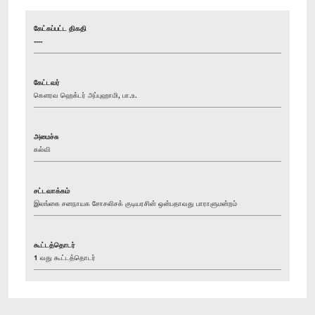
கேட்கப்பட்ட திகதி
----
கேட்டவர்
கௌரவ ஹெக்டர் அப்புஹாமி, பா.உ.
அமைச்சு
கல்வி
சட்டவாக்கம்
இலங்கை சனநாயக சோசலிசக் குடியரசின் ஒன்பதாவது பாராளுமன்றம்
கூட்டத்தொடர்
1 வது கூட்டத்தொடர்