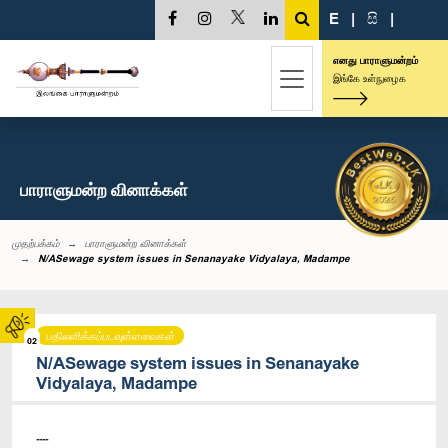
E
|
සි
|
எனது பாராளுமன்றம்
இங்கே உள்நுழைக
பாராளுமன்ற வினாக்கள்
முதற்பக்கம்
பாராளுமன்ற வினாக்கள்
N/ASewage system issues in Senanayake Vidyalaya, Madampe
பதிலளிக்கப்படவுள்ளவைகள்
02
N/ASewage system issues in Senanayake
Vidyalaya, Madampe
----