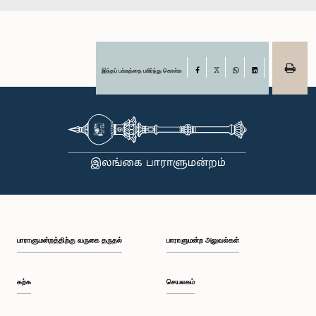
இந்தப் பக்கத்தை பகிர்ந்து கொள்க
Facebook
X
WhatsApp
LinkedIn
பாராளுமன்றத்திற்கு வருகை தருதல்
பாராளுமன்ற அலுவல்கள்
கற்க
செயலகம்