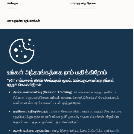
பங்கேற்க
பாராளுமன்ற நேரலை
பாராளுமன்ற உறுப்பினர்கள்
முதற்பக்கம்
பாராளுமன்ற கையடக்க செயலி
உங்கள் அந்தரங்கத்தை நாம் மதிக்கிறோம்
"சரி" என்பதைக் கிளிக் செய்வதன் மூலம், பின்வருவனவற்றை நீங்கள்
ஏற்றுக் கொள்கிறீர்கள்:
அமர்வு கண்காணிப்பு (Session Tracking):
மென்மையான மற்றும் தனிப்பட்ட
ரீதியான அனுபவத்திற்காக எங்கள் இணையத்தளத்தில் உங்கள் செயற்பாட்டைக்
எம்மை பின்தொடர்க :
கண்காணிக்க அமர்வுகளைப் பயன்படுத்துகிறோம்.
தரவினைப் பதிவு செய்தல் :
எங்கள் சேவைகளின் பாதுகாப்பு மற்றும் செயற்பாட்டை
விருதுகள்
உறுதிப்படுத்துவதற்காக நாம் உங்களது IP முகவரி, சாதன விவரங்கள் மற்றும் பிற
தொடர்புடைய தரவை நாங்கள் பதிவு செய்கிறோம்.
பயனர் நடத்தை பகுப்பாய்வு :
எமது இணையத்தளத்தை மேம்படுத்த நாம் பயனர்