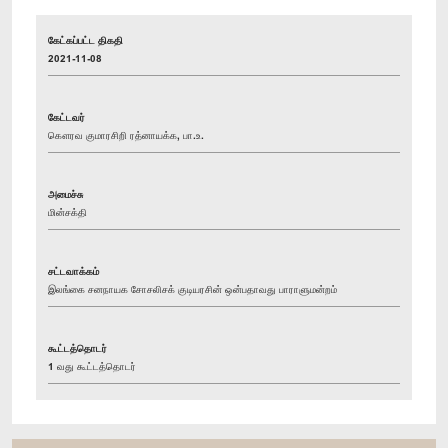
கேட்கப்பட்ட திகதி
2021-11-08
கேட்டவர்
கௌரவ குமாரசிறி ரத்னாயக்க, பா.உ.
அமைச்சு
மின்சக்தி
சட்டவாக்கம்
இலங்கை சனநாயக சோசலிசக் குடியரசின் ஒன்பதாவது பாராளுமன்றம்
கூட்டத்தொடர்
1 வது கூட்டத்தொடர்