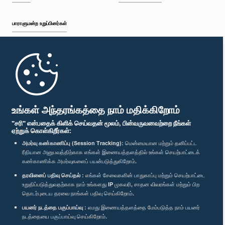
பாராளுமன்ற உறுப்பினர்கள்
முதற்பக்கம்
பாராளுமன்ற கையடக்க செயலி
உங்கள் அந்தரங்கத்தை நாம் மதிக்கிறோம்
"சரி" என்பதைக் கிளிக் செய்வதன் மூலம், பின்வருவனவற்றை நீங்கள்
ஏற்றுக் கொள்கிறீர்கள்:
அமர்வு கண்காணிப்பு (Session Tracking):
மென்மையான மற்றும் தனிப்பட்ட
ரீதியான அனுபவத்திற்காக எங்கள் இணையத்தளத்தில் உங்கள் செயற்பாட்டைக்
எம்மை பின்தொடர்க :
கண்காணிக்க அமர்வுகளைப் பயன்படுத்துகிறோம்.
தரவினைப் பதிவு செய்தல் :
எங்கள் சேவைகளின் பாதுகாப்பு மற்றும் செயற்பாட்டை
விருதுகள்
உறுதிப்படுத்துவதற்காக நாம் உங்களது IP முகவரி, சாதன விவரங்கள் மற்றும் பிற
தொடர்புடைய தரவை நாங்கள் பதிவு செய்கிறோம்.
பயனர் நடத்தை பகுப்பாய்வு :
எமது இணையத்தளத்தை மேம்படுத்த நாம் பயனர்
தனியுரிமைக் கொள்கை
நடத்தையை பகுப்பாய்வு செய்கிறோம்.