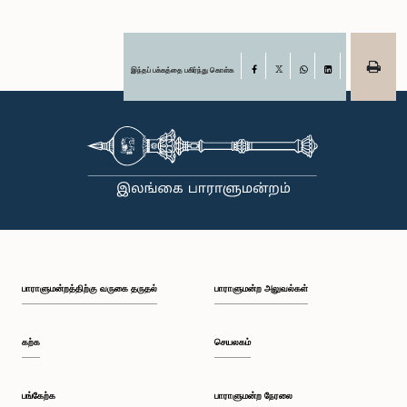
இந்தப் பக்கத்தை பகிர்ந்து கொள்க
Facebook
X
WhatsApp
LinkedIn
பாராளுமன்றத்திற்கு வருகை தருதல்
பாராளுமன்ற அலுவல்கள்
கற்க
செயலகம்
பங்கேற்க
பாராளுமன்ற நேரலை