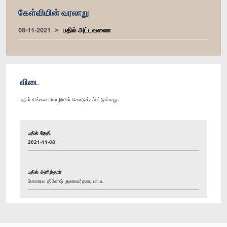
கேள்வியின் வரலாறு
08-11-2021
பதில் அட்டவணை
விடை
பதில் சிங்கள மொழியில் கொடுக்கப்பட்டுள்ளது.
பதில் தேதி
2021-11-08
பதில் அளித்தார்
கௌரவ தினேஷ் குணவர்தன, பா.உ.