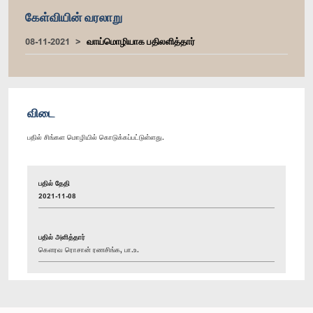
கேள்வியின் வரலாறு
08-11-2021
வாய்மொழியாக பதிலளித்தார்
விடை
பதில் சிங்கள மொழியில் கொடுக்கப்பட்டுள்ளது.
பதில் தேதி
2021-11-08
பதில் அளித்தார்
கௌரவ ரொசான் ரணசிங்க, பா.உ.