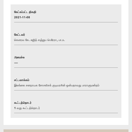
கேட்கப்பட்ட திகதி
2021-11-08
கேட்டவர்
கௌரவ கே. சுஜித் சஞ்ஜய பெரேரா, பா.உ.
அமைச்சு
----
சட்டவாக்கம்
இலங்கை சனநாயக சோசலிசக் குடியரசின் ஒன்பதாவது பாராளுமன்றம்
கூட்டத்தொடர்
1 வது கூட்டத்தொடர்