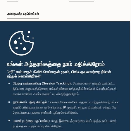
பாராளுமன்ற உறுப்பினர்கள்
முதற்பக்கம்
பாராளுமன்ற கையடக்க செயலி
உங்கள் அந்தரங்கத்தை நாம் மதிக்கிறோம்
"சரி" என்பதைக் கிளிக் செய்வதன் மூலம், பின்வருவனவற்றை நீங்கள்
ஏற்றுக் கொள்கிறீர்கள்:
அமர்வு கண்காணிப்பு (Session Tracking):
மென்மையான மற்றும் தனிப்பட்ட
ரீதியான அனுபவத்திற்காக எங்கள் இணையத்தளத்தில் உங்கள் செயற்பாட்டைக்
எம்மை பின்தொடர்க :
கண்காணிக்க அமர்வுகளைப் பயன்படுத்துகிறோம்.
தரவினைப் பதிவு செய்தல் :
எங்கள் சேவைகளின் பாதுகாப்பு மற்றும் செயற்பாட்டை
விருதுகள்
உறுதிப்படுத்துவதற்காக நாம் உங்களது IP முகவரி, சாதன விவரங்கள் மற்றும் பிற
தொடர்புடைய தரவை நாங்கள் பதிவு செய்கிறோம்.
பயனர் நடத்தை பகுப்பாய்வு :
எமது இணையத்தளத்தை மேம்படுத்த நாம் பயனர்
தனியுரிமைக் கொள்கை
நடத்தையை பகுப்பாய்வு செய்கிறோம்.