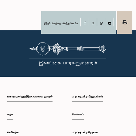
இந்தப் பக்கத்தை பகிர்ந்து கொள்க
Facebook
X
WhatsApp
LinkedIn
பாராளுமன்றத்திற்கு வருகை தருதல்
பாராளுமன்ற அலுவல்கள்
கற்க
செயலகம்
பங்கேற்க
பாராளுமன்ற நேரலை