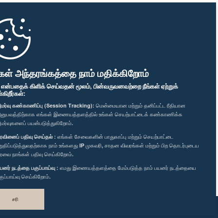
கள் அந்தரங்கத்தை நாம் மதிக்கிறோம்
" என்பதைக் கிளிக் செய்வதன் மூலம், பின்வருவனவற்றை நீங்கள் ஏற்றுக்
ிறீர்கள்:
மர்வு கண்காணிப்பு (Session Tracking):
மென்மையான மற்றும் தனிப்பட்ட ரீதியான
னுபவத்திற்காக எங்கள் இணையத்தளத்தில் உங்கள் செயற்பாட்டைக் கண்காணிக்க
மர்வுகளைப் பயன்படுத்துகிறோம்.
ரவினைப் பதிவு செய்தல் :
எங்கள் சேவைகளின் பாதுகாப்பு மற்றும் செயற்பாட்டை
றுதிப்படுத்துவதற்காக நாம் உங்களது IP முகவரி, சாதன விவரங்கள் மற்றும் பிற தொடர்புடைய
ரவை நாங்கள் பதிவு செய்கிறோம்.
யனர் நடத்தை பகுப்பாய்வு :
எமது இணையத்தளத்தை மேம்படுத்த நாம் பயனர் நடத்தையை
குப்பாய்வு செய்கிறோம்.
சரி
வடிவமைத்து உருவாக்கியது
TekGeeks