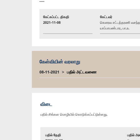
----
கேட்கப்பட்ட திகதி
கேட்டவர்
2021-11-08
கௌரவ சட்டத்தரணி வசந்
யாப்பாபண்டார, பா.உ.
கேள்வியின் வரலாறு
08-11-2021
பதில் அட்டவணை
விடை
பதில் சிங்கள மொழியில் கொடுக்கப்பட்டுள்ளது.
பதில் தேதி
பதில் அள