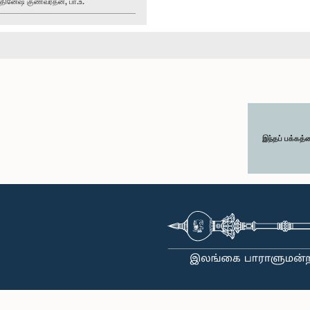
ினேஷ் குணவர்தன, பா.உ.
இந்தப் பக்கத்