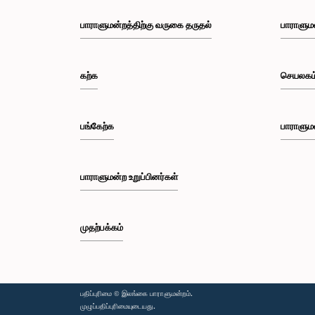
பாராளுமன்றத்திற்கு வருகை தருதல்
பாராளும
கற்க
செயலகம
பங்கேற்க
பாராளும
பாராளுமன்ற உறுப்பினர்கள்
முதற்பக்கம்
பதிப்புரிமை © இலங்கை பாராளுமன்றம்.
முழுப்பதிப்புரிமையுடையது.