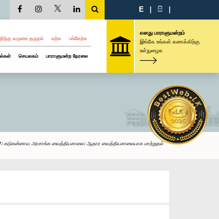
E
|
සි
|
எனது பாராளுமன்றம்
திற்கு வருகை தருதல்
கற்க
பங்கேற்க
இங்கே உங்கள் கணக்கிற்கு
உள்நுழைக
ல்கள்
செயலகம்
பாராளுமன்ற நேரலை
: கடுகன்னாவ அரசாங்க வைத்தியசாலை: ஆதார வைத்தியசாலையாக மாற்றுதல்