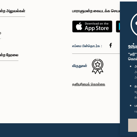
ன்ற அலுவல்கள்
பாராளுமன்ற கையடக்க செயலி
்
உங்
எம்மை பின்தொடர்க :
"சரி
ன்ற நேரலை
கொள்க
விருதுகள்
அ
அ
அ
தனியுரிமைக் கொள்கை
த
உ
த
ப
ப