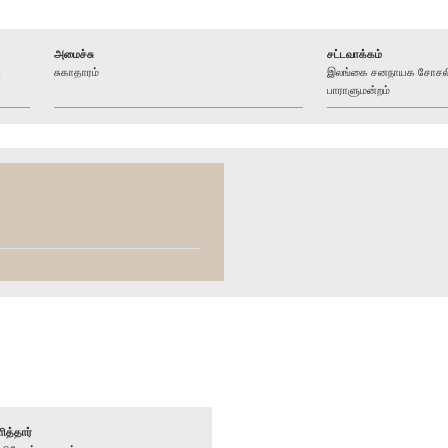
அமைச்சு
சட்டவாக்கம்
த
சுகாதாரம்
இலங்கை சனநாயக சோசலிச
பாராளுமன்றம்
ித்தார்