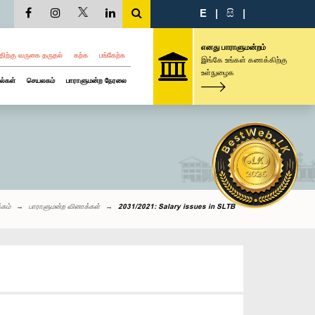
E
|
සි
|
எனது பாராளுமன்றம்
திற்கு வருகை தருதல்
கற்க
பங்கேற்க
இங்கே உங்கள் கணக்கிற்கு
உள்நுழைக
ல்கள்
செயலகம்
பாராளுமன்ற நேரலை
்கம்
பாராளுமன்ற வினாக்கள்
2031/2021: Salary issues in SLTB