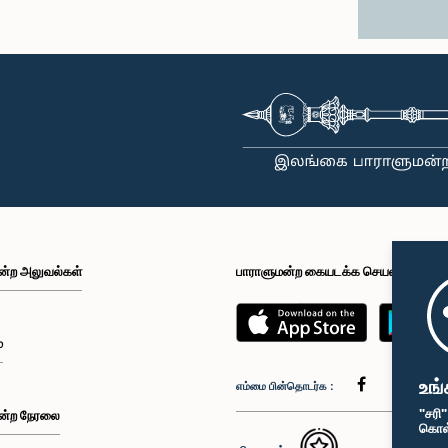
ன்ற அலுவல்கள்
பாராளுமன்ற கையடக்க செயலி
்
உங்
எம்மை பின்தொடர்க :
"சரி
ன்ற நேரலை
கொள்க