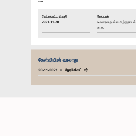
----
கேட்கப்பட்ட திகதி
கேட்டவர்
2021-11-20
கௌரவ திஸ்ஸ அத்தநாயக்
பா.உ.
கேள்வியின் வரலாறு
20-11-2021
நேரம் கேட்டார்