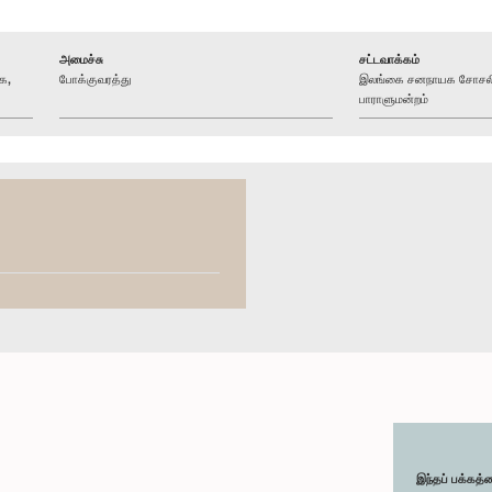
அமைச்சு
சட்டவாக்கம்
க,
போக்குவரத்து
இலங்கை சனநாயக சோசலிச
பாராளுமன்றம்
இந்தப் பக்கத்