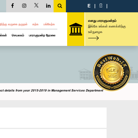
E
|
සි
|
எனது பாராளுமன்றம்
திற்கு வருகை தருதல்
கற்க
பங்கேற்க
இங்கே உங்கள் கணக்கிற்கு
உள்நுழைக
ல்கள்
செயலகம்
பாராளுமன்ற நேரலை
ct details from year 2015-2019 in Management Services Department