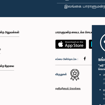
ன்ற அலுவல்கள்
பாராளுமன்ற கையடக்க செயலி
்
உங்
எம்மை பின்தொடர்க :
"சரி
ன்ற நேரலை
கொள்க
விருதுகள்
அ
அ
அ
தனியுரிமைக் கொள்கை
த
உ
த
ப