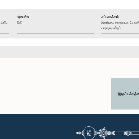
அமைச்சு
சட்டவாக்கம்
த்தி,
நிதி
இலங்கை சனநாயக சோசலிச
பாராளுமன்றம்
இந்தப் பக்கத்