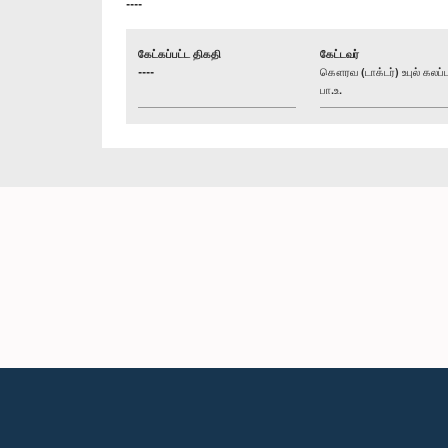
----
கேட்கப்பட்ட திகதி
கேட்டவர்
----
கௌரவ (டாக்டர்) உபுல் கலப்ப
பா.உ.