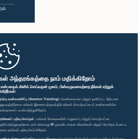
கள் அந்தரங்கத்தை நாம் மதிக்கிறோம்
" என்பதைக் கிளிக் செய்வதன் மூலம், பின்வருவனவற்றை நீங்கள் ஏற்றுக்
ிறீர்கள்:
மர்வு கண்காணிப்பு (Session Tracking):
மென்மையான மற்றும் தனிப்பட்ட ரீதியான
னுபவத்திற்காக எங்கள் இணையத்தளத்தில் உங்கள் செயற்பாட்டைக் கண்காணிக்க
மர்வுகளைப் பயன்படுத்துகிறோம்.
ரவினைப் பதிவு செய்தல் :
எங்கள் சேவைகளின் பாதுகாப்பு மற்றும் செயற்பாட்டை
றுதிப்படுத்துவதற்காக நாம் உங்களது IP முகவரி, சாதன விவரங்கள் மற்றும் பிற தொடர்புடைய
ரவை நாங்கள் பதிவு செய்கிறோம்.
யனர் நடத்தை பகுப்பாய்வு :
எமது இணையத்தளத்தை மேம்படுத்த நாம் பயனர் நடத்தையை