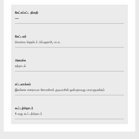
கேட்கப்பட்ட திகதி
----
கேட்டவர்
கௌரவ ஹெக்டர் அப்புஹாமி, பா.உ.
அமைச்சு
சுற்றாடல்
சட்டவாக்கம்
இலங்கை சனநாயக சோசலிசக் குடியரசின் ஒன்பதாவது பாராளுமன்றம்
கூட்டத்தொடர்
1 வது கூட்டத்தொடர்