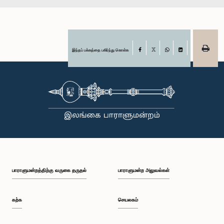
இந்தப் பக்கத்தை பகிர்ந்து கொள்க
Facebook
X
WhatsApp
LinkedIn
பாராளுமன்றத்திற்கு வருகை தருதல்
பாராளுமன்ற அலுவல்கள்
கற்க
செயலகம்