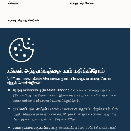
பங்கேற்க
பாராளுமன்ற நேரலை
பாராளுமன்ற உறுப்பினர்கள்
முதற்பக்கம்
பாராளுமன்ற கையடக்க செயலி
உங்கள் அந்தரங்கத்தை நாம் மதிக்கிறோம்
"சரி" என்பதைக் கிளிக் செய்வதன் மூலம், பின்வருவனவற்றை நீங்கள்
ஏற்றுக் கொள்கிறீர்கள்:
அமர்வு கண்காணிப்பு (Session Tracking):
மென்மையான மற்றும் தனிப்பட்ட
ரீதியான அனுபவத்திற்காக எங்கள் இணையத்தளத்தில் உங்கள் செயற்பாட்டைக்
எம்மை பின்தொடர்க :
கண்காணிக்க அமர்வுகளைப் பயன்படுத்துகிறோம்.
தரவினைப் பதிவு செய்தல் :
எங்கள் சேவைகளின் பாதுகாப்பு மற்றும் செயற்பாட்டை
விருதுகள்
உறுதிப்படுத்துவதற்காக நாம் உங்களது IP முகவரி, சாதன விவரங்கள் மற்றும் பிற
தொடர்புடைய தரவை நாங்கள் பதிவு செய்கிறோம்.
பயனர் நடத்தை பகுப்பாய்வு :
எமது இணையத்தளத்தை மேம்படுத்த நாம் பயனர்