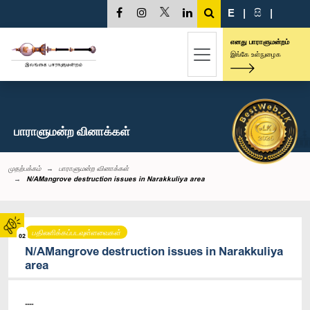
E
|
සි
|
எனது பாராளுமன்றம்
இங்கே உள்நுழைக
பாராளுமன்ற வினாக்கள்
முதற்பக்கம்
பாராளுமன்ற வினாக்கள்
N/AMangrove destruction issues in Narakkuliya area
பதிலளிக்கப்படவுள்ளவைகள்
02
N/AMangrove destruction issues in Narakkuliya
area
----