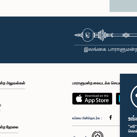
ன்ற அலுவல்கள்
பாராளுமன்ற கையடக்க செயலி
்
உங்
எம்மை பின்தொடர்க :
"சரி
ன்ற நேரலை
கொள்க