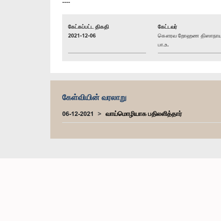
----
கேட்கப்பட்ட திகதி
கேட்டவர்
2021-12-06
கௌரவ றோஹண திஸாநாய
பா.உ.
கேள்வியின் வரலாறு
06-12-2021
வாய்மொழியாக பதிலளித்தார்