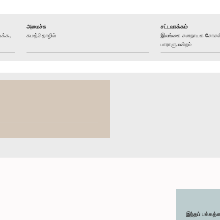
அமைச்சு
சட்டவாக்கம்
க்க,
கமத்தொழில்
இலங்கை சனநாயக சோசலிச
பாராளுமன்றம்
இந்தப் பக்கத்