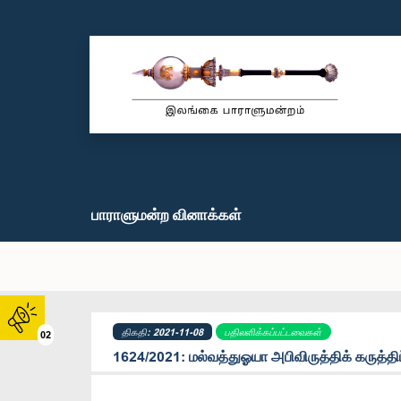
பாராளுமன்ற வினாக்கள்
திகதி: 2021-11-08
பதிலளிக்கப்பட்டவைகள்
02
1624/2021: மல்வத்துஓயா அபிவிருத்திக் கருத்திட