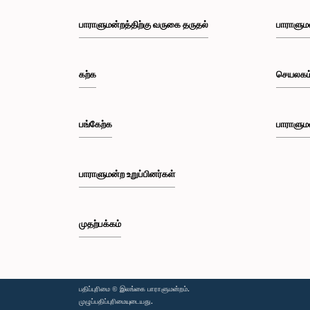
பாராளுமன்றத்திற்கு வருகை தருதல்
பாராளும
கற்க
செயலகம
பங்கேற்க
பாராளும
பாராளுமன்ற உறுப்பினர்கள்
முதற்பக்கம்
பதிப்புரிமை © இலங்கை பாராளுமன்றம்.
முழுப்பதிப்புரிமையுடையது.