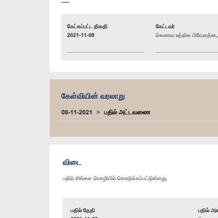
----
கேட்கப்பட்ட திகதி
கேட்டவர்
2021-11-08
கௌரவ உத்திக பிரேமரத்ன, 
கேள்வியின் வரலாறு
08-11-2021
பதில் அட்டவணை
விடை
பதில் சிங்கள மொழியில் கொடுக்கப்பட்டுள்ளது.
பதில் தேதி
பதில் அள