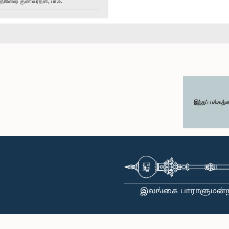
ினேஷ் குணவர்தன, பா.உ.
இந்தப் பக்கத்