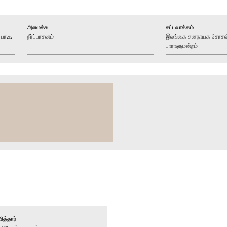
அமைச்சு
சட்டவாக்கம்
பா.உ.
நீர்ப்பாசனம்
இலங்கை சனநாயக சோசலிச
பாராளுமன்றம்
ித்தார்