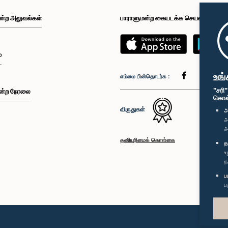
ன்ற அலுவல்கள்
பாராளுமன்ற கையடக்க செயலி
்
உங்
எம்மை பின்தொடர்க :
"சரி
ன்ற நேரலை
கொள்க
விருதுகள்
அ
அ
அ
தனியுரிமைக் கொள்கை
த
உ
த
ப
ப