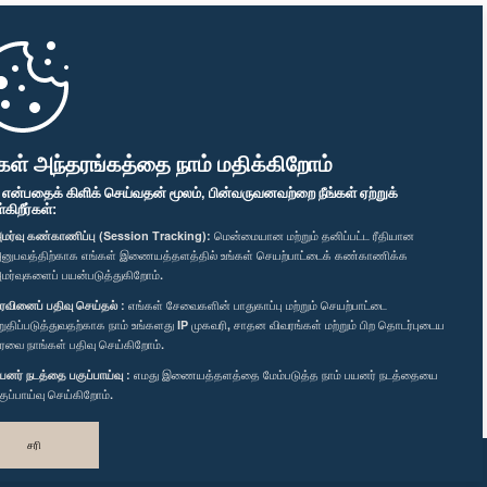
கள் அந்தரங்கத்தை நாம் மதிக்கிறோம்
" என்பதைக் கிளிக் செய்வதன் மூலம், பின்வருவனவற்றை நீங்கள் ஏற்றுக்
ிறீர்கள்:
மர்வு கண்காணிப்பு (Session Tracking):
மென்மையான மற்றும் தனிப்பட்ட ரீதியான
னுபவத்திற்காக எங்கள் இணையத்தளத்தில் உங்கள் செயற்பாட்டைக் கண்காணிக்க
மர்வுகளைப் பயன்படுத்துகிறோம்.
ரவினைப் பதிவு செய்தல் :
எங்கள் சேவைகளின் பாதுகாப்பு மற்றும் செயற்பாட்டை
றுதிப்படுத்துவதற்காக நாம் உங்களது IP முகவரி, சாதன விவரங்கள் மற்றும் பிற தொடர்புடைய
ரவை நாங்கள் பதிவு செய்கிறோம்.
யனர் நடத்தை பகுப்பாய்வு :
எமது இணையத்தளத்தை மேம்படுத்த நாம் பயனர் நடத்தையை
குப்பாய்வு செய்கிறோம்.
சரி
வடிவமைத்து உருவாக்கியது
TekGeeks