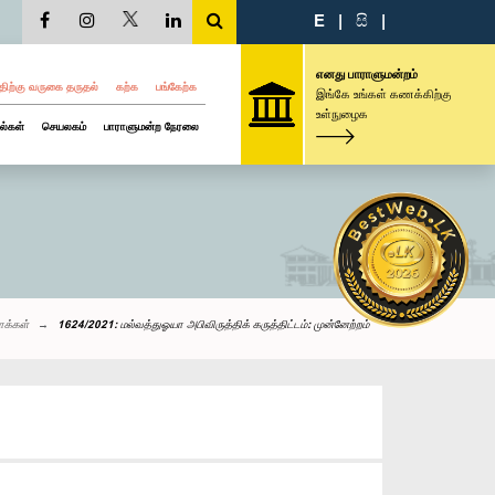
E
|
සි
|
எனது பாராளுமன்றம்
திற்கு வருகை தருதல்
கற்க
பங்கேற்க
இங்கே உங்கள் கணக்கிற்கு
உள்நுழைக
ல்கள்
செயலகம்
பாராளுமன்ற நேரலை
ாக்கள்
1624/2021: மல்வத்துஓயா அபிவிருத்திக் கருத்திட்டம்: முன்னேற்றம்