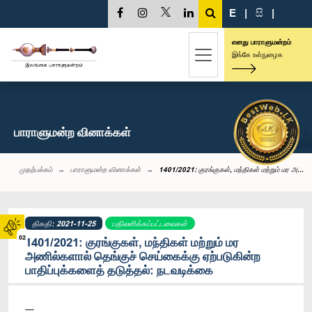
E
|
සි
|
எனது பாராளுமன்றம்
இங்கே உள்நுழைக
பாராளுமன்ற வினாக்கள்
முதற்பக்கம்
பாராளுமன்ற வினாக்கள்
1401/2021: குரங்குகள், மந்திகள் மற்றும் மர அ...
திகதி: 2021-11-25
பதிலளிக்கப்பட்டவைகள்
02
1401/2021: குரங்குகள், மந்திகள் மற்றும் மர
அணில்களால் தெங்குச் செய்கைக்கு ஏற்படுகின்ற
பாதிப்புக்களைத் தடுத்தல்: நடவடிக்கை
----