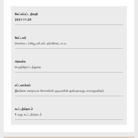
கேட்கப்பட்ட திகதி
2021-11-25
கேட்டவர்
கௌரவ டப்ளியூ.எச்.எம். தர்மசேன, பா.உ.
அமைச்சு
பெருந்தோட்டத்துறை
சட்டவாக்கம்
இலங்கை சனநாயக சோசலிசக் குடியரசின் ஒன்பதாவது பாராளுமன்றம்
கூட்டத்தொடர்
1 வது கூட்டத்தொடர்