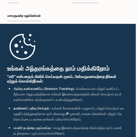
பாராளுமன்ற உறுப்பினர்கள்
முதற்பக்கம்
பாராளுமன்ற கையடக்க செயலி
உங்கள் அந்தரங்கத்தை நாம் மதிக்கிறோம்
"சரி" என்பதைக் கிளிக் செய்வதன் மூலம், பின்வருவனவற்றை நீங்கள்
ஏற்றுக் கொள்கிறீர்கள்:
அமர்வு கண்காணிப்பு (Session Tracking):
மென்மையான மற்றும் தனிப்பட்ட
ரீதியான அனுபவத்திற்காக எங்கள் இணையத்தளத்தில் உங்கள் செயற்பாட்டைக்
எம்மை பின்தொடர்க :
கண்காணிக்க அமர்வுகளைப் பயன்படுத்துகிறோம்.
தரவினைப் பதிவு செய்தல் :
எங்கள் சேவைகளின் பாதுகாப்பு மற்றும் செயற்பாட்டை
விருதுகள்
உறுதிப்படுத்துவதற்காக நாம் உங்களது IP முகவரி, சாதன விவரங்கள் மற்றும் பிற
தொடர்புடைய தரவை நாங்கள் பதிவு செய்கிறோம்.
பயனர் நடத்தை பகுப்பாய்வு :
எமது இணையத்தளத்தை மேம்படுத்த நாம் பயனர்
தனியுரிமைக் கொள்கை
நடத்தையை பகுப்பாய்வு செய்கிறோம்.