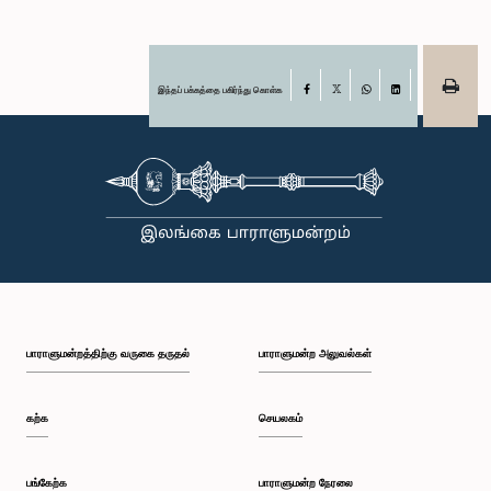
இந்தப் பக்கத்தை பகிர்ந்து கொள்க
Facebook
X
WhatsApp
LinkedIn
பாராளுமன்றத்திற்கு வருகை தருதல்
பாராளுமன்ற அலுவல்கள்
கற்க
செயலகம்
பங்கேற்க
பாராளுமன்ற நேரலை