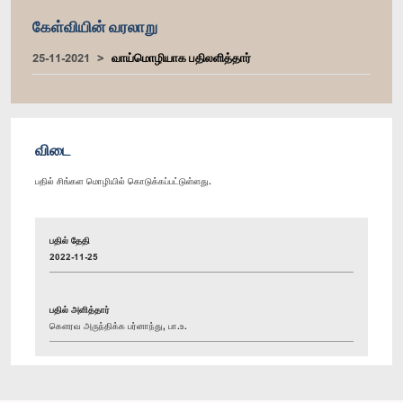
கேள்வியின் வரலாறு
25-11-2021
வாய்மொழியாக பதிலளித்தார்
விடை
பதில் சிங்கள மொழியில் கொடுக்கப்பட்டுள்ளது.
பதில் தேதி
2022-11-25
பதில் அளித்தார்
கௌரவ அருந்திக்க பர்னாந்து, பா.உ.