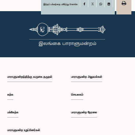
இந்தப் பக்கத்தை பகிர்ந்து கொள்க
Facebook
X
WhatsApp
LinkedIn
பாராளுமன்றத்திற்கு வருகை தருதல்
பாராளுமன்ற அலுவல்கள்
கற்க
செயலகம்
பங்கேற்க
பாராளுமன்ற நேரலை
பாராளுமன்ற உறுப்பினர்கள்