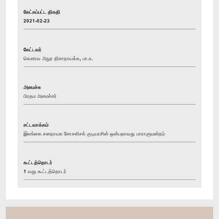
கேட்கப்பட்ட திகதி
2021-02-23
கேட்டவர்
கௌரவ அநுர திசாநாயக்க, பா.உ.
அமைச்சு
பிரதம அமைச்சர்
சட்டவாக்கம்
இலங்கை சனநாயக சோசலிசக் குடியரசின் ஒன்பதாவது பாராளுமன்றம்
கூட்டத்தொடர்
1 வது கூட்டத்தொடர்