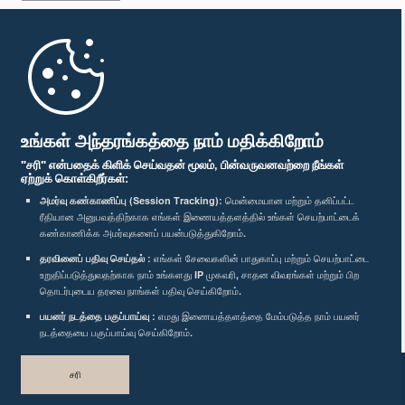
முதற்பக்கம்
பாராளுமன்ற கையடக்க செயலி
உங்கள் அந்தரங்கத்தை நாம் மதிக்கிறோம்
"சரி" என்பதைக் கிளிக் செய்வதன் மூலம், பின்வருவனவற்றை நீங்கள்
ஏற்றுக் கொள்கிறீர்கள்:
அமர்வு கண்காணிப்பு (Session Tracking):
மென்மையான மற்றும் தனிப்பட்ட
ரீதியான அனுபவத்திற்காக எங்கள் இணையத்தளத்தில் உங்கள் செயற்பாட்டைக்
எம்மை பின்தொடர்க :
கண்காணிக்க அமர்வுகளைப் பயன்படுத்துகிறோம்.
தரவினைப் பதிவு செய்தல் :
எங்கள் சேவைகளின் பாதுகாப்பு மற்றும் செயற்பாட்டை
விருதுகள்
உறுதிப்படுத்துவதற்காக நாம் உங்களது IP முகவரி, சாதன விவரங்கள் மற்றும் பிற
தொடர்புடைய தரவை நாங்கள் பதிவு செய்கிறோம்.
பயனர் நடத்தை பகுப்பாய்வு :
எமது இணையத்தளத்தை மேம்படுத்த நாம் பயனர்
தனியுரிமைக் கொள்கை
நடத்தையை பகுப்பாய்வு செய்கிறோம்.
பதிப்புரிமை © இலங்கை பாராளுமன்றம்.
சரி
முழுப்பதிப்புரிமையுடையது.
வடிவமைத்து உருவாக்கியது
TekGeeks