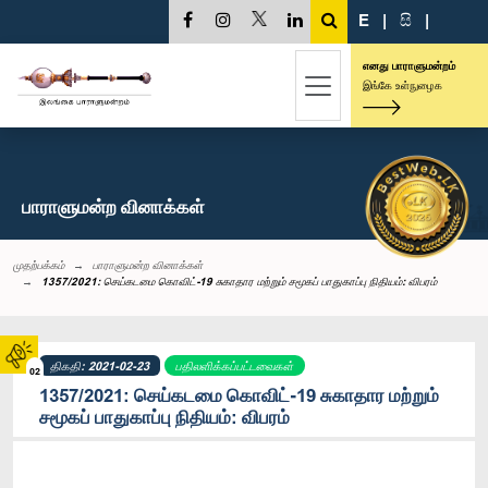
E
|
සි
|
எனது பாராளுமன்றம்
இங்கே உள்நுழைக
பாராளுமன்ற வினாக்கள்
முதற்பக்கம்
பாராளுமன்ற வினாக்கள்
1357/2021: செய்கடமை கொவிட்-19 சுகாதார மற்றும் சமூகப் பாதுகாப்பு நிதியம்: விபரம்
திகதி: 2021-02-23
பதிலளிக்கப்பட்டவைகள்
02
1357/2021: செய்கடமை கொவிட்-19 சுகாதார மற்றும்
சமூகப் பாதுகாப்பு நிதியம்: விபரம்