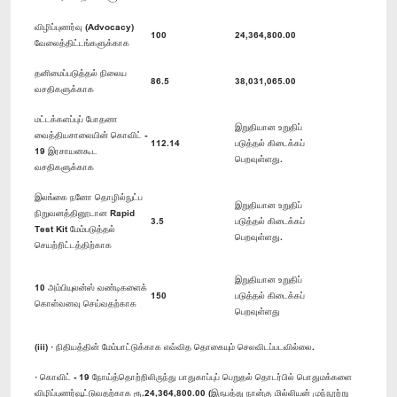
விழிப்புணர்வு (Advocacy)
100
24,364,800.00
வேலைத்திட்டங்களுக்காக
தனிமைப்படுத்தல் நிலைய
86.5
38,031,065.00
வசதிகளுக்காக
மட்டக்களப்புப் போதனா
இறுதியான உறுதிப்
வைத்தியசாலையின் கொவிட் -
112.14
படுத்தல் கிடைக்கப்
19 இரசாயனகூட
பெறவுள்ளது.
வசதிகளுக்காக
இலங்கை நனோ தொழில்நுட்ப
இறுதியான உறுதிப்
நிறுவனத்தினூடான Rapid
3.5
படுத்தல் கிடைக்கப்
Test Kit மேம்படுத்தல்
பெறவுள்ளது.
செயற்றிட்டத்திற்காக
இறுதியான உறுதிப்
10 அம்பியுலன்ஸ் வண்டிகளைக்
150
படுத்தல் கிடைக்கப்
கொள்வனவு செய்வதற்காக
பெறவுள்ளது
(iii) · நிதியத்தின் மேம்பாட்டுக்காக எவ்வித தொகையும் செலவிடப்படவில்லை.
· கொவிட் - 19 நோய்த்தொற்றிலிருந்து பாதுகாப்புப் பெறுதல் தொடர்பில் பொதுமக்களை
விழிப்புணர்வூட்டுவதற்காக ரூ.24,364,800.00 (இருபத்து நான்கு மில்லியன் முந்நூற்று