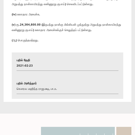
அறுபத்து நான்காயிரத்து எண்ணூறு ரூபாய்) செலவிடப்பட்டுள்ளது.
(iv) சுகாதார அமைச்சு.
(v) ரூ.24,364,800.00 (இருபத்து நான்கு மில்லியன் முந்நூற்று அறுபத்து நான்காயிரத்து
எண்ணூறு ரூபாய்) சுகாதார அமைச்சுக்குச் செலுத்தப் பட்டுள்ளது.
(ஆ) பொருத்தமற்றது.
பதில் தேதி
2021-02-23
பதில் அளித்தார்
கௌரவ மஹிந்த ராஜபக்ஷ, பா.உ.