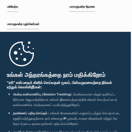
பங்கேற்க
பாராளுமன்ற நேரலை
பாராளுமன்ற உறுப்பினர்கள்
முதற்பக்கம்
பாராளுமன்ற கையடக்க செயலி
உங்கள் அந்தரங்கத்தை நாம் மதிக்கிறோம்
"சரி" என்பதைக் கிளிக் செய்வதன் மூலம், பின்வருவனவற்றை நீங்கள்
ஏற்றுக் கொள்கிறீர்கள்:
அமர்வு கண்காணிப்பு (Session Tracking):
மென்மையான மற்றும் தனிப்பட்ட
ரீதியான அனுபவத்திற்காக எங்கள் இணையத்தளத்தில் உங்கள் செயற்பாட்டைக்
எம்மை பின்தொடர்க :
கண்காணிக்க அமர்வுகளைப் பயன்படுத்துகிறோம்.
தரவினைப் பதிவு செய்தல் :
எங்கள் சேவைகளின் பாதுகாப்பு மற்றும் செயற்பாட்டை
விருதுகள்
உறுதிப்படுத்துவதற்காக நாம் உங்களது IP முகவரி, சாதன விவரங்கள் மற்றும் பிற
தொடர்புடைய தரவை நாங்கள் பதிவு செய்கிறோம்.
பயனர் நடத்தை பகுப்பாய்வு :
எமது இணையத்தளத்தை மேம்படுத்த நாம் பயனர்