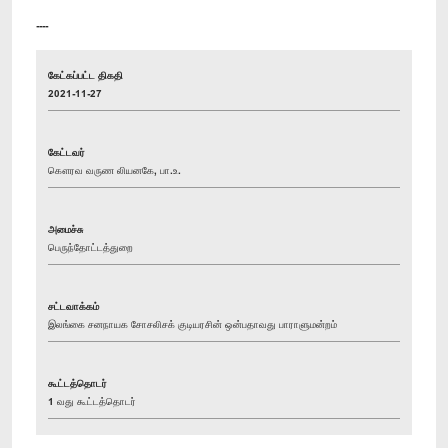
----
கேட்கப்பட்ட திகதி
2021-11-27
கேட்டவர்
கௌரவ வருண லியனகே, பா.உ.
அமைச்சு
பெருந்தோட்டத்துறை
சட்டவாக்கம்
இலங்கை சனநாயக சோசலிசக் குடியரசின் ஒன்பதாவது பாராளுமன்றம்
கூட்டத்தொடர்
1 வது கூட்டத்தொடர்