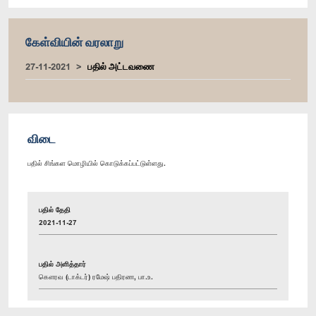
கேள்வியின் வரலாறு
27-11-2021
பதில் அட்டவணை
விடை
பதில் சிங்கள மொழியில் கொடுக்கப்பட்டுள்ளது.
பதில் தேதி
2021-11-27
பதில் அளித்தார்
கௌரவ (டாக்டர்) ரமேஷ் பதிரண, பா.உ.