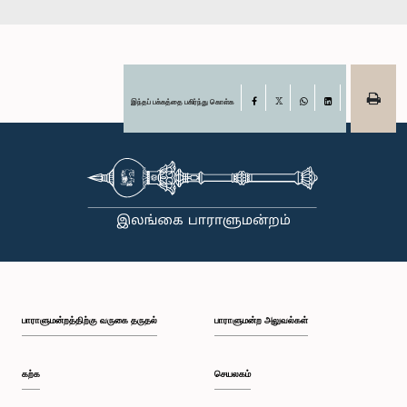
இந்தப் பக்கத்தை பகிர்ந்து கொள்க
Facebook
X
WhatsApp
LinkedIn
பாராளுமன்றத்திற்கு வருகை தருதல்
பாராளுமன்ற அலுவல்கள்
கற்க
செயலகம்